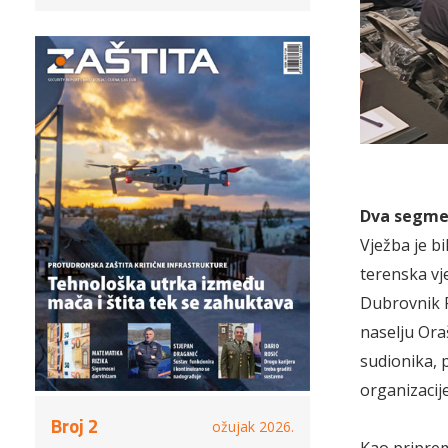
Dva segme
Vježba je b
terenska vj
Dubrovnik P
naselju Ora
sudionika, 
organizacij
Broj 2
ožujak 2026.
Kao priprem