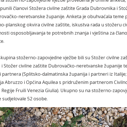
unili članovi Stožera civilne zaštite Grada Dubrovnika i Stož
rovačko-neretvanske županije. Anketa je obuhvaćala teme 
-planskog okvira civilne zaštite, iskustva rada u stožeru ci
žnosti osposobljavanja te potrebnih znanja i vještina za član
te.
kupina stožerno-zapovjedne vježbe bili su Stožer civilne za
i Stožer civilne zaštite Dubrovačko-neretvanske županije t
 partnera (Splitsko-dalmatinska županija i partneri iz Italije;
ija Abruzzo i Općina Aquilea s pridruženim partnerom Ci­vil­
egije Fruili Venezia Giulia). Ukupno su na stožerno-zapo­
e sudjelovale 52 osobe.