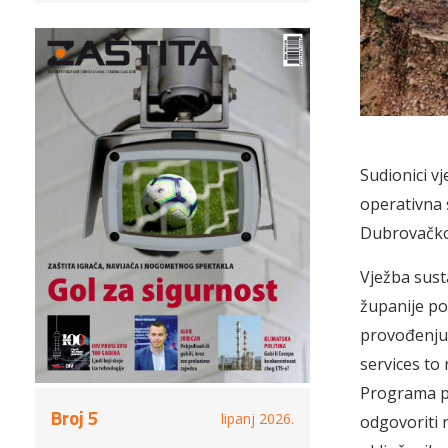
Sudionici v
operativna 
Dubrovačko
Vježba sust
županije po
provođenju 
services to 
Programa pr
Broj 5
lipanj 2026.
odgovoriti n