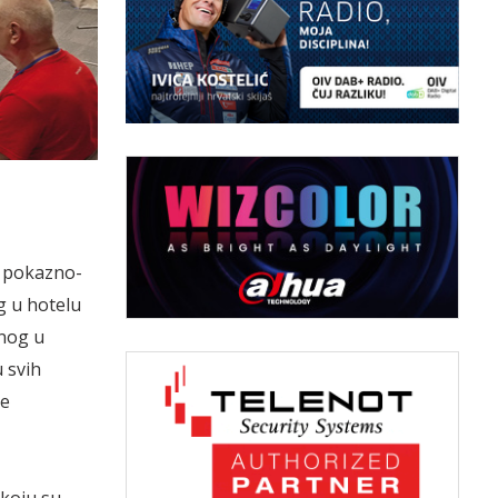
i pokazno-
g u hotelu
nog u
 svih
be
koju su