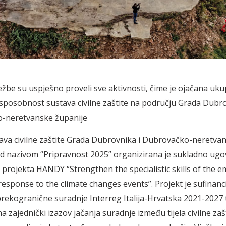
ježbe su uspješno proveli sve aktivnosti, čime je ojačana uk
sposobnost sustava civilne zaštite na području Grada Dubro
-neretvanske županije
ava civilne zaštite Grada Dubrovnika i Dubrovačko-neretva
d nazivom “Pripravnost 2025” organizirana je sukladno ugo
projekta HANDY “Strengthen the specialistic skills of the 
response to the climate changes events”. Projekt je sufinanci
ekogranične suradnje Interreg Italija-Hrvatska 2021-2027 te
a zajednički izazov jačanja suradnje između tijela civilne zaš