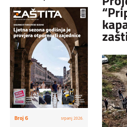
Proj
“Pri
kapa
zašt
Broj 6
srpanj 2026.