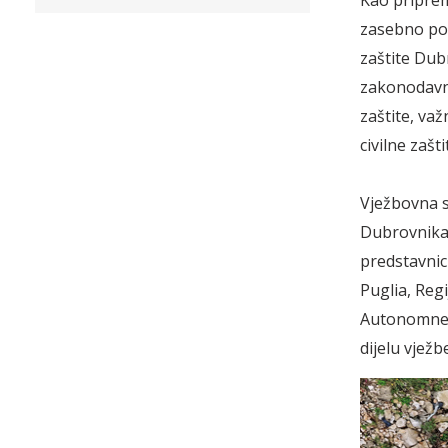
zasebno pop
zaštite Dub
zakonodavno
zaštite, va
civilne zašti
Vježbovna s
Dubrovnika 
predstavnici
Puglia, Reg
Autonomne R
dijelu vježb