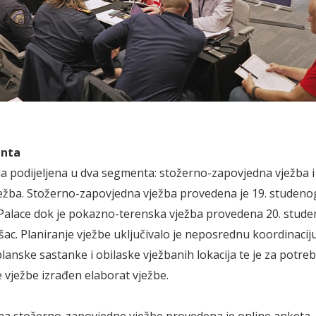
nta
ila podijeljena u dva segmenta: stožerno-zapovjedna vježba 
ežba. Stožerno-zapovjedna vježba provedena je 19. studeno
alace dok je pokazno-terenska vježba provedena 20. stude
šac. Planiranje vježbe uključivalo je neposrednu koordinaciju
planske sastanke i obilaske vježbanih lokacija te je za potre
e vježbe izrađen elaborat vježbe.
a stožerno-zapovjedne vježbe provedena je online anketa, 