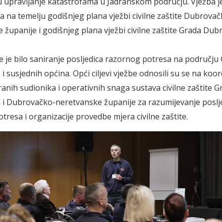
u upravljanje katastrofama u Jadranskom području. Vježba j
a na temelju godišnjeg plana vježbi civilne zaštite Dubrovač
 županije i godišnjeg plana vježbi civilne zaštite Grada Dub
 je bilo saniranje posljedica razornog potresa na području
 susjednih općina. Opći ciljevi vježbe odnosili su se na koor
ranih sudionika i operativnih snaga sustava civilne zaštite G
i Dubrovačko-neretvanske županije za razumijevanje poslj
tresa i organizacije provedbe mjera civilne zaštite.