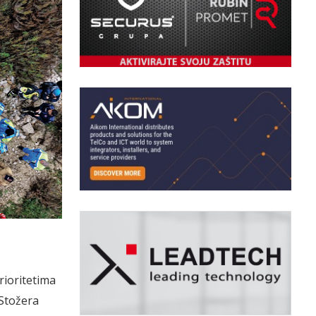
rioritetima
 Stožera