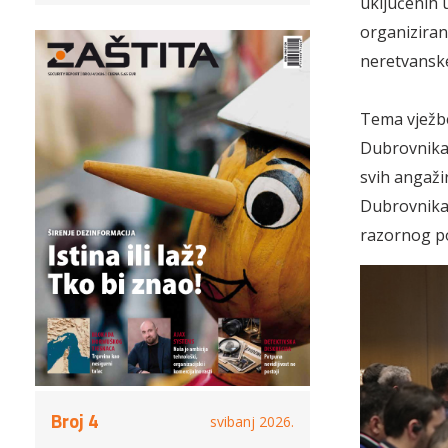
uključenih 
organiziran
neretvanske
Tema vježbe
Dubrovnika i
svih angaži
Dubrovnika 
razornog po
Broj 4
svibanj 2026.