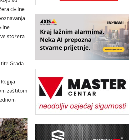
era civilne
poznavanja
vilne
ove stožera
štite Grada
e
 Regija
nom zaštitom
vjednom