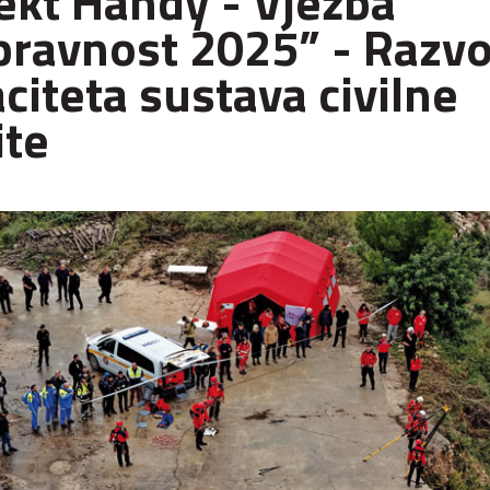
ekt Handy - Vježba
pravnost 2025” - Razvo
citeta sustava civilne
ite