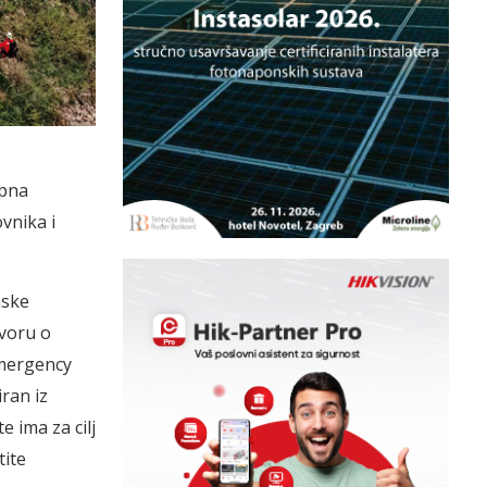
upna
vnika i
nske
voru o
emergency
ran iz
 ima za cilj
tite