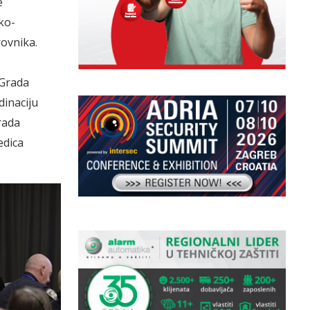
e
ko-
rovnika.
 Grada
dinaciju
rada
edica