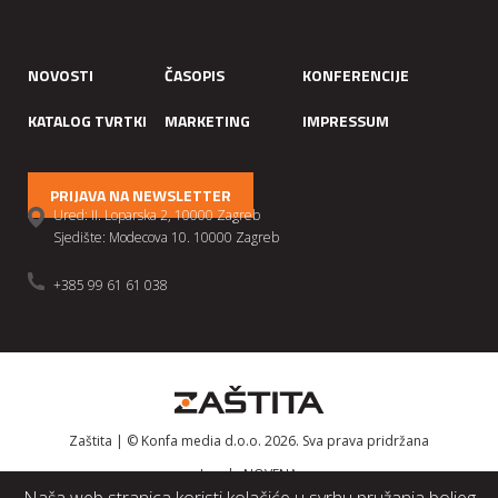
NOVOSTI
ČASOPIS
KONFERENCIJE
KATALOG TVRTKI
MARKETING
IMPRESSUM
PRIJAVA NA NEWSLETTER
Ured: II. Loparska 2, 10000 Zagreb
Sjedište: Modecova 10. 10000 Zagreb
+385 99 61 61 038
Zaštita | © Konfa media d.o.o. 2026. Sva prava pridržana
Izrada
NOVENA