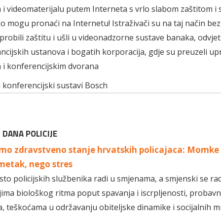
 videomaterijalu putem Interneta s vrlo slabom zaštitom i 
ko mogu pronaći na Internetu! Istraživači su na taj način bez
robili zaštitu i ušli u videonadzorne sustave banaka, odvjet
ancijskih ustanova i bogatih korporacija, gdje su preuzeli up
i konferencijskim dvorana
 konferencijski sustavi Bosch
 DANA POLICIJE
i smo zdravstveno stanje hrvatskih policajaca: Momke
metak, nego stres
to policijskih službenika radi u smjenama, a smjenski se ra
ma biološkog ritma poput spavanja i iscrpljenosti, probav
 teškoćama u održavanju obiteljske dinamike i socijalnih m