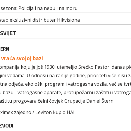
 sezona: Policija i na nebu i na moru
tao eksluzivni distributer Hikvisiona
SVIJET
TERN
 vraća svojoj bazi
mpanija koju je još 1930. utemeljio Srećko Pastor, danas pl
im vodama. U odnosu na ranije godine, prioriteti više nisu z
itna odjeća, ekološki program i vatrogasna vozila, već se tvr
bazu - vatrogasne aparate, protupožarnu zaštitu i vatroga
štitu progovara čelni čovjek Grupacije Daniel Štern
oximex zajedno / Leviton kupio HAI
ZVODI