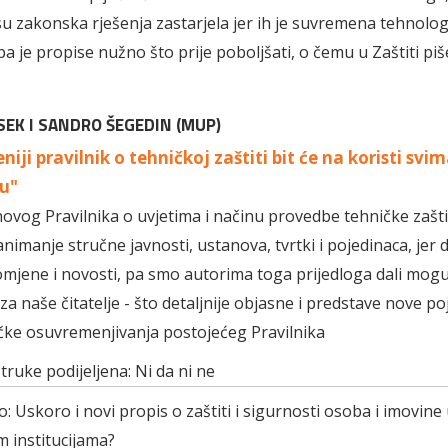
 su zakonska rješenja zastarjela jer ih je suvremena tehnolog
pa je propise nužno što prije poboljšati, o čemu u Zaštiti pi
SEK I SANDRO ŠEGEDIN (MUP)
iji pravilnik o tehničkoj zaštiti bit će na koristi svim
u"
novog Pravilnika o uvjetima i načinu provedbe tehničke zašti
zanimanje stručne javnosti, ustanova, tvrtki i pojedinaca, jer 
mjene i novosti, pa smo autorima toga prijedloga dali mog
za naše čitatelje - što detaljnije objasne i predstave nove po
čke osuvremenjivanja postojećeg Pravilnika
struke podijeljena: Ni da ni ne
 Uskoro i novi propis o zaštiti i sigurnosti osoba i imovine
 institucijama?