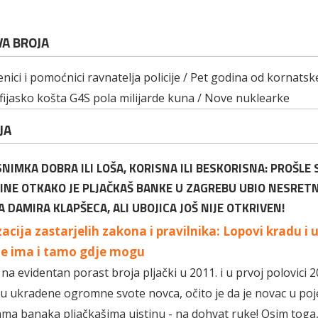
VA BROJA
nici i pomoćnici ravnatelja policije / Pet godina od kornatske
 fijasko košta G4S pola milijarde kuna / Nove nuklearke
JA
 SNIMKA DOBRA ILI LOŠA, KORISNA ILI BESKORISNA: PROŠL
DINE OTKAKO JE PLJAČKAŠ BANKE U ZAGREBU UBIO NESRET
 DAMIRA KLAPŠECA, ALI UBOJICA JOŠ NIJE OTKRIVEN!
cija zastarjelih zakona i pravilnika: Lopovi kradu i u
e ima i tamo gdje mogu
na evidentan porast broja pljački u 2011. i u prvoj polovici 2
u ukradene ogromne svote novca, očito je da je novac u po
ma banaka pljačkašima uistinu - na dohvat ruke! Osim toga, 