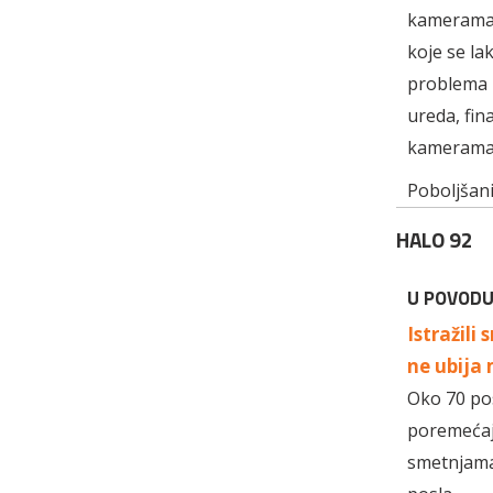
kamerama i
koje se la
problema p
ureda, fin
kamerama 
Poboljšani
HALO 92
U POVODU
Istražil
ne ubija 
Oko 70 pos
poremećaji
smetnjama,