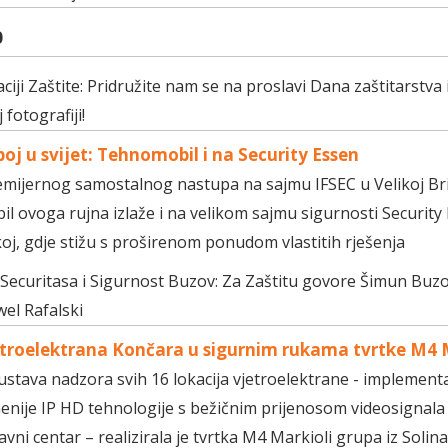
O
ciji Zaštite: Pridružite nam se na proslavi Dana zaštitarstva 
 fotografiji!
oj u svijet: Tehnomobil i na Security Essen
ijernog samostalnog nastupa na sajmu IFSEC u Velikoj Brit
 ovoga rujna izlaže i na velikom sajmu sigurnosti Security
j, gdje stižu s proširenom ponudom vlastitih rješenja
ecuritasa i Sigurnost Buzov: Za Zaštitu govore Šimun Buzo
el Rafalski
troelektrana Končara u sigurnim rukama tvrtke M4 
ustava nadzora svih 16 lokacija vjetroelektrane - implement
nije IP HD tehnologije s bežičnim prijenosom videosignala 
javni centar – realizirala je tvrtka M4 Markioli grupa iz Solina