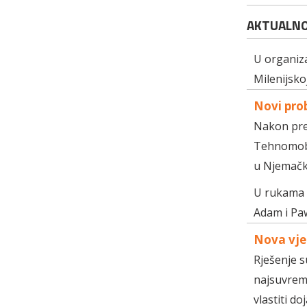
AKTUALN
U organiza
Milenijskoj
Novi prob
Nakon prem
Tehnomobil
u Njemačko
U rukama S
Adam i Paw
Nova vje
Rješenje s
najsuvreme
vlastiti do