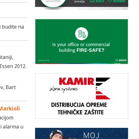
i budite na
aniji,
 Essen 2012.
v, Bart
Markioli
acijom
i alarma u