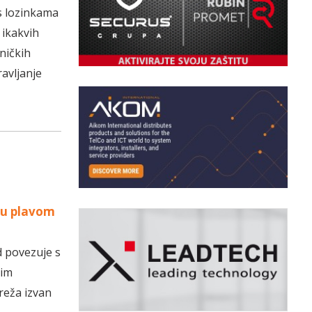
s lozinkama
 ikakvih
ničkih
ravljanje
 u plavom
d povezuje s
nim
reža izvan