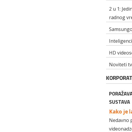
2 u 1: Jed
radnog v
Samsungov
Inteligenc
HD videose
Noviteti tv
KORPORAT
PORAŽAVA
SUSTAVA
Kako je 
Nedavno pr
videonadz