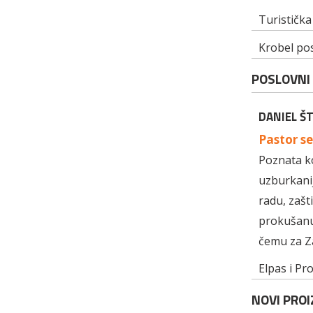
Turistička
Krobel pos
POSLOVNI 
DANIEL Š
Pastor se
Poznata ko
uzburkanij
radu, zašt
prokušanu 
čemu za Za
Elpas i Pr
NOVI PROI