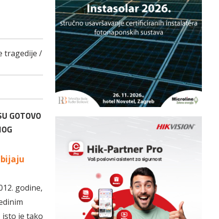
 tragedije /
E SU GOTOVO
NOG
bijaju
012. godine,
jedinim
isto je tako