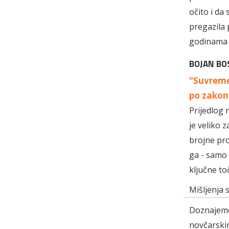
očito i da
pregazila 
godinama
BOJAN BO
"Suvremen
po zakon
Prijedlog 
je veliko 
brojne pro
ga - samo 
ključne to
Mišljenja 
Doznajemo:
novčarskim