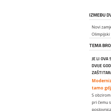
IZMEĐU D
Novi zamje
Olimpijski
TEMA BRO
JE LI OVA
DVIJE GO
ZAŠTITARA
Moderniza
tamo gdj
S obzirom 
pri čemu s
poslovnica