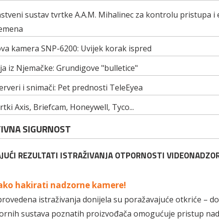
instveni sustav tvrtke A.A.M. Mihalinec za kontrolu pristupa i 
remena
a kamera SNP-6200: Uvijek korak ispred
ija iz Njemačke: Grundigove "bulletice"
rveri i snimači: Pet prednosti TeleEyea
rtki Axis, Briefcam, Honeywell, Tyco...
IVNA SIGURNOST
JUĆI REZULTATI ISTRAŽIVANJA OTPORNOSTI VIDEONADZO
lako hakirati nadzorne kamere!
ovedena istraživanja donijela su poražavajuće otkriće – do
ornih sustava poznatih proizvođača omogućuje pristup na