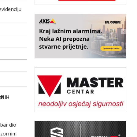
evidenciju
RNIH
bar dio
dzornim