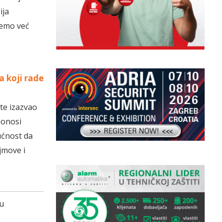
ija
šemo već
a koji rade
te izazvao
donosi
ućnost da
jmove i
 u