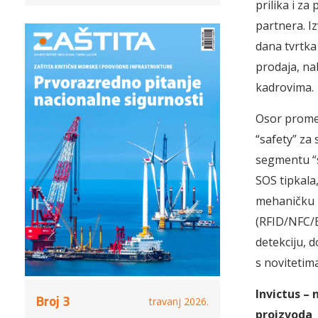
prilika i z
partnera. Iz
dana tvrtka
prodaja, na
kadrovima.
Osor promet
“safety” za 
segmentu “s
SOS tipkala,
mehaničku z
(RFID/NFC/B
detekciju, 
s novitetima
Invictus –
Broj 3
travanj 2026.
proizvoda