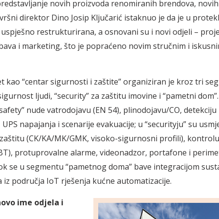
a predstavljanje novih proizvoda renomiranih brendova, novih
vršni direktor Dino Josip Ključarić istaknuo je da je u protek
 uspješno restrukturirana, a osnovani su i novi odjeli – proj
bava i marketing, što je popraćeno novim stručnim i iskusn
 kao “centar sigurnosti i zaštite” organiziran je kroz tri se
sigurnost ljudi, “security” za zaštitu imovine i “pametni dom”
afety” nude vatrodojavu (EN 54), pli­­nodojavu/CO, detekciju
 UPS napajanja i scenarije eva­­kuacije; u “securityju” su usmj
aštitu (CK/KA/MK/GMK, visoko-sigurnosni profili), kontrolu
T), protuprovalne alarme, videonadzor, portafone i perime­
dok se u segmentu “pametnog doma” bave integracijom susta
 iz područja IoT rje­­šenja kućne automatizacije.
 novo ime
odjela i