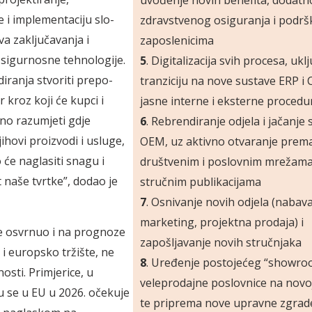
 i implementaciju slo­­
zdravstvenog osiguranja i podrš
va zaključavanja i
zaposlenicima
 sigurnosne tehnologije.
5
. Digitalizacija svih procesa, ukl
diranja stvoriti prepo­­
tranziciju na nove sustave ERP i
r kroz koji će kupci i
jasne interne i eksterne procedu
sno razumjeti gdje
6
. Rebrendiranje odjela i jačanj
ihovi proizvodi i usluge,
OEM, uz aktivno otvaranje prema 
će nagla­­siti snagu i
društvenim i poslovnim mrežama
naše tvrtke”, dodao je
stručnim publikacijama
7
. Osnivanje novih odjela (nabava
marketing, projektna prodaja) i
e osvrnuo i na prognoze
zapošljavanje novih stručnjaka
 i europsko tržište, ne
8
. Uređenje postojećeg “showro
osti. Primjerice, u
veleprodajne poslovnice na novoj 
vu se u EU u 2026. očekuje
te priprema nove upravne zgrade