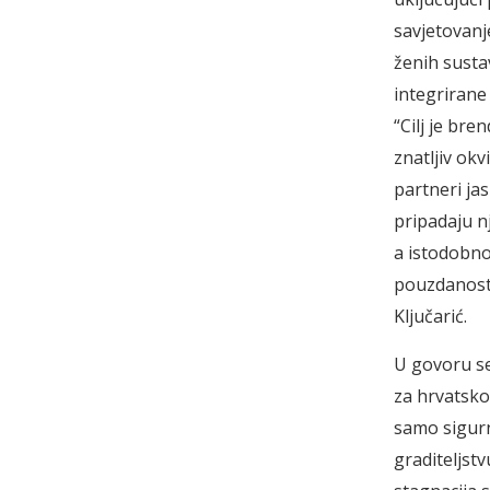
savjetovanje
ženih susta
integrirane
“Cilj je bren
znatljiv okvi
partneri ja
pripadaju nj
a istodobno 
pouzdanost 
Ključarić.
U govoru s
za hrvatsko
samo sigurn
graditeljst