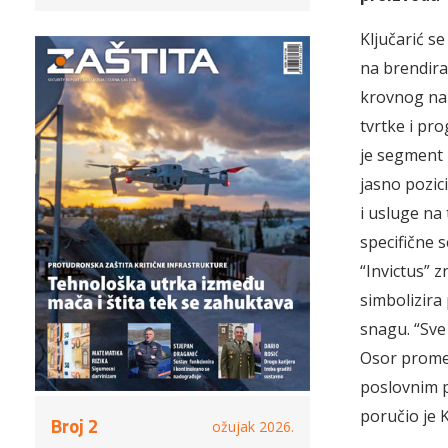
Ključarić se
na brendira
krovnog naz
tvrtke i pr
je segment 
jasno pozi­
i usluge na 
specifične 
“Invictus” z
simbolizira
snagu. “Sve 
Osor prome
poslovnim p
poručio je K
Broj 2
ožujak 2026.