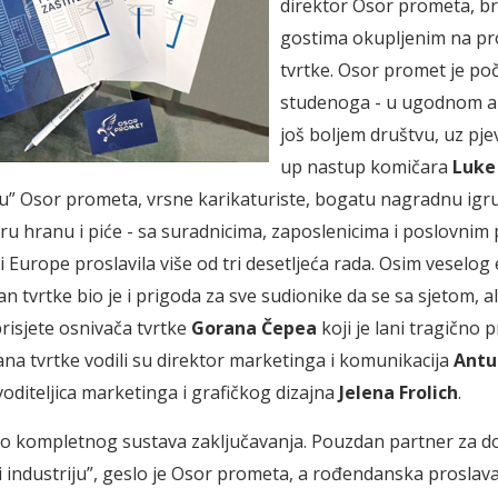
direktor Osor prome­­ta, b
gostima okupljenim na pr
tvrtke. Osor promet je p
studenoga - u ugodnom amb
još boljem društvu, uz pje
up nastup komičara
Luke
” Osor prometa, vrsne karikaturiste, bogatu nagradnu igru
ru hranu i piće - sa suradnicima, zaposlenicima i poslovnim
i Europe proslavila više od tri desetljeća rada. Osim veselo
n tvrtke bio je i prigoda za sve sudionike da se sa sjetom, ali
i­­sjete osnivača tvrtke
Gorana Čepea
koji je lani tragično 
a tvrtke vodili su direktor marketinga i komunikacija
Antu
voditeljica marketinga i grafičkog dizajna
Jelena Frolich
.
do kompletnog sustava zaključavanja. Pouzdan partner za d
 industriju”, geslo je Osor pro­­meta, a rođendanska proslava 