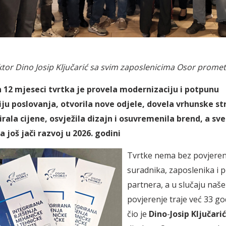
ektor Dino Josip Ključarić sa svim zaposlenicima Osor prome
h 12 mjeseci tvrtka je provela modernizaciju i potpunu
iju poslovanja, otvorila nove odjele, dovela vrhunske st
rala cijene, osvježila dizajn i osuvremenila brend, a sve
 još jači razvoj u 2026. godini
Tvrtke nema bez povjeren
suradnika, zaposlenika i 
partnera, a u slučaju naše
povjerenje traje već 33 go
čio je
Dino
-
Josip Ključarić