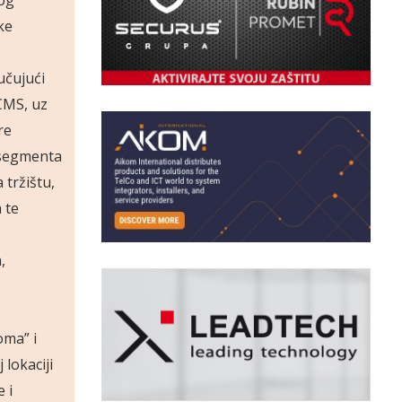
ke
jučujući
 CMS, uz
re
e segmenta
tržištu,
 te
,
oma” i
lokaciji
 i