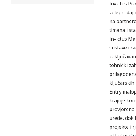
Invictus Pro
veleprodajn
na partnere 
timana i sta
Invictus M
sustave i r
zaključavan
tehnički za
prilagođena
klju­­čarski
Entry malop
krajnje kori
provjerena r
urede, dok 
projekte i r
uključujući p