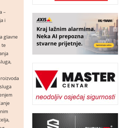
a –
a i
za glavne
 te
vanja
sluga,
proizvoda
usluga
đenjem
čanje
anim
elja,
nog