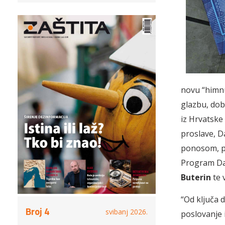
novu “himnu
glazbu, dob
iz Hrvatske 
proslave, Da
ponosom, pr
Program Dan
Buterin
te 
“Od ključa 
Broj 4
svibanj 2026.
poslovanje i