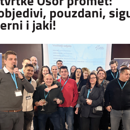
tvrtke Osor promet:
bjedivi, pouzdani, sigu
rni i jaki!