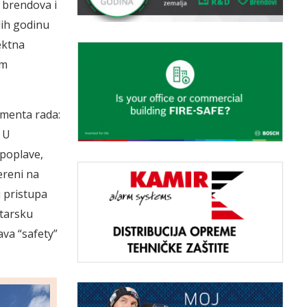
 brendova i
lih godinu
ektna
im
gmenta rada:
. U
 poplave,
ereni na
 pristupa
­tarsku
va “safety”