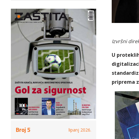
Izvršni dir
U protekli
digitalizac
standardizi
priprema za
Broj 5
lipanj 2026.