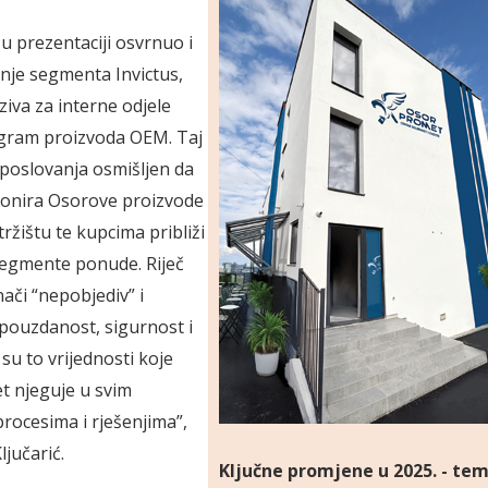
 u prezentaciji osvr­­nuo i
nje segmenta Invictus,
iva za interne odjele
ogram proizvoda OEM. Taj
poslovanja osmišljen da
­cionira Osorove proizvode
tržištu te kupcima približi
segmente ponude. Riječ
nači “nepobjediv” i
 pouzdanost, sigurnost i
su to vrijed­­nosti koje
t njeguje u svim
rocesima i rješenjima”,
ljučarić.
Ključne promjene u 2025. - tem