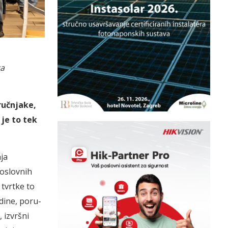
ta
ručnjake,
 je to tek
ja
poslovnih
 tvrtke to
dine, poru­­
, izvršni