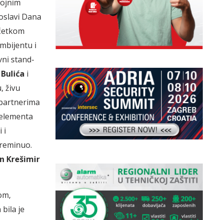
rojnim
oslavi Dana
očetkom
i­­jentu i
vni stand-
 Bulića
i
, živu
 partnerima
g elementa
 i
preminuo.
n Krešimir
om,
bila je