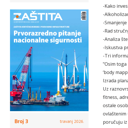
-Kako inves
-Alkoholiza
-Smanjenje 
-Rad stručn
-Analiza š
-Iskustva p
-Tri inform
"Osim toga 
‘body mappi
Izrada plan
Uz raznovrs
fitness, adr
ostale osobe
ovlaštenim 
Broj 3
travanj 2026.
poručuju iz 