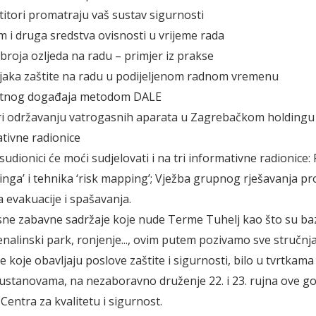
titori promatraju vaš sustav sigurnosti
m i druga sredstva ovisnosti u vrijeme rada
broja ozljeda na radu – primjer iz prakse
jaka zaštite na radu u podijeljenom radnom vremenu
tetnog događaja metodom DALE
ri održavanju vatrogasnih aparata u Zagrebačkom holdingu
ativne radionice
sudionici će moći sudjelovati i na tri informativne radionice
nga’ i tehnika ‘risk mapping’; Vježba grupnog rješavanja p
a evakuacije i spašavanja.
ne zabavne sadržaje koje nude Terme Tuhelj kao što su ba
enalinski park, ronjenje..., ovim putem pozivamo sve stručnja
 koje obavljaju poslove zaštite i sigurnosti, bilo u tvrtkama i
ustanovama, na nezaboravno druženje 22. i 23. rujna ove go
Centra za kvalitetu i sigurnost.