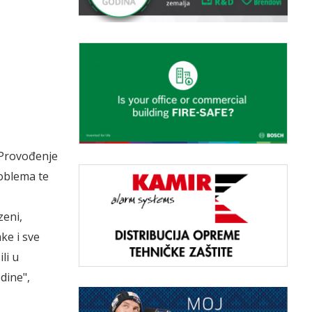
: Provođenje
roblema te
zeni,
ke i sve
li u
dine",