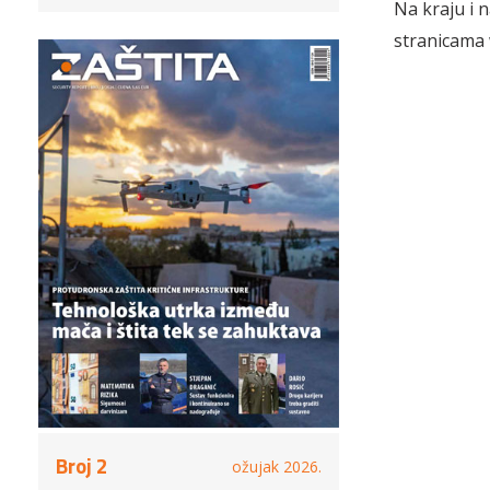
Na kraju i 
stranicama w
Broj 2
ožujak 2026.