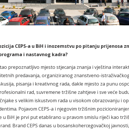
ozicija CEPS-a u BiH i inozemstvu po pitanju prijenosa z
 programa i nastavnog kadra?
tao prepoznatljivo mjesto stjecanja znanja i vještina interak
litetnih predavanja, organiziranog znanstveno-istraživačkog
skusija, pisanja i kreativnog rada, dakle mjesto za punu osp
rofesionalni rad, suvremene tržišne zahtjeve i sve veće budu
njake s velikim iskustvom rada u visokom obrazovanju i op
dentima. Pojavom CEPS-a i njegovim tržišnim pozicioniranje
 u BiH je prvi put etablirano u pravom smislu riječi kao trži
rand. Brand CEPS danas u bosanskohercegovačkoj javnosti, a