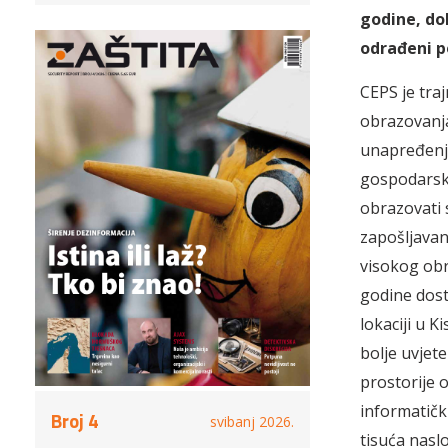
godine, dok
odrađeni p
CEPS je traj
obrazovanja
unapređenj
gospodarsko
obrazovati 
zapošljavan
visokog obr
godine dost
lokaciji u K
bolje uvjete
prostorije 
informatičk
Broj 4
svibanj 2026.
tisuća naslo