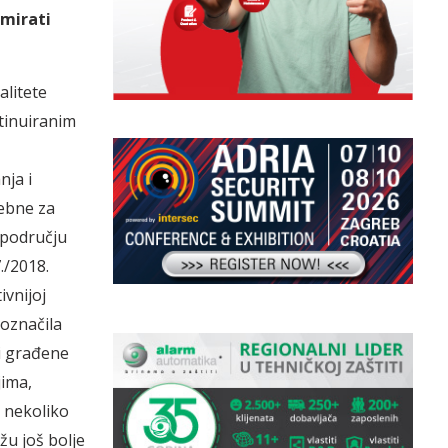
umirati
alitete
tinuiranim
nja i
rebne za
 području
./2018.
vnijoj
 označila
ki građene
jima,
 nekoliko
ižu još bolje