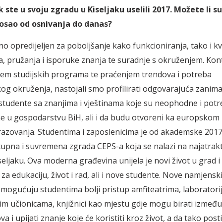
 ste u svoju zgradu u Kiseljaku uselili 2017. Možete li s
osao od osnivanja do danas?
no opredijeljen za poboljšanje kako funkcioniranja, tako i kv
, pružanja i isporuke znanja te suradnje s okruženjem. Kon
em studijskih programa te praćenjem trendova i potreba
g okruženja, nastojali smo profilirati odgovarajuća zanima
studente sa znanjima i vještinama koje su neophodne i pot
e u gospodarstvu BiH, ali i da budu otvoreni ka europskom
azovanja. Studentima i zaposlenicima je od akademske 2017
upna i suvremena zgrada CEPS-a koja se nalazi na najatrakti
iseljaku. Ova moderna građevina unijela je novi život u grad i
 za edukaciju, život i rad, ali i nove studente. Nove namjens
omogućuju studentima bolji pristup amfiteatrima, laboratori
im učionicama, knjižnici kao mjestu gdje mogu birati između
va i upijati znanje koje će koristiti kroz život, a da tako post