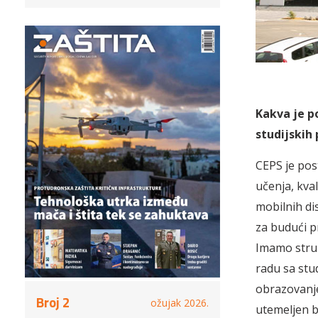
Kakva je p
studijskih
CEPS je pos
učenja, kva
mobilnih di
za budući p
Imamo struč
radu sa stu
obrazovanje
Broj 2
ožujak 2026.
utemeljen b