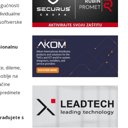
ogućnosti
ividualne
 softverske
sionalnu
e, dileme,
soblje na
ačine
o predmete
rađujete s