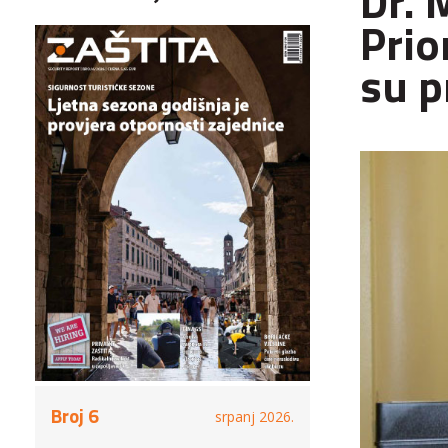
Dr. 
Prio
su p
Broj 6
srpanj 2026.