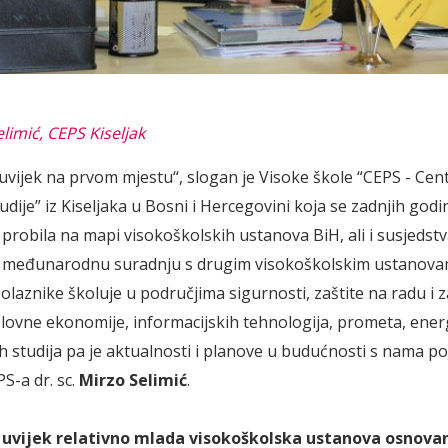
limić, CEPS Kiseljak
 uvijek na prvom mjestu“, slogan je Visoke škole “CEPS - Cen
dije” iz Kiseljaka u Bosni i Hercegovini koja se zadnjih godi
probila na mapi visokoškolskih ustanova BiH, ali i susjedstv
ju međunarodnu suradnju s drugim visokoškolskim ustanova
olaznike školuje u područjima sigurnosti, zaštite na radu i z
lovne ekonomije, informacijskih tehnologija, prometa, energ
h studija pa je aktualnosti i planove u budućnosti s nama pod
S-a dr. sc.
Mirzo Selimić
.
š uvijek relativno mlada visokoškolska ustanova osnovan