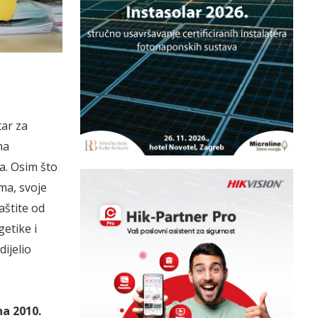
tar za
na
a. Osim što
ma, svoje
aštite od
etike i
ijelio
a 2010.