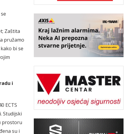
 se
; Zaštita
ama pružamo
 kako bi se
vojim
radu i
240 ECTS
. Studijski
u prostoru
đena su i