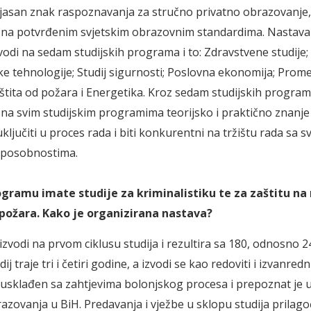
 jasan znak raspoznavanja za stručno privatno obrazovanje,
 na potvrđenim svjetskim obrazovnim standardima. Nastava
vodi na sedam studijskih programa i to: Zdravstvene studije;
ke tehnologije; Studij sigurnosti; Poslovna ekonomija; Promet
aštita od požara i Energetika. Kroz sedam studijskih progr
na svim studijskim programima teorijsko i praktično znanje
ključiti u proces rada i biti konkurentni na tržištu rada sa s
sposobnostima.
gramu imate studije za kriminalistiku te za zaštitu na 
 požara. Kako je organizirana nastava?
izvodi na prvom ciklusu studija i rezultira sa 180, odnosno 
j traje tri i četiri godine, a izvodi se kao redoviti i izvanredni
usklađen sa zahtjevima bolonjskog procesa i prepoznat je 
azovanja u BiH. Predavanja i vježbe u sklopu studija prilago