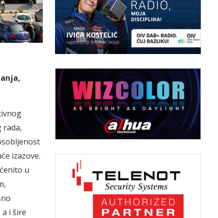
nanja,
tivnog
 rada,
osobljenost
će izazove.
ćenito u
m,
šno
 i šire