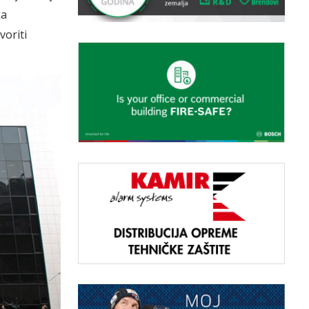
ka
oriti