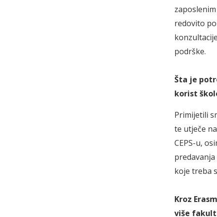
zaposlenim
redovito po
konzultacij
podrške.
Šta je potr
korist ško
Primijetili
te utječe n
CEPS-u, osi
predavanja 
koje treba s
Kroz Erasm
više fakult