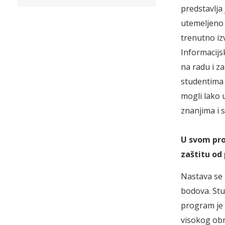
predstavlja
utemeljeno
trenutno iz
Informacijs
na radu i z
studentima 
mogli lako u
znanjima i 
U svom pro
zaštitu od
Nastava se 
bodova. Studi
program je 
visokog obr