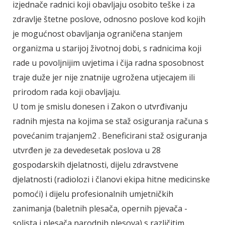
izjednače radnici koji obavljaju osobito teške i za
zdravlje štetne poslove, odnosno poslove kod kojih
je mogućnost obavljanja ograničena stanjem
organizma u starijoj životnoj dobi, s radnicima koji
rade u povoljnijim uvjetima i čija radna sposobnost
traje duže jer nije znatnije ugrožena utjecajem ili
prirodom rada koji obavljaju.
U tom je smislu donesen i Zakon o utvrđivanju
radnih mjesta na kojima se staž osiguranja računa s
povećanim trajanjem2 . Beneficirani staž osiguranja
utvrđen je za devedesetak poslova u 28
gospodarskih djelatnosti, dijelu zdravstvene
djelatnosti (radiolozi i članovi ekipa hitne medicinske
pomoći) i dijelu profesionalnih umjetničkih
zanimanja (baletnih plesača, opernih pjevača -
solista i plesača narodnih plesova) s različitim