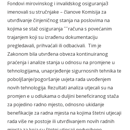
Fondovi mirovinskog i invalidskog osiguranja3
imenovali su stručnjake – članove Komisija za
utvrđivanje činjeničnog stanja na poslovima na
kojima se staž osiguranja ˝˝računa s povećanim
trajanjem koji su izrađenu dokumentaciju
pregledavali, prihvaćali ili odbacivali. Tim je
Zakonom bila utvrđena obveza kontinuiranog
praćenja i analize stanja u odnosu na promjene u
tehnologijama, unaprjeđenje sigurnosnih tehnika te
poboljšanje/pogoršanje uvjeta rada uvođenjem
novih tehnologija. Rezultati analiza utjecali su na
promjen e u odlukama o duljini beneficiranog staža
za pojedino radno mjesto, odnosno ukidanje
benefikacije za radna mjesta na kojima štetni utjecaji
rada više ne postoje ili utvrđivanjem novih radnih
mjesta za koja su štetni utjecaji nedvojbeno