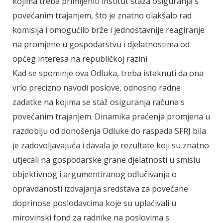
kojima treba primijeniti institut staža osiguranja s
povećanim trajanjem, što je znatno olakšalo rad
komisija i omogućilo brže i jednostavnije reagiranje
na promjene u gospodarstvu i djelatnostima od
općeg interesa na republičkoj razini.
Kad se spominje ova Odluka, treba istaknuti da ona
vrlo precizno navodi poslove, odnosno radne
zadatke na kojima se staž osiguranja računa s
povećanim trajanjem. Dinamika praćenja promjena u
razdoblju od donošenja Odluke do raspada SFRJ bila
je zadovoljavajuća i davala je rezultate koji su znatno
utjecali na gospodarske grane djelatnosti u smislu
objektivnog i argumentiranog odlučivanja o
opravdanosti izdvajanja sredstava za povećane
doprinose poslodavcima koje su uplaćivali u
mirovinski fond za radnike na poslovima s