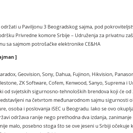
 održati u Paviljonu 3 Beogradskog sajma, pod pokrovitelj
podršku Privredne komore Srbije – Udruženja za privatnu zašt
inu sa sajmom potrošačke elektronike CE&HA
ajman ]
radox, Geovision, Sony, Dahua, Fujinon, Hikvision, Panasoni
lestone, ZK Software, Cofem, Kenwood, Sanyo, Suprema i U
i od svjetskih sigurnosno-tehnoloških brendova koji će od 2
predstavljeni na četvrtom međunarodnom sajmu sigurnosti o
ure, osoba i poslovanja iSEC u Beogradu. Iako se ovo okuplj
ržavi održava ranije nego prethodna dva izdanja, zanimanje 
nije malo, posebno stoga što se ove jeseni u Srbiji očekuje