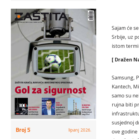
Sajam će se
Srbije, uz 
istom term
[ Dražen N
Samsung, Pa
Kantech, Mi
samo su nek
rujna biti 
infrastrukt
susjednoj d
Broj 5
lipanj 2026.
ove godine 