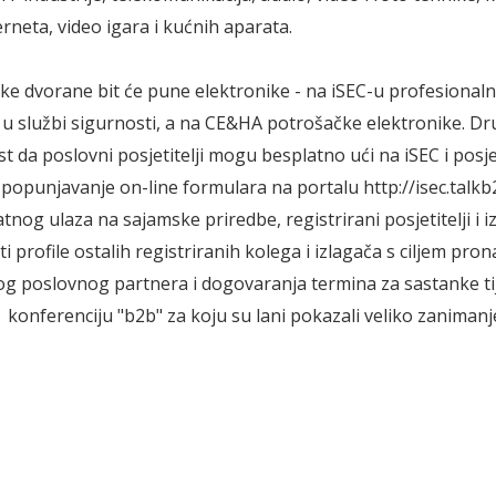
rneta, video igara i kućnih aparata.
ke dvorane bit će pune elektronike - na iSEC-u profesional
 u službi sigurnosti, a na CE&HA potrošačke elektronike. Dr
t da poslovni posjetitelji mogu besplatno ući na iSEC i posje
 popunjavanje on-line formulara na portalu http://isec.talkb2
nog ulaza na sajamske priredbe, registrirani posjetitelji i i
i profile ostalih registriranih kolega i izlagača s ciljem pro
og poslovnog partnera i dogovaranja termina za sastanke t
 konferenciju "b2b" za koju su lani pokazali veliko zanimanj