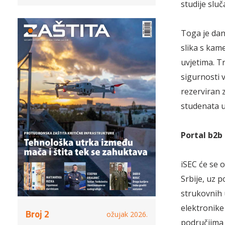
studije sluč
Toga je dan
slika s kam
uvjetima. T
sigurnosti 
rezerviran 
studenata u
Portal b2b
iSEC će se 
Srbije, uz 
strukovnih 
elektronike
Broj 2
ožujak 2026.
područjima I