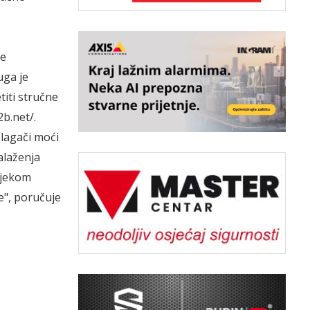
ne
uga je
titi stručne
b.net/.
zlagači moći
nalaženja
ijekom
e", poručuje