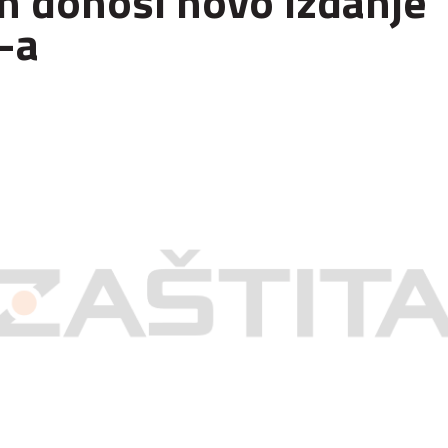
n donosi novo izdanje
-a