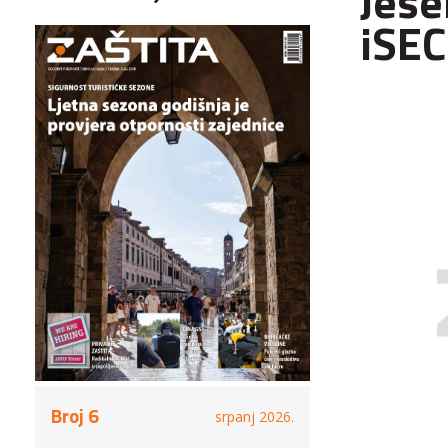
Jese
iSEC
Broj 6
srpanj 2026.