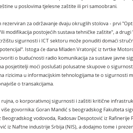
eštine u poslovima tjelesne zaštite ili pri samoobrani.
 rezerviran za održavanje dvaju okruglih stolova - prvi "Opti
ili modifikacija postojećih sustava tehničke zaštite", a drugi
ržištu sigurnosti i ICT sektoru može ponuditi domaći stručni
potencijal". Istoga će dana Mladen Vratonjić iz tvrtke Motor
ovoriti o budućnosti radio komunikacija za sustave javne si
na posjetitelji moći poslušati polusatne skupove o sigurnosti
ma rizicima u informacijskim tehnologijama te o sigurnosti m
onajviše o transakcijama.
 rujna, o korporativnoj sigurnosti i zaštiti kritične infrastru
 više govornika: Goran Mandić s beogradskog Fakulteta sig
iz Beogradskog vodovoda, Radosav Despotović iz Rafinerije 
ić iz Naftne industrije Srbija (NIS), a dodajmo tome i prezen