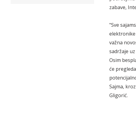
zabave, Inte
"Sve sajams
elektronike
važna novos
sadržaje uz
Osim besplat
će pregledat
potencijaln
Sajma, kroz
Gligorić.