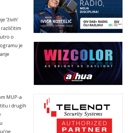
 ‘živih’
različitim
Yutro o
rogramu je
canje
tvom MUP-a
itu i drugih
e
 u
kućne