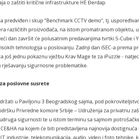
aja o zaštiti kritične infrastrukture HE Đerdap.
a predviđen i skup "Benchmark CCTV demo", tj. uspoređivanje
era različitih proizvođača, na istom promatranom objektu, u 
reći dan završit će polusatnim predavanjima tvrtki S-Cube i 
visokih tehnologija u poslovanju. Zadnji dan iSEC-a prema p
za još jednu pokaznu vježbu Krav Mage te za iPuzzle - natje
 rješavanju sigurnosne problematike.
 za poslovne susrete
održati u Paviljonu 3 Beogradskog sajma, pod pokroviteljs
podršku Privredne komore Srbije – Udruženja za privatnu zašt
udruga sigurnosti te u istom terminu sa sajmom potrošačk
 CE&HA na kojem će biti predstavljena najnovija dostignuća
T industrije, telekomunikacija, audio, video i foto tehnike, 