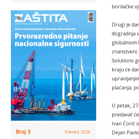
borilačke vj
Drugi je dan
dogradnja i/
globalnom t
znanstveni 
Solutions g
kraju će da
upravljanji
plaćanja, p
U petak, 27.
predavat će
Ivan Ćorić 
Broj 3
travanj 2026.
Dejan Pavlov