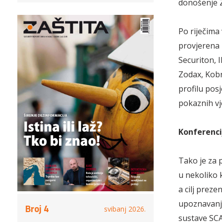
donošenje Z
Po riječima 
provjerena 
Securiton, 
Zodax, Kobr
profilu posj
pokaznih vj
Konferenci
Tako je za 
u nekoliko 
a cilj preze
upoznavanj
Broj 4
svibanj 2026.
sustave SCA