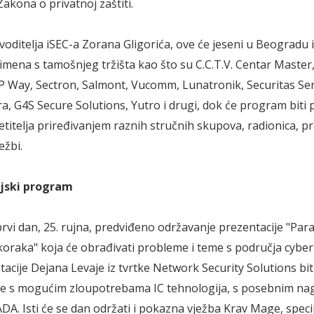
akona o privatnoj zaštiti.
voditelja iSEC-a Zorana Gligorića, ove će jeseni u Beogradu iz
imena s tamošnjeg tržišta kao što su C.C.T.V. Centar Master
IP Way, Sectron, Salmont, Vucomm, Lunatronik, Securitas Ser
a, G4S Secure Solutions, Yutro i drugi, dok će program biti
etitelja priređivanjem raznih stručnih skupova, radionica, pr
ežbi.
jski program
prvi dan, 25. rujna, predviđeno održavanje prezentacije "Para
koraka" koja će obrađivati probleme i teme s područja cyber
ntacije Dejana Levaje iz tvrtke Network Security Solutions bit
e s mogućim zloupotrebama IC tehnologija, s posebnim na
DA. Isti će se dan održati i pokazna vježba Krav Mage, speci