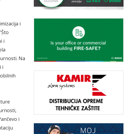
mizacija i
 "Što
 i
ola
gurnosti. Na
 i
obilnih
kture
urnosti,
Pančevo i
taciju