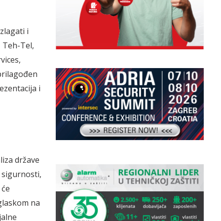
lagati i
, Teh-Tel,
vices,
 prilagođen
ezentacija i
liza države
 sigurnosti,
 će
glaskom na
jalne