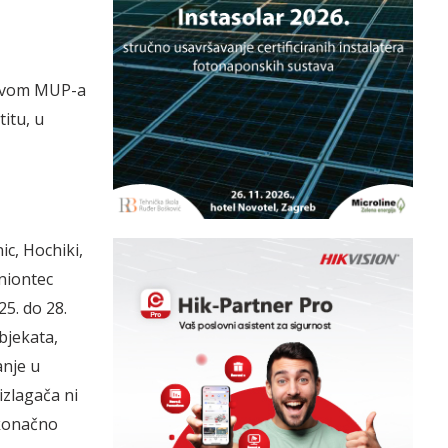
stvom MUP-a
itu, u
c, Hochiki,
niontec
5. do 28.
bjekata,
anje u
izlagača ni
 konačno