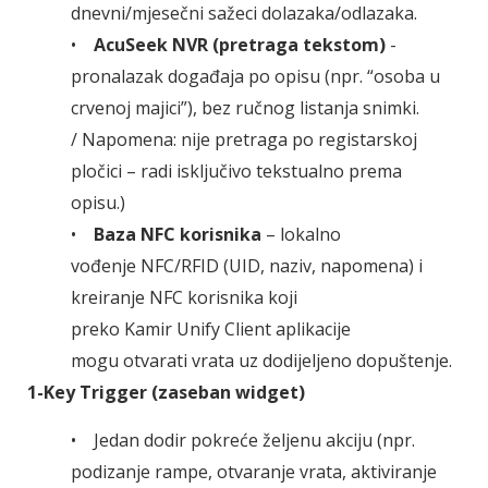
dnevni/mjesečni sažeci dolazaka/odlazaka.
•
AcuSeek NVR (pretraga tekstom)
-
pronalazak događaja po opisu (npr. “osoba u
crvenoj majici”), bez ručnog listanja snimki.
/ Napomena: nije pretraga po registarskoj
pločici – radi isključivo tekstualno prema
opisu.)
•
Baza NFC korisnika
– lokalno
vođenje NFC/RFID (UID, naziv, napomena) i
kreiranje NFC korisnika koji
preko Kamir Unify Client aplikacije
mogu otvarati vrata uz dodijeljeno dopuštenje.
1-Key Trigger (zaseban widget)
• Jedan dodir pokreće željenu akciju (npr.
podizanje rampe, otvaranje vrata, aktiviranje