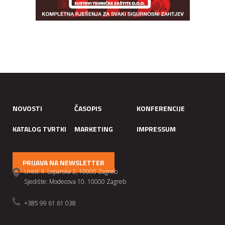
NOVOSTI
ČASOPIS
KONFERENCIJE
KATALOG TVRTKI
MARKETING
IMPRESSUM
PRIJAVA NA NEWSLETTER
Ured: II. Loparska 2, 10000 Zagreb
Sjedište: Modecova 10. 10000 Zagreb
+385 99 61 61 038