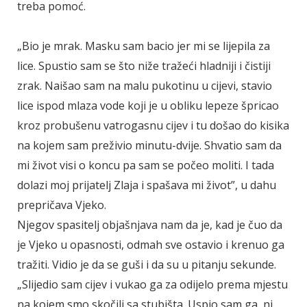
treba pomoć.
„Bio je mrak. Masku sam bacio jer mi se lijepila za
lice. Spustio sam se što niže tražeći hladniji i čistiji
zrak. Naišao sam na malu pukotinu u cijevi, stavio
lice ispod mlaza vode koji je u obliku lepeze špricao
kroz probušenu vatrogasnu cijev i tu došao do kisika
na kojem sam preživio minutu-dvije. Shvatio sam da
mi život visi o koncu pa sam se počeo moliti. I tada
dolazi moj prijatelj Zlaja i spašava mi život”, u dahu
prepričava Vjeko.
Njegov spasitelj objašnjava nam da je, kad je čuo da
je Vjeko u opasnosti, odmah sve ostavio i krenuo ga
tražiti. Vidio je da se guši i da su u pitanju sekunde.
„Slijedio sam cijev i vukao ga za odijelo prema mjestu
na kojem smo skočili sa stubišta. Uspio sam ga, ni