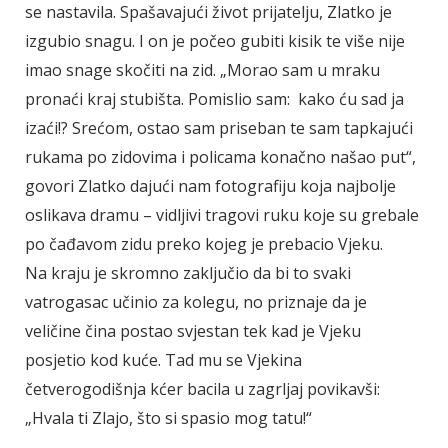
se nastavila. Spašavajući život prijatelju, Zlatko je
izgubio snagu. I on je počeo gubiti kisik te više nije
imao snage skočiti na zid. „Morao sam u mraku
pronaći kraj stubišta. Pomislio sam: kako ću sad ja
izaći!? Srećom, ostao sam priseban te sam tapkajući
rukama po zidovima i policama konačno našao put“,
govori Zlatko dajući nam fotografiju koja najbolje
oslikava dramu – vidljivi tragovi ruku koje su grebale
po čađavom zidu preko kojeg je prebacio Vjeku.
Na kraju je skromno zaključio da bi to svaki
vatrogasac učinio za kolegu, no priznaje da je
veličine čina postao svjestan tek kad je Vjeku
posjetio kod kuće. Tad mu se Vjekina
četverogodišnja kćer bacila u zagrljaj povikavši:
„Hvala ti Zlajo, što si spasio mog tatu!“