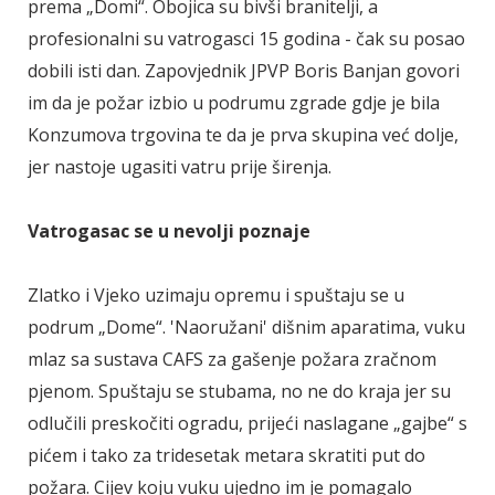
prema „Domi“. Obojica su bivši branitelji, a
profesionalni su vatrogasci 15 godina - čak su posao
dobili isti dan. Zapovjednik JPVP Boris Banjan govori
im da je požar izbio u podrumu zgrade gdje je bila
Konzumova trgovina te da je prva skupina već dolje,
jer nastoje ugasiti vatru prije širenja.
Vatrogasac se u nevolji poznaje
Zlatko i Vjeko uzimaju opremu i spuštaju se u
podrum „Dome“. 'Naoružani' dišnim aparatima, vuku
mlaz sa sustava CAFS za gašenje požara zračnom
pjenom. Spuštaju se stubama, no ne do kraja jer su
odlučili preskočiti ogradu, prijeći naslagane „gajbe“ s
pićem i tako za tridesetak metara skratiti put do
požara. Cijev koju vuku ujedno im je pomagalo