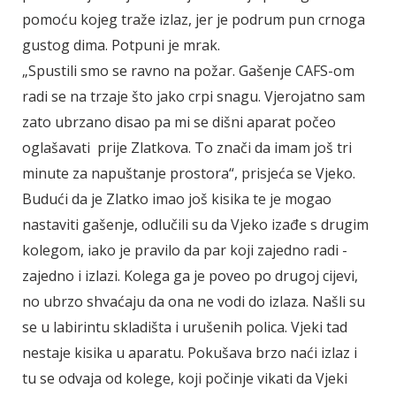
pomoću kojeg traže izlaz, jer je podrum pun crnoga
gustog dima. Potpuni je mrak.
„Spustili smo se ravno na požar. Gašenje CAFS-om
radi se na trzaje što jako crpi snagu. Vjerojatno sam
zato ubrzano disao pa mi se dišni aparat počeo
oglašavati prije Zlatkova. To znači da imam još tri
minute za napuštanje prostora“, prisjeća se Vjeko.
Budući da je Zlatko imao još kisika te je mogao
nastaviti gašenje, odlučili su da Vjeko izađe s drugim
kolegom, iako je pravilo da par koji zajedno radi -
zajedno i izlazi. Kolega ga je poveo po drugoj cijevi,
no ubrzo shvaćaju da ona ne vodi do izlaza. Našli su
se u labirintu skladišta i urušenih polica. Vjeki tad
nestaje kisika u aparatu. Pokušava brzo naći izlaz i
tu se odvaja od kolege, koji počinje vikati da Vjeki