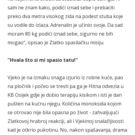
sam ne znam kako, podići iznad sebe i prebaciti
preko dva metra visokog zida na podest stuba koje
su vodile do izlaza. Adrenalin je učinio svoje. Da sad
moram 80 kg podići iznad sebe, sigurno ne bih
mogao“, opisao je Zlatko spasilačku misiju.
"Hvala što si mi spasio tatu!"
Vjeko je na izmaku snaga izjurio iz robne kuće, pao
na pločnik i počeo se tresti pa ga je Hitna odvezla u
KB Osijek gdje je dobio terapiju kisikom i isti je dan
pušten na kućnu njegu. Količina monoksida kojom
se otrovao nije bila opasna po život - zahvaljujući
Zlatkovoj hrabroj reakciji, ali i Vjekinoj snalažljivosti
kad je otkrio pukotinu. No, nakon spašavanja, drama