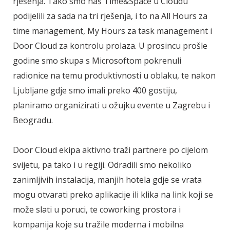
rješenja. Tako smo naš Time&Space u Cloudu
podijelili za sada na tri rješenja, i to na All Hours za
time management, My Hours za task management i
Door Cloud za kontrolu prolaza. U prosincu prošle
godine smo skupa s Microsoftom pokrenuli
radionice na temu produktivnosti u oblaku, te nakon
Ljubljane gdje smo imali preko 400 gostiju,
planiramo organizirati u ožujku evente u Zagrebu i
Beogradu.
Door Cloud ekipa aktivno traži partnere po cijelom
svijetu, pa tako i u regiji. Odradili smo nekoliko
zanimljivih instalacija, manjih hotela gdje se vrata
mogu otvarati preko aplikacije ili klika na link koji se
može slati u poruci, te coworking prostora i
kompanija koje su tražile moderna i mobilna