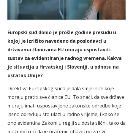
Europski sud donio je prošle godine presudu u
kojoj je izričito navedeno da poslodavci u
državama članicama EU moraju uspostaviti
sustav za evidentiranje radnog vremena. Kakva
je situacija u Hrvatskoj i Sloveniji, u odnosu na
ostatak Unije?
Direktiva Europskog suda je dala smjernice koje
moraju pratiti sve članice EU. To znači, da sve države
moraju imati uspostavljene zakonske odredbe koje
jasno određuju što ulazi u radno vrijeme, i kako se
ono evidentira. Zakoni u regiji su dosta slični, tako da
možemo reći da je praćenje obavezno za sve.