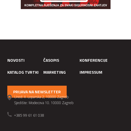
NOVOSTI
ČASOPIS
KONFERENCIJE
KATALOG TVRTKI
MARKETING
IMPRESSUM
PRIJAVA NA NEWSLETTER
Ured: II. Loparska 2, 10000 Zagreb
Sjedište: Modecova 10. 10000 Zagreb
+385 99 61 61 038