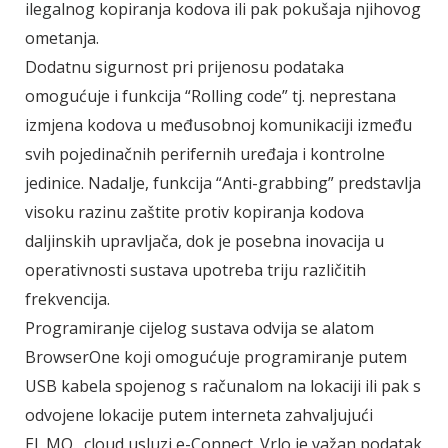
ilegalnog kopiranja kodova ili pak pokušaja njihovog
ometanja.
Dodatnu sigurnost pri prijenosu podataka
omogućuje i funkcija “Rolling code” tj. neprestana
izmjena kodova u međusobnoj komunikaciji između
svih pojedinačnih perifernih uređaja i kontrolne
jedinice. Nadalje, funkcija “Anti-grabbing” predstavlja
visoku razinu zaštite protiv kopiranja kodova
daljinskih upravljača, dok je posebna inovacija u
operativnosti sustava upotreba triju različitih
frekvencija.
Programiranje cijelog sustava odvija se alatom
BrowserOne koji omogućuje programiranje putem
USB kabela spojenog s računalom na lokaciji ili pak s
odvojene lokacije putem interneta zahvaljujući
EL.MO. cloud usluzi e-Connect. Vrlo je važan podatak