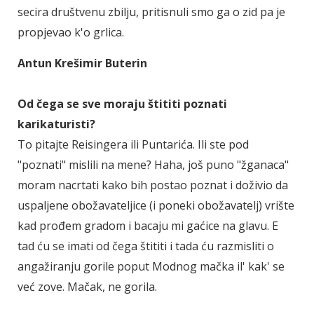
secira društvenu zbilju, pritisnuli smo ga o zid pa je
propjevao k'o grlica.
Antun Krešimir Buterin
Od čega se sve moraju štititi poznati
karikaturisti?
To pitajte Reisingera ili Puntarića. Ili ste pod
"poznati" mislili na mene? Haha, još puno "žganaca"
moram nacrtati kako bih postao poznat i doživio da
uspaljene obožavateljice (i poneki obožavatelj) vrište
kad prođem gradom i bacaju mi gaćice na glavu. E
tad ću se imati od čega štititi i tada ću razmisliti o
angažiranju gorile poput Modnog mačka il' kak' se
već zove. Mačak, ne gorila.