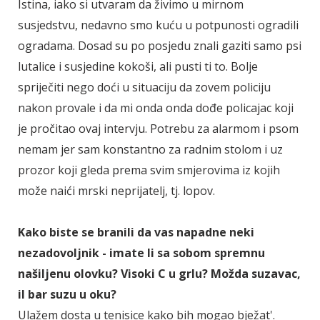
Istina, iako si utvaram da živimo u mirnom
susjedstvu, nedavno smo kuću u potpunosti ogradili
ogradama. Dosad su po posjedu znali gaziti samo psi
lutalice i susjedine kokoši, ali pusti ti to. Bolje
spriječiti nego doći u situaciju da zovem policiju
nakon provale i da mi onda onda dođe policajac koji
je pročitao ovaj intervju. Potrebu za alarmom i psom
nemam jer sam konstantno za radnim stolom i uz
prozor koji gleda prema svim smjerovima iz kojih
može naići mrski neprijatelj, tj. lopov.
Kako biste se branili da vas napadne neki
nezadovoljnik - imate li sa sobom spremnu
našiljenu olovku? Visoki C u grlu? Možda suzavac,
il bar suzu u oku?
Ulažem dosta u tenisice kako bih mogao bježat'.