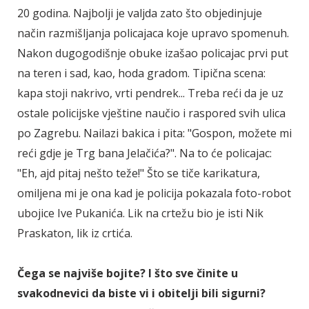
20 godina. Najbolji je valjda zato što objedinjuje
način razmišljanja policajaca koje upravo spomenuh.
Nakon dugogodišnje obuke izašao policajac prvi put
na teren i sad, kao, hoda gradom. Tipična scena:
kapa stoji nakrivo, vrti pendrek... Treba reći da je uz
ostale policijske vještine naučio i raspored svih ulica
po Zagrebu. Nailazi bakica i pita: "Gospon, možete mi
reći gdje je Trg bana Jelačića?". Na to će policajac:
"Eh, ajd pitaj nešto teže!" Što se tiče karikatura,
omiljena mi je ona kad je policija pokazala foto-robot
ubojice Ive Pukanića. Lik na crtežu bio je isti Nik
Praskaton, lik iz crtića.
Čega se najviše bojite? I što sve činite u
svakodnevici da biste vi i obitelji bili sigurni?