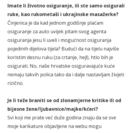
Imate li životno osiguranje, ili ste samo osigurali
ruke, kao rukometaši i ukrajinske masažerke?
Činjenica je da kad jednom godišnje plaćam
osiguranje za auto uvijek pitam svog agenta
osiguranja jesu li uveli i mogućnost osiguranja
pojedinih dijelova tijela? Budući da na tijelu najviše
koristim desnu ruku (za crtanje, hej!), htio bih je
osigurati. No, naše hrvatske osiguravajuće kuće
nemaju takvih polica tako da i dalje nastavljam živjeti
rizično.
Je li teže braniti se od zlonamjerne kritike ili od
bijesne žene/ljubavnice/majke/kćeri?
Svi koji me prate već duže godina znaju da se sve
moje karikature objavljene na webu mogu