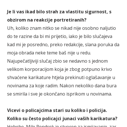
Je li vas ikad bilo strah za vlastitu sigurnost, s
obzirom na reakcije portretiranih?
Uh, koliko znam nitko se nikad nije osobno naljutio
do te razine da bi mi prijetio, iako je bilo slučajeva
kad mi je posredno, preko redakcije, slana poruka da
moja obrada neke teme baš nije u redu.
Najupečatljiviji slučaj zbio se nedavno s jednom
velikom korporacijom koja je zbog potpuno krivo
shvaćene karikature htjela prekinuti oglašavanje u
novinama za koje radim. Nakon nekoliko dana bura
se smirila i sve je okončano isprikom u novinama.
Vicevi o policajcima stari su koliko i policija.
Koliko su često policajci junaci vaših karikatura?
Hehehe, Mile Pendrek je stvoren za ismijavanje, zar