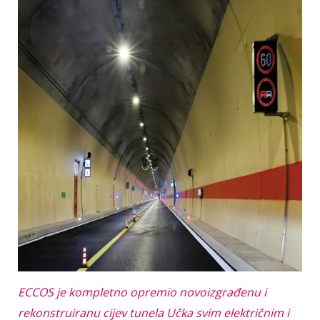
ECCOS je kompletno opremio novoizgrađenu i
rekonstruiranu cijev tunela Učka svim električnim i