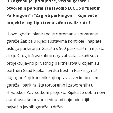
U Zagrebu je, primjerice, većinu garaža i
otvorenih parkirališta izvodio ECCOS s “Best in
Parkingom” i “Zagreb parkingom”. Koje veće
projekte tog tipa trenutačno realizirate?
U ovoj godini planirano je opremanje i otvaranje
garaže Žabica u Rijeci sustavima kontrole i naplate
usluga parkiranja. Garaža s 900 parkirališnih mjesta
dio je šireg infrastrukturnog zahvata, a radi se o
projektu javno privatnog partnerstva u kojem su
partneri Grad Rijeka i tvrtka Best in Parking, naš
dugogodišnji korisnik koji upravlja većim brojem
garaža i parkirališta (otvorenih i zatvorenih) u
Hrvatskoj. Završetkom projekta Rijeka će dobiti novi
autobusni kolodvor i jednu od najmodernijih i
najvećih javnih garaža u državi.