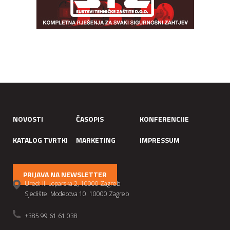
NOVOSTI
ČASOPIS
KONFERENCIJE
KATALOG TVRTKI
MARKETING
IMPRESSUM
PRIJAVA NA NEWSLETTER
Ured: II. Loparska 2, 10000 Zagreb
Sjedište: Modecova 10. 10000 Zagreb
+385 99 61 61 038