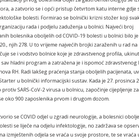
ora, a zatvorio se i opći pristup četvrtom katu interne gdje 
fektološke bolesti. Formirao se bolnički krizni stožer koji s
ganizaciju rada i podjelu zaduženja u bolnici. Najveći broj
anih bolesnika oboljelih od COVID-19 bolesti u bolnici bilo je
20., njih 278. U to vrijeme najvećih brojki zaraženih u rad n
čuje se i vodstvo bolnice koje je zdravstvenog profila, ukinut
sav hladni program a zatražena je i ispomoć zdravstvenog 
nova RH. Radi lakšeg praćenja stanja oboljelih pacijenata, uv
arter u bolnički informacijski sustav. Kada je 27. prosinca 2
 protiv SARS-CoV-2 virusa u bolnicu, započinje cijepljenje za
 se oko 900 zaposlenika prvom i drugom dozom.
tvorio se COVID odjel u zgradi neurologije, a bolesnici obolje
esti se liječe na odjelu infektologije, no zadržava se opserv
ina izmještenih odjela se vraća u svoje prostore, te se vraća