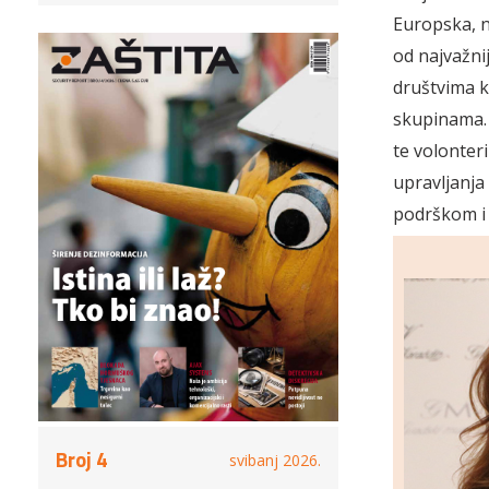
Europska, n
od najvažni
društvima k
skupinama. 
te volonteri
upravljanja
podrškom i s
Broj 4
svibanj 2026.