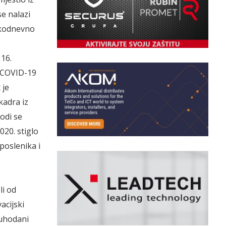
se nalazi
vakodnevno
 16.
a COVID-19
 je
kadra iz
odi se
020. stiglo
poslenika i
li od
acijski
 uhodani