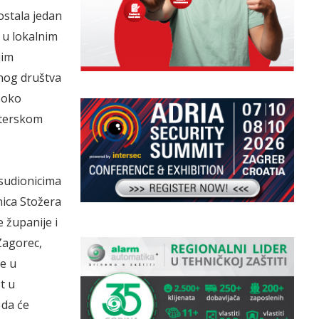
ostala jedan
 u lokalnim
jim
lnog društva
) oko
nterskom
 sudionicima
nica Stožera
e županije i
Zagorec,
se u
t u
 da će