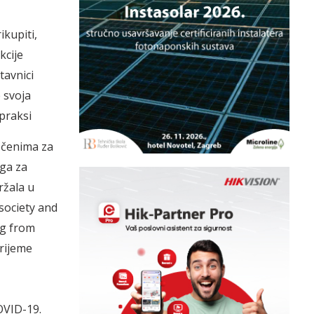
ikupiti,
kcije
tavnici
e svoja
 praksi
ečenima za
uga za
ržala u
 society and
ng from
rijeme
OVID-19.