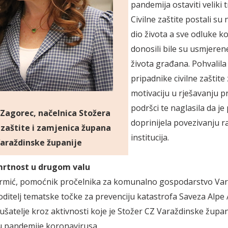
pandemija ostaviti veliki t
Civilne zaštite postali su
dio života a sve odluke ko
donosili bile su usmjeren
života građana. Pohvalila 
pripadnike civilne zaštite
motivaciju u rješavanju p
podršci te naglasila da j
a Zagorec, načelnica Stožera
doprinijela povezivanju ra
e zaštite i zamjenica župana
institucija.
araždinske županije
mrtnost
u drugom valu
armić, pomoćnik pročelnika za komunalno gospodarstvo Va
voditelj tematske točke za prevenciju katastrofa Saveza Alpe 
lušatelje kroz aktivnosti koje je Stožer CZ Varaždinske župa
u pandemije koronavirusa.