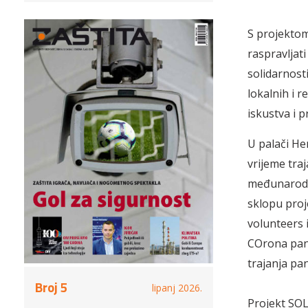
S projektom
raspravljati
solidarnost
lokalnih i r
iskustva i 
U palači He
vrijeme tra
međunarodnu
sklopu proj
volunteers i
COrona pand
trajanja pa
Broj 5
lipanj 2026.
Projekt SO