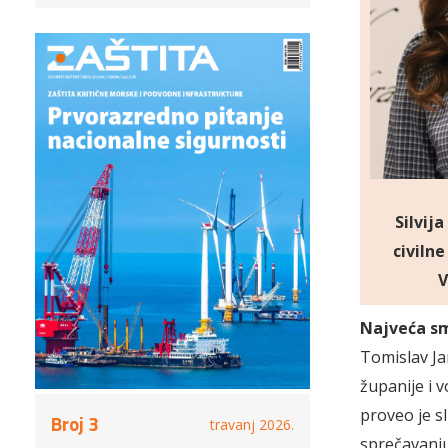
Silvij
civiln
V
Najveća s
Tomislav J
županije i 
proveo je s
Broj 3
travanj 2026.
sprečavanj