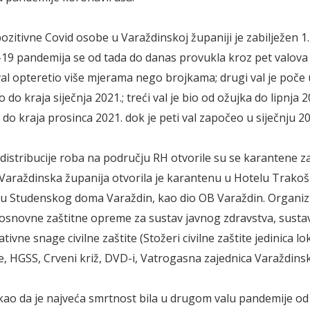
pozitivne Covid osobe u Varaždinskoj županiji je zabilježen 1
-19 pandemija se od tada do danas provukla kroz pet valova
 val opteretio više mjerama nego brojkama; drugi val je poče 
ao do kraja siječnja 2021.; treći val je bio od ožujka do lipnja 2
 do kraja prosinca 2021. dok je peti val započeo u siječnju 2
distribucije roba na području RH otvorile su se karantene z
Varaždinska županija otvorila je karantenu u Hotelu Trakoš
lu Studenskog doma Varaždin, kao dio OB Varaždin. Organiz
a osnovne zaštitne opreme za sustav javnog zdravstva, sustav
ativne snage civilne zaštite (Stožeri civilne zaštite jedinica lo
 HGSS, Crveni križ, DVD-i, Vatrogasna zajednica Varaždinsk
ekao da je najveća smrtnost bila u drugom valu pandemije od