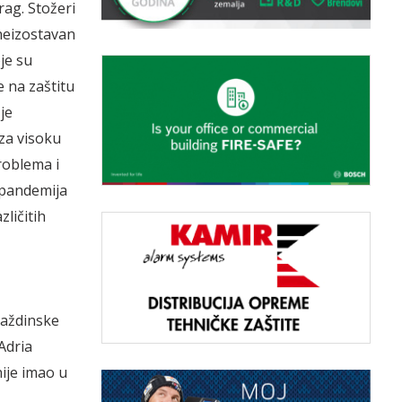
rag. Stožeri
 neizostavan
je su
e na zaštitu
je
 za visoku
roblema i
e pandemija
zličitih
raždinske
Adria
nije imao u