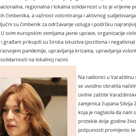
acionalna, regionalna i lokalna solidarnost u to je vrijeme p
jih čimbenika, a važnost volontiranja i aktivnog sudjelovanja
ljučni su čimbenik za održavanje usluga i podršku najranjivi
U svim europskim zemljama javne uprave, organizacije civi
 i građani prikupili su široka iskustva (pozitivna i negativna
 razvojem pandemije, upravljanja krizama, upravljanja volo
olidarnosti na lokalnoj razini.
Na radionici u Varaždinu
se uvodno obratila načel
civilne zaštite Varaždinsk
zamjenica župana Silvija 
koja je naglasila da nam 
protekle dvije godine živo
potpunosti promijenio te