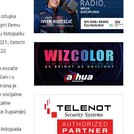
. ožujka
 pri čemu
u listopadu
021.; četvrti
022.
a vozače
ćan i u
irana je
 socijalne
kalne
e županije).
 listopada