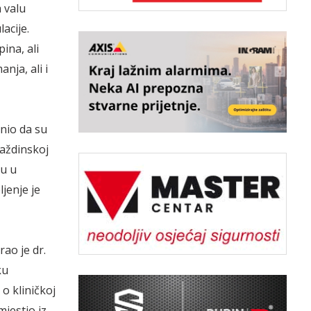
m valu
acije.
ina, ali
nja, ali i
snio da su
raždinskoj
tu u
jenje je
ao je dr.
ku
 o kliničkoj
mjestio iz