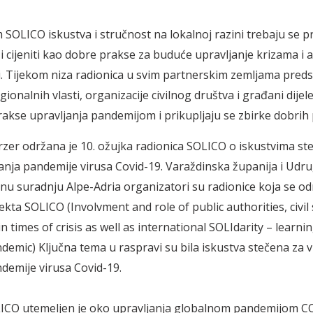
 SOLICO iskustva i stručnost na lokalnoj razini trebaju se pr
 i cijeniti kao dobre prakse za buduće upravljanje krizama i a
i. Tijekom niza radionica u svim partnerskim zemljama preds
egionalnih vlasti, organizacije civilnog društva i građani dijel
prakse upravljanja pandemijom i prikupljaju se zbirke dobrih
rzer održana je 10. ožujka radionica SOLICO o iskustvima st
janja pandemije virusa Covid-19. Varaždinska županija i Udr
 suradnju Alpe-Adria organizatori su radionice koja se od
ekta SOLICO (Involvment and role of public authorities, civil
n times of crisis as well as international SOLIdarity – learni
emic) Ključna tema u raspravi su bila iskustva stečena za v
ndemije virusa Covid-19.
LICO utemeljen je oko upravljanja globalnom pandemijom C