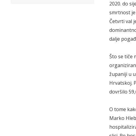
2020. do sij
smrtnost je 
Četvrti val
dominantno s
dalje pogađa
Što se tiče 
organiziran
županiji u 
Hrvatskoj. 
dovršilo 59
O tome kako
Marko Hleba
hospitalizir
slici. Po ho