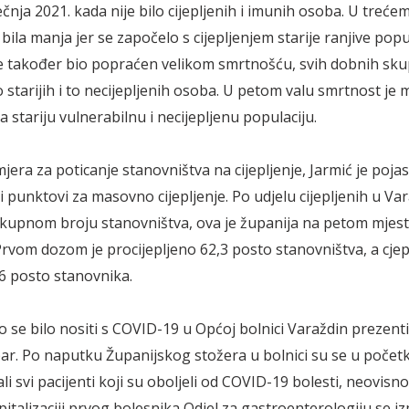
ečnja 2021. kada nije bilo cijepljenih i imunih osoba. U treće
bila manja jer se započelo s cijepljenjem starije ranjive popul
 je također bio popraćen velikom smrtnošću, svih dobnih skup
tarijih i to necijepljenih osoba. U petom valu smrtnost je ma
 stariju vulnerabilnu i necijepljenu populaciju.
mjera za poticanje stanovništva na cijepljenje, Jarmić je poja
i punktovi za masovno cijepljenje. Po udjelu cijepljenih u Va
ukupnom broju stanovništva, ova je županija na petom mjes
Prvom dozom je procijepljeno 62,3 posto stanovništva, a cjepl
,6 posto stanovnika.
 se bilo nositi s COVID-19 u Općoj bolnici Varaždin prezentir
r. Po naputku Županijskog stožera u bolnici su se u počet
ali svi pacijenti koji su oboljeli od COVID-19 bolesti, neovisno
spitalizaciji prvog bolesnika Odjel za gastroenterologiju se iz