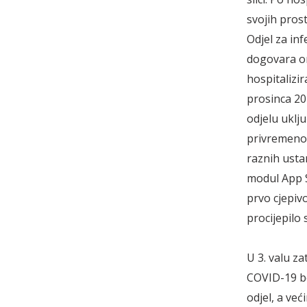
svojih prost
Odjel za in
dogovara or
hospitalizir
prosinca 20
odjelu uklju
privremeno 
raznih usta
modul App St
prvo cjepivo
procijepilo
U 3. valu za
COVID-19 bol
odjel, a već