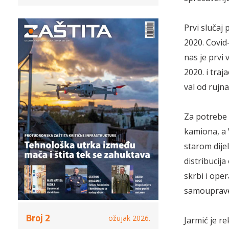
Prvi slučaj 
2020. Covid
nas je prvi
2020. i traj
val od rujna
Za potrebe 
kamiona, a 
starom dije
distribucij
skrbi i oper
samouprave,
Broj 2
ožujak 2026.
Jarmić je r