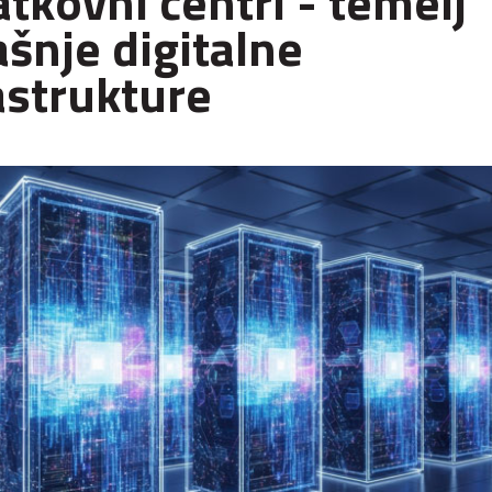
tkovni centri - temelj
šnje digitalne
astrukture