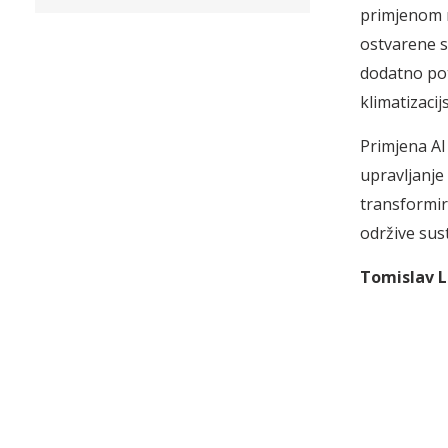
primjenom n
ostvarene s
dodatno pot
klimatizaci
Primjena AI
upravljanje
transformir
održive sus
Tomislav L