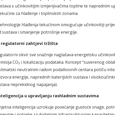
ustava s učinkovitijim izmjenjivačima topline te naprednim u
kućine za hlađenje i toplinskim zonama.
 tehnologije hlađenja tekućinom omogućuje učinkovitiji prije
ad sustava i smanjenje potrošnje energije.
i regulatorni
zahtjevi tržišta
gulatorni okvir sve snažnije naglašava energetsku učinkovit
misija CO₂ i lokalizaciju podataka. Koncept “suverenog oblak
 klimatski neutralnim radom podatkovnih centara potiču inte
 izvora energije, naprednih baterijskih sustava i visokoučink
stava neprekidnog napajanja).
teligencija u upravljanju rashladnim sustavima
jetna inteligencija uzrokuje povećanje gustoće snage, potr
energije i potrebe za dodatnim infrastrukturnim kapacitetim