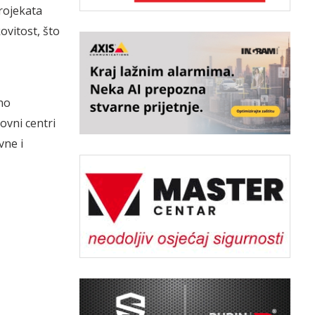
rojekata
ovitost, što
no
vni centri
vne i