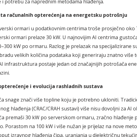
e i potrebu za naprednim metodama hlađenja.
sta računalnih opterećenja na energetsku potrošnju
rverski ormari u podatkovnim centrima troše prosječno oko
erski ormari prelaze 30 kW. U najnovijim AI centrima gustoć
0–300 kW po ormaru. Razlog je prelazak na specijalizirane s
bradu velikih količina podataka koji generiraju znatno više t
I infrastruktura postaje jedan od značajnijih potrošača ene
zini.
pterećenje i evolucija rashladnih sustava
a snage znači više topline koju je potrebno ukloniti. Tradici
čnog hlađenja (CRAC/CRAH sustavi) više nisu dovoljni za AI o
ća premaši 30 kW po serverskom ormaru, zračno hlađenje p
o. Porastom na 100 kW i više nužan je prijelaz na nove met
oput izravnog hlađenja čipa, uranjanja u dielektričnu tekući