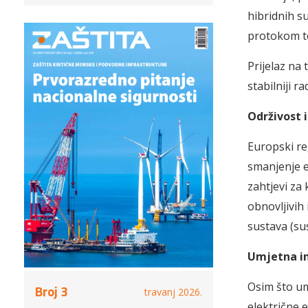
hibridnih s
protokom te
Prijelaz na
stabilniji r
Održivost 
Europski re
smanjenje e
zahtjevi za
obnovljivih
sustava (su
Umjetna in
Osim što um
Broj 3
travanj 2026.
električne 