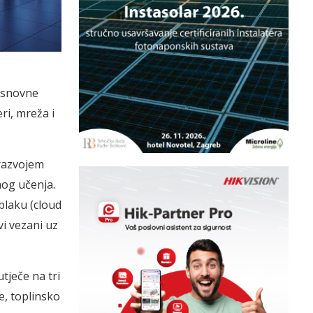
 osnovne
i, mreža i
 razvojem
nog učenja.
blaku (cloud
vi vezani uz
tječe na tri
e, toplinsko