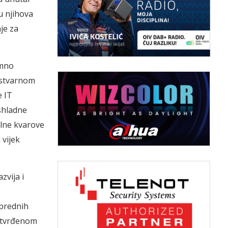
u njihova
je za
omno
u stvarnom
e IT
ashladne
alne kvarove
 vijek
zvija i
aprednih
potvrđenom