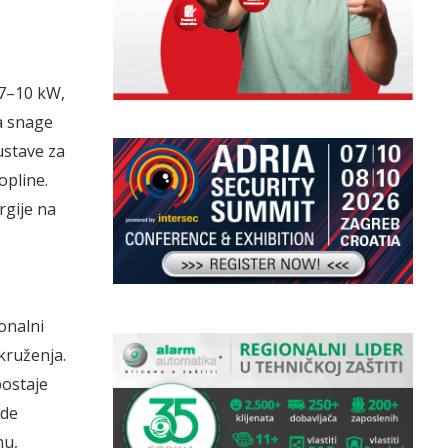
 7–10 kW,
a snage
ustave za
opline.
rgije na
onalni
kruženja.
ostaje
ode
nu,