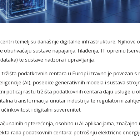
centri temelj su današnje digitalne infrastrukture. Njihove
obuhvaćaju sustave napajanja, hlađenja, IT opremu (server
ataka) te sustave nadzora i upravljanja.
 tržišta podatkovnih centara u Europi izravno je povezan s
eligencije (AI), posebice generativnih modela i sustava stroj
tni poticaj rastu tržišta podatkovnih centara daju usluge u o
italna transformacija unutar industrija te regulatorni zahtje
činkovitost i digitalni suverenitet.
ačunalnih opterećenja, osobito u AI aplikacijama, značajno u
ekta rada podatkovnih centara: potrošnju električne energij