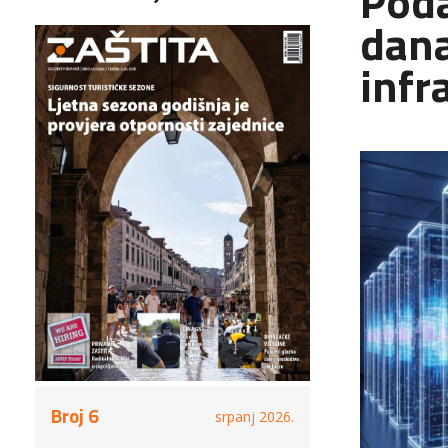
Poda
dana
infr
Broj 6
srpanj 2026.