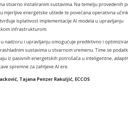
a stvarno instaliranim sustavima. Na temelju provedenih p
u mjerljive energetske uštede te povećana operativna učink
vrđuje isplativost implementacije AI modela u upravljanju
jskom infrastrukturom.
 u nadzoru i upravljanju omogućuje prediktivno i optimizira
 rashladnim sustavima u stvarnom vremenu. Time se podatko
aju iz pasivnih energetskih potrošača u inteligentne, adapti
tave spremne za zahtjeve AI ere.
acković, Tajana Penzer Rakuljić, ECCOS