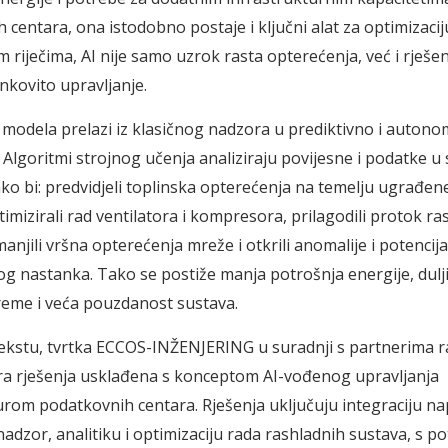
 centara, ona istodobno postaje i ključni alat za optimizacij
 riječima, AI nije samo uzrok rasta opterećenja, već i rješen
nkovito upravljanje.
 modela prelazi iz klasičnog nadzora u prediktivno i auton
. Algoritmi strojnog učenja analiziraju povijesne i podatke 
o bi: predvidjeli toplinska opterećenja na temelju ugrađen
imizirali rad ventilatora i kompresora, prilagodili protok r
anjili vršna opterećenja mreže i otkrili anomalije i potencij
vog nastanka. Tako se postiže manja potrošnja energije, dulji
reme i veća pouzdanost sustava.
kstu, tvrtka ECCOS-INŽENJERING u suradnji s partnerima ra
a rješenja usklađena s konceptom AI-vođenog upravljanja
urom podatkovnih centara. Rješenja uključuju integraciju n
nadzor, analitiku i optimizaciju rada rashladnih sustava, s 