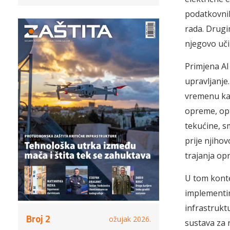
podatkovnih
rada. Drugim
njegovo uči
Primjena AI
upravljanje
vremenu kak
opreme, opt
tekućine, sm
prije njiho
trajanja op
U tom konte
implementir
infrastrukt
Broj 2
ožujak 2026.
sustava za 