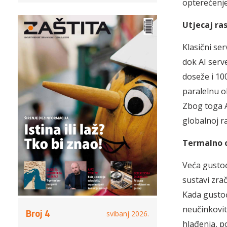
opterećenj
Utjecaj ra
Klasični se
dok AI serv
doseže i 10
paralelnu o
Zbog toga A
globalnoj ra
Termalno o
Veća gustoć
sustavi zra
Kada gusto
neučinkovit
Broj 4
svibanj 2026.
hlađenja, p