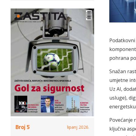
Podatkovni 
komponente 
pohrana pod
Snažan rast
umjetne int
Uz AI, doda
usluge), dig
energetsku u
Povećanje r
Broj 5
lipanj 2026.
ključna asp