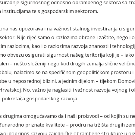
 suradnje sigurnosnog odnosno obrambenog sektora sa zna
m institucijama te s gospodarskim sektorom.
ona nas upozorava i na važnost stalnog investiranja u sigur
ektor. Nije riječ samo o razlozima obrane i zaštite, nego i o
m razlozima, kao i o razlozima razvoja znanosti i tehnologij
mo obvezu osigurati sigurnost našeg teritorija koji je – iako
alen – nešto složeniji nego kod drugih zemalja slične veliči
balu, nalazimo se na specifičnom geopolitičkom prostoru i 
e u neposrednoj blizini, a jednim dijelom – tijekom Domov
 Hrvatskoj. No, važno je naglasiti i važnost razvoja vojnog 
o pokretača gospodarskog razvoja.
 drugima omogućavamo da i naši proizvodi – od kojih su ne
đunarodno priznate kvalitete – prodru na tržišta drugih zema
svoj doprinos razvoju zajedničke obrambene strukture u o