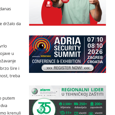
 danas
e držalo da
vrlo
pojave u
rožavanje
brzo šire i
nost, treba
mo putem
 dva
smo krenuli