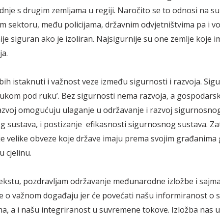
nje s drugim zemljama u regiji. Naročito se to odnosi na s
 sektoru, među policijama, državnim odvjetništvima pa i v
ije siguran ako je izoliran. Najsigurnije su one zemlje koje i
ja.
bih istaknuti i važnost veze između sigurnosti i razvoja. Sigu
 rukom pod ruku’. Bez sigurnosti nema razvoja, a gospodarski
azvoj omogućuju ulaganje u održavanje i razvoj sigurnosnog
sustava, i postizanje efikasnosti sigurnosnog sustava. Za
ije velike obveze koje države imaju prema svojim građanima
 cjelinu.
ekstu, pozdravljam održavanje međunarodne izložbe i sajm
 je o važnom događaju jer će povećati našu informiranost o
a, a i našu integriranost u suvremene tokove. Izložba nas 