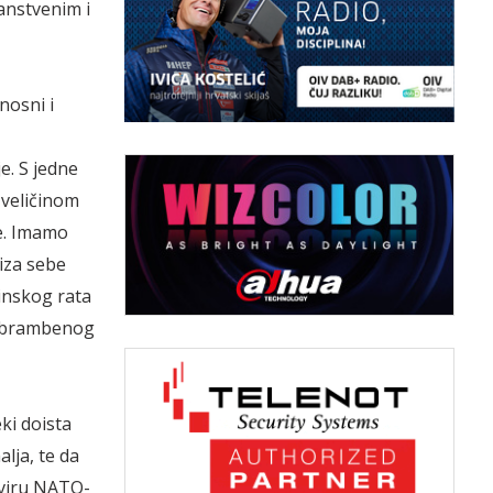
nstvenim i
nosni i
e. S jedne
 veličinom
ne. Imamo
iza sebe
inskog rata
i obrambenog
ki doista
lja, te da
kviru NATO-