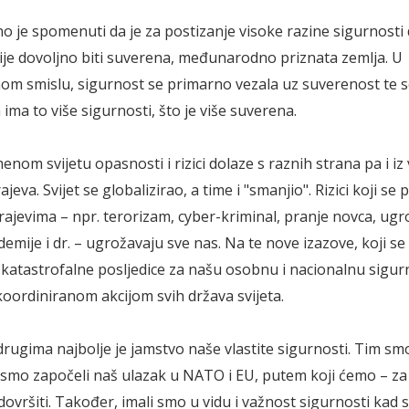
o je spomenuti da je za postizanje visoke razine sigurnosti
nije dovoljno biti suverena, međunarodno priznata zemlja. U
nom smislu, sigurnost se primarno vezala uz suverenost te s
ima to više sigurnosti, što je više suverena.
enom svijetu opasnosti i rizici dolaze s raznih strana pa i iz 
ajeva. Svijet se globalizirao, a time i "smanjio". Rizici koji se 
rajevima – npr. terorizam, cyber-kriminal, pranje novca, ug
demije i dr. – ugrožavaju sve nas. Na te nove izazove, koji se 
katastrofalne posljedice za našu osobnu i nacionalnu sigur
koordiniranom akcijom svih država svijeta.
drugima najbolje je jamstvo naše vlastite sigurnosti. Tim s
 smo započeli naš ulazak u NATO i EU, putem koji ćemo – za
dovršiti. Također, imali smo u vidu i važnost sigurnosti kad 