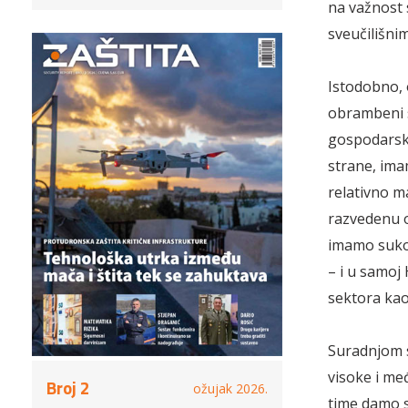
na važnost
sveučilišni
Istodobno, 
obrambeni s
gospodarski
strane, ima
relativno m
razvedenu o
imamo sukob
– i u samoj
sektora ka
Suradnjom s
visoke i me
Broj 2
ožujak 2026.
time damo 