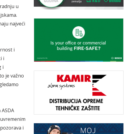
uradnju u
ojskama.
maju najveći
rnost i
 i
 i
to je važno
 gledamo
a ASDA
 suvremenim
upozorava i