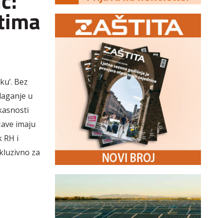
ć:
tima
ku’. Bez
laganje u
kasnosti
žave imaju
 RH i
kluzivno za