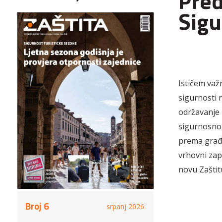
Pred
Sigu
Ističem važ
sigurnosti 
održavanje 
sigurnosnog
prema građa
vrhovni za
novu Zaštit
Broj 6
srpanj 2026.