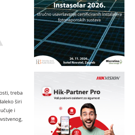
sti, treba
aleko širi
učuje i
ravstvenog,