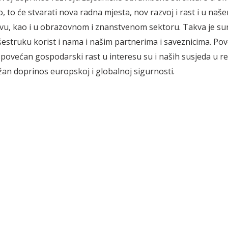
, to će stvarati nova radna mjesta, nov razvoj i rast i u naš
u, kao i u obrazovnom i znanstvenom sektoru. Takva je su
išestruku korist i nama i našim partnerima i saveznicima. Po
 povećan gospodarski rast u interesu su i naših susjeda u reg
žan doprinos europskoj i globalnoj sigurnosti.