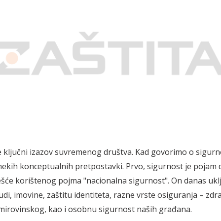
e ključni izazov suvremenog društva. Kad govorimo o sigurno
nekih konceptualnih pretpostavki. Prvo, sigurnost je pojam d
šće korištenog pojma "nacionalna sigurnost". On danas uklj
udi, imovine, zaštitu identiteta, razne vrste osiguranja – zd
 mirovinskog, kao i osobnu sigurnost naših građana.