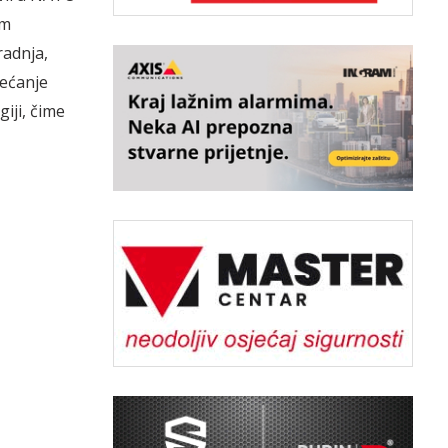
em
radnja,
većanje
iji, čime