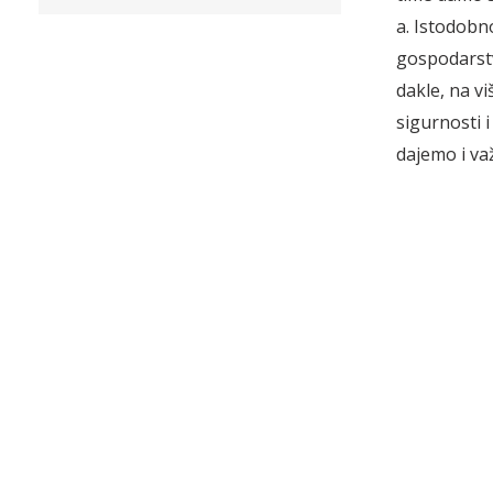
a. Istodobno
gospodarstv
dakle, na v
sigurnosti i
dajemo i va