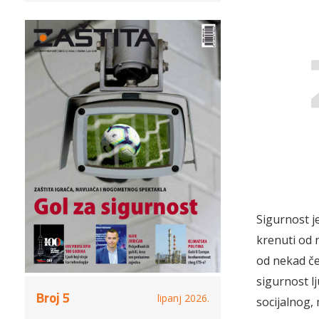
Sigurnost j
krenuti od 
od nekad če
sigurnost lj
Broj 5
lipanj 2026.
socijalnog,