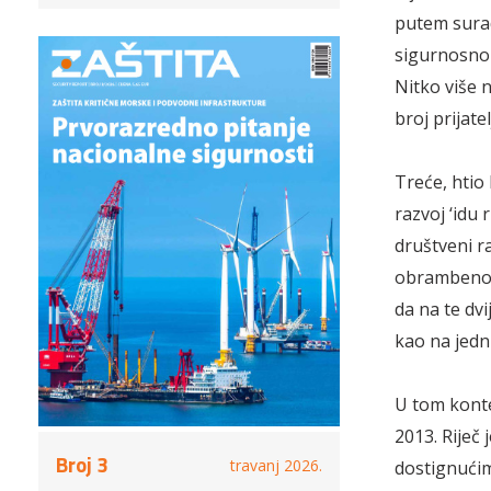
putem surad
sigurnosnom
Nitko više n
broj prijatel
Treće, htio 
razvoj ‘idu
društveni r
obrambenog 
da na te dv
kao na jednu
U tom kont
2013. Riječ
Broj 3
travanj 2026.
dostignućim