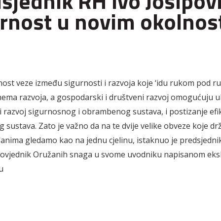
sjednik RH Ivo Josipovi
rnost u novim okolnos
nost veze između sigurnosti i razvoja koje ‘idu rukom pod ru
nema razvoja, a gospodarski i društveni razvoj omogućuju u
i razvoj sigurnosnog i obrambenog sustava, i postizanje efi
 sustava. Zato je važno da na te dvije velike obveze koje dr
nima gledamo kao na jednu cjelinu, istaknuo je predsjednik
povjednik Oružanih snaga u svome uvodniku napisanom eks
u