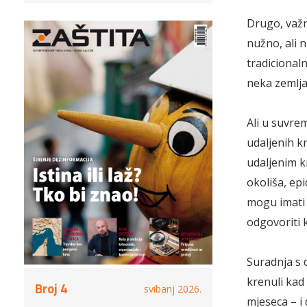
Drugo, važn
nužno, ali 
tradicional
neka zemlja 
Ali u suvrem
udaljenih kr
udaljenim k
okoliša, epi
mogu imati 
odgovoriti 
Suradnja s 
krenuli kad
Broj 4
svibanj 2026.
mjeseca – i 