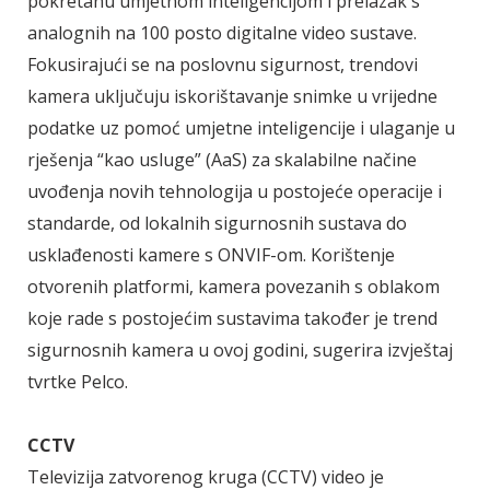
pokretanu umjetnom inteligencijom i prelazak s
analognih na 100 posto digitalne video sustave.
Fokusirajući se na poslovnu sigurnost, trendovi
kamera uključuju iskorištavanje snimke u vrijedne
podatke uz pomoć umjetne inteligencije i ulaganje u
rješenja “kao usluge” (AaS) za skalabilne načine
uvođenja novih tehnologija u postojeće operacije i
standarde, od lokalnih sigurnosnih sustava do
usklađenosti kamere s ONVIF-om. Korištenje
otvorenih platformi, kamera povezanih s oblakom
koje rade s postojećim sustavima također je trend
sigurnosnih kamera u ovoj godini, sugerira izvještaj
tvrtke Pelco.
CCTV
Televizija zatvorenog kruga (CCTV) video je