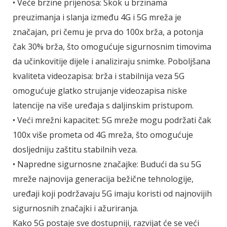
• Veće brzine prijenosa: Skok u brzinama
preuzimanja i slanja između 4G i 5G mreža je
značajan, pri čemu je prva do 100x brža, a potonja
čak 30% brža, što omogućuje sigurnosnim timovima
da učinkovitije dijele i analiziraju snimke. Poboljšana
kvaliteta videozapisa: brža i stabilnija veza 5G
omogućuje glatko strujanje videozapisa niske
latencije na više uređaja s daljinskim pristupom.
• Veći mrežni kapacitet: 5G mreže mogu podržati čak
100x više prometa od 4G mreža, što omogućuje
dosljedniju zaštitu stabilnih veza.
• Napredne sigurnosne značajke: Budući da su 5G
mreže najnovija generacija bežične tehnologije,
uređaji koji podržavaju 5G imaju koristi od najnovijih
sigurnosnih značajki i ažuriranja.
Kako 5G postaje sve dostupniji, razvijat će se veći