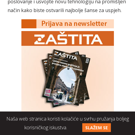
poslovanje i usvojite novu tehnologiju na promišljen
način kako biste ostvarili najbolje šanse za uspjeh.
Naša web stranica koristi kolačiće u svrhu pružanja boljeg
korisničkog iskustva.
SLAŽEM SE