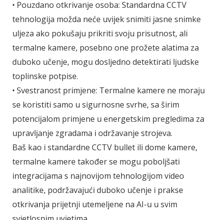
• Pouzdano otkrivanje osoba: Stan­dardna CCTV
tehnologija možda neće uvijek snimiti jasne snimke
uljeza ako pokušaju prikriti svoju prisutnost, ali
termalne kamere, posebno one prožete alatima za
duboko učenje, mogu dosljedno detektirati ljudske
toplinske potpise.
• Svestranost primjene: Termalne kamere ne moraju
se koristiti samo u sigurnosne svrhe, sa širim
potencijalom primjene u energetskim pregledima za
upravljanje zgradama i održavanje strojeva.
Baš kao i standardne CCTV bullet ili dome kamere,
termalne kamere također se mogu poboljšati
integracijama s najnovijom tehnologijom video
analitike, podržavajući duboko učenje i prakse
otkrivanja prijetnji utemeljene na AI-u u svim
svjetlosnim uvjetima.