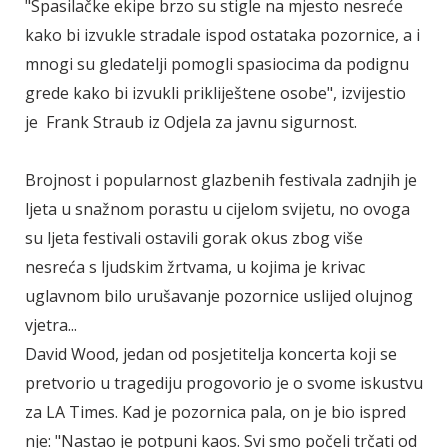
"Spasilačke ekipe brzo su stigle na mjesto nesreće
kako bi izvukle stradale ispod ostataka pozornice, a i
mnogi su gledatelji pomogli spasiocima da podignu
grede kako bi izvukli prikliještene osobe", izvijestio
je Frank Straub iz Odjela za javnu sigurnost.
Brojnost i popularnost glazbenih festivala zadnjih je
ljeta u snažnom porastu u cijelom svijetu, no ovoga
su ljeta festivali ostavili gorak okus zbog više
nesreća s ljudskim žrtvama, u kojima je krivac
uglavnom bilo urušavanje pozornice uslijed olujnog
vjetra...
David Wood, jedan od posjetitelja koncerta koji se
pretvorio u tragediju progovorio je o svome iskustvu
za LA Times. Kad je pozornica pala, on je bio ispred
nje: "Nastao je potpuni kaos. Svi smo počeli trčati od