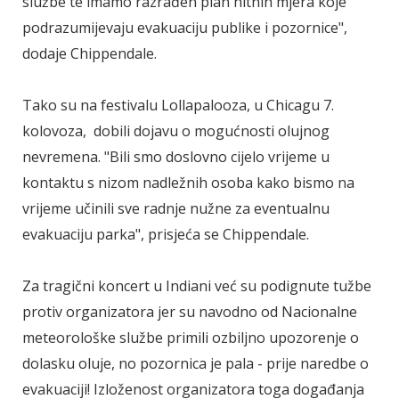
službe te imamo razrađen plan hitnih mjera koje
podrazumijevaju evakuaciju publike i pozornice",
dodaje Chippendale.
Tako su na festivalu Lollapalooza, u Chicagu 7.
kolovoza, dobili dojavu o mogućnosti olujnog
nevremena. "Bili smo doslovno cijelo vrijeme u
kontaktu s nizom nadležnih osoba kako bismo na
vrijeme učinili sve radnje nužne za eventualnu
evakuaciju parka", prisjeća se Chippendale.
Za tragični koncert u Indiani već su podignute tužbe
protiv organizatora jer su navodno od Nacionalne
meteorološke službe primili ozbiljno upozorenje o
dolasku oluje, no pozornica je pala - prije naredbe o
evakuaciji! Izloženost organizatora toga događanja