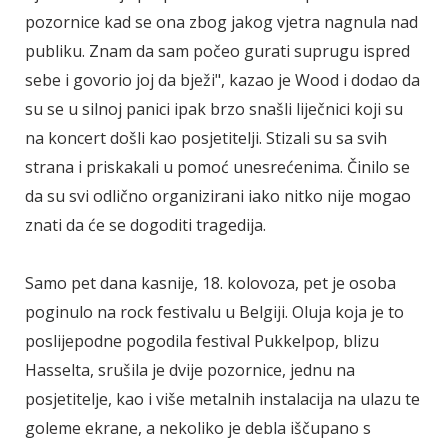
pozornice kad se ona zbog jakog vjetra nagnula nad
publiku. Znam da sam počeo gurati suprugu ispred
sebe i govorio joj da bježi", kazao je Wood i dodao da
su se u silnoj panici ipak brzo snašli liječnici koji su
na koncert došli kao posjetitelji. Stizali su sa svih
strana i priskakali u pomoć unesrećenima. Činilo se
da su svi odlično organizirani iako nitko nije mogao
znati da će se dogoditi tragedija.
Samo pet dana kasnije, 18. kolovoza, pet je osoba
poginulo na rock festivalu u Belgiji. Oluja koja je to
poslijepodne pogodila festival Pukkelpop, blizu
Hasselta, srušila je dvije pozornice, jednu na
posjetitelje, kao i više metalnih instalacija na ulazu te
goleme ekrane, a nekoliko je debla iščupano s