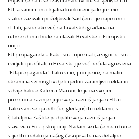
Pojavit će nam se i zaštitarske tvrtke sa sjedištem u
EU, a samim tim i lojalna konkurencija koju smo
stalno zazivali i priželjkivali. Sad ćemo je napokon i
dobiti, jasno ako većina hrvatskih građana na
referendumu bude za ulazak Hrvatske u Europsku
uniju.
EU propaganda – Kako smo upoznati, a sigurno smo
i vidjeli i pročitali, u Hrvatskoj je već počela agresivna
"EU-propaganda". Tako smo, primjerice, na malim
ekranima svi mogli vidjeti i jednu zanimljivu reklamu
s dvije bakice Katom i Marom, koje na svojim
prozorima razmjenjuju svoja razmišljanja o EU-u.
Tako sam se i ja odlučio, gledajući tu reklamu, s
čitateljima Zaštite podijeliti svoja razmišljanja i
stavove o Europskoj uniji. Nadam se da će me u tome
slijediti i redakcija našeg časopisa te nas detaljno