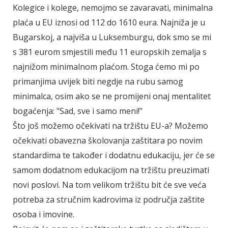
Kolegice i kolege, nemojmo se zavaravati, minimalna
plaća u EU iznosi od 112 do 1610 eura. Najniža je u
Bugarskoj, a najviša u Luksemburgu, dok smo se mi
s 381 eurom smjestili među 11 europskih zemalja s
najnižom minimalnom plaćom. Stoga ćemo mi po
primanjima uvijek biti negdje na rubu samog
minimalca, osim ako se ne promijeni onaj mentalitet
bogaćenja: "Sad, sve i samo meni!"
Što još možemo očekivati na tržištu EU-a? Možemo
očekivati obavezna školovanja zaštitara po novim
standardima te također i dodatnu edukaciju, jer će se
samom dodatnom edukacijom na tržištu preuzimati
novi poslovi. Na tom velikom tržištu bit će sve veća
potreba za stručnim kadrovima iz područja zaštite
osoba i imovine.