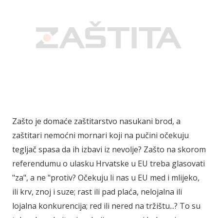
Zašto je domaće zaštitarstvo nasukani brod, a
zaštitari nemoćni mornari koji na pučini očekuju
tegljač spasa da ih izbavi iz nevolje? Zašto na skorom
referendumu o ulasku Hrvatske u EU treba glasovati
"za", a ne "protiv? Očekuju li nas u EU med i mlijeko,
ili krv, znoj i suze; rast ili pad plaća, nelojalna ili
lojalna konkurencija; red ili nered na tržištu...? To su