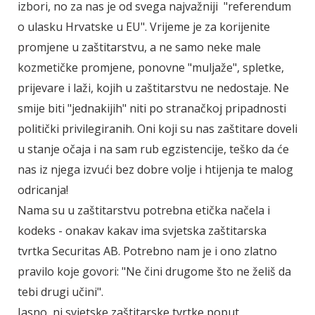
izbori, no za nas je od svega najvažniji "referendum
o ulasku Hrvatske u EU". Vrijeme je za korijenite
promjene u zaštitarstvu, a ne samo neke male
kozmetičke promjene, ponovne "muljaže", spletke,
prijevare i laži, kojih u zaštitarstvu ne nedostaje. Ne
smije biti "jednakijih" niti po stranačkoj pripadnosti
politički privilegiranih. Oni koji su nas zaštitare doveli
u stanje očaja i na sam rub egzistencije, teško da će
nas iz njega izvući bez dobre volje i htijenja te malog
odricanja!
Nama su u zaštitarstvu potrebna etička načela i
kodeks - onakav kakav ima svjetska zaštitarska
tvrtka Securitas AB. Potrebno nam je i ono zlatno
pravilo koje govori: "Ne čini drugome što ne želiš da
tebi drugi učini".
Jasno, ni svjetske zaštitarske tvrtke poput