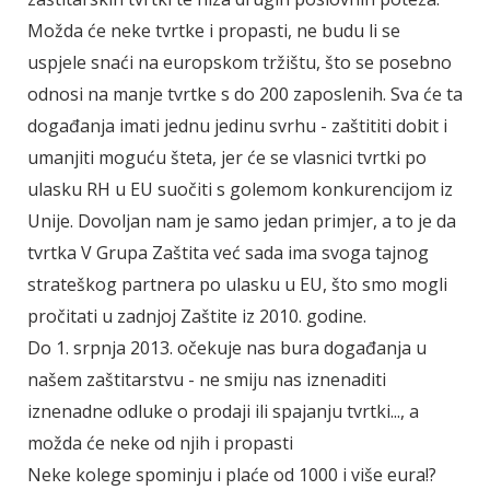
Možda će neke tvrtke i propasti, ne budu li se
uspjele snaći na europskom tržištu, što se posebno
odnosi na manje tvrtke s do 200 zaposlenih. Sva će ta
događanja imati jednu jedinu svrhu - zaštititi dobit i
umanjiti moguću šteta, jer će se vlasnici tvrtki po
ulasku RH u EU suočiti s golemom konkurencijom iz
Unije. Dovoljan nam je samo jedan primjer, a to je da
tvrtka V Grupa Zaštita već sada ima svoga tajnog
strateškog partnera po ulasku u EU, što smo mogli
pročitati u zadnjoj Zaštite iz 2010. godine.
Do 1. srpnja 2013. očekuje nas bura događanja u
našem zaštitarstvu - ne smiju nas iznenaditi
iznenadne odluke o prodaji ili spajanju tvrtki..., a
možda će neke od njih i propasti
Neke kolege spominju i plaće od 1000 i više eura!?