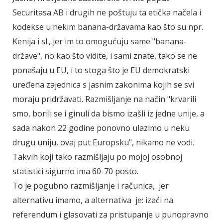
Securitasa AB i drugih ne poštuju ta etička načela i
kodekse u nekim banana-državama kao što su npr.
Kenija i sl., jer im to omogućuju same "banana-
države", no kao što vidite, i sami znate, tako se ne
ponašaju u EU, i to stoga što je EU demokratski
uređena zajednica s jasnim zakonima kojih se svi
moraju pridržavati. Razmišljanje na način "krvarili
smo, borili se i ginuli da bismo izašli iz jedne unije, a
sada nakon 22 godine ponovno ulazimo u neku
drugu uniju, ovaj put Europsku", nikamo ne vodi.
Takvih koji tako razmišljaju po mojoj osobnoj
statistici sigurno ima 60-70 posto.
To je pogubno razmišljanje i računica, jer
alternativu imamo, a alternativa je: izaći na
referendum i glasovati za pristupanje u punopravno