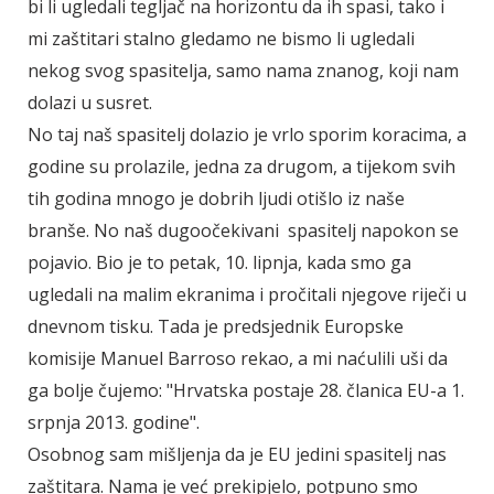
bi li ugledali tegljač na horizontu da ih spasi, tako i
mi zaštitari stalno gledamo ne bismo li ugledali
nekog svog spasitelja, samo nama znanog, koji nam
dolazi u susret.
No taj naš spasitelj dolazio je vrlo sporim koracima, a
godine su prolazile, jedna za drugom, a tijekom svih
tih godina mnogo je dobrih ljudi otišlo iz naše
branše. No naš dugoočekivani spasitelj napokon se
pojavio. Bio je to petak, 10. lipnja, kada smo ga
ugledali na malim ekranima i pročitali njegove riječi u
dnevnom tisku. Tada je predsjednik Europske
komisije Manuel Barroso rekao, a mi naćulili uši da
ga bolje čujemo: "Hrvatska postaje 28. članica EU-a 1.
srpnja 2013. godine".
Osobnog sam mišljenja da je EU jedini spasitelj nas
zaštitara. Nama je već prekipjelo, potpuno smo