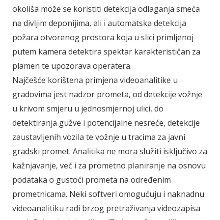
okoliša može se koristiti detekcija odlaganja smeća
na divljim deponijima, ali i automatska detekcija
požara otvorenog prostora koja u slici primljenoj
putem kamera detektira spektar karakterističan za
plamen te upozorava operatera.
Najčešće korištena primjena videoanalitike u
gradovima jest nadzor prometa, od detekcije vožnje
u krivom smjeru u jednosmjernoj ulici, do
detektiranja gužve i potencijalne nesreće, detekcije
zaustavljenih vozila te vožnje u tracima za javni
gradski promet. Analitika ne mora služiti isključivo za
kažnjavanje, već i za prometno planiranje na osnovu
podataka o gustoći prometa na određenim
prometnicama. Neki softveri omogućuju i naknadnu
videoanalitiku radi brzog pretraživanja videozapisa