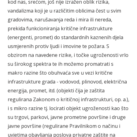
kod nas, srećom, još nije izražen oblik rizika,
vandalizma koji je u različitim oblicima čest u svim
gradovima, narušavanja reda i mira ili nereda,
prekida funkcioniranja kritične infrastrukture
(energenti, promet) do standardnih kaznenih djela
usmjerenih protiv ljudi i imovine te požara. S
obzirom na navedene rizike, i točke ugroženosti vrlo
su širokog spektra te ih možemo promatrati s
makro razine što obuhvaća sve u vezi kritične
infrastrukture grada - vodovod, plinovod, električna
energija, promet, itd. (objekti čija je zaštita
regulirana Zakonom o kritičnoj infrastrukturi, op. a.),
i s mikro razine tj. locirati objekt ugroženosti kao što
su trgovi, parkovi, javne prometne površine i druge
javne površine (regulirane Pravilnikom o načinu i
uvjetima obavljanja poslova privatne zaštite na