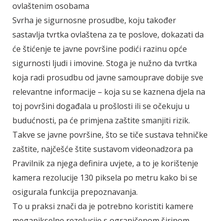
ovlaštenim osobama
Svrha je sigurnosne prosudbe, koju također
sastavlja tvrtka ovlaštena za te poslove, dokazati da
će štićenje te javne površine podići razinu opće
sigurnosti ljudi i imovine. Stoga je nužno da tvrtka
koja radi prosudbu od javne samouprave dobije sve
relevantne informacije – koja su se kaznena djela na
toj površini događala u prošlosti ili se očekuju u
budućnosti, pa će primjena zaštite smanjiti rizik.
Takve se javne površine, što se tiče sustava tehničke
zaštite, najčešće štite sustavom videonadzora pa
Pravilnik za njega definira uvjete, a to je korištenje
kamera rezolucije 130 piksela po metru kako bi se
osigurala funkcija prepoznavanja.
To u praksi znači da je potrebno koristiti kamere
megapikselne rezolucije s ograničenom širinom