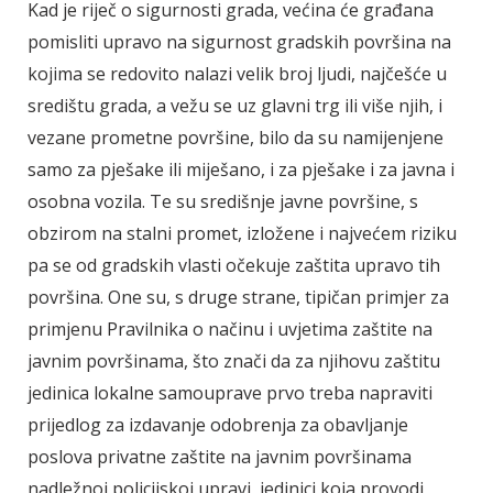
Kad je riječ o sigurnosti grada, većina će građana
pomisliti upravo na sigurnost gradskih površina na
kojima se redovito nalazi velik broj ljudi, najčešće u
središtu grada, a vežu se uz glavni trg ili više njih, i
vezane prometne površine, bilo da su namijenjene
samo za pješake ili miješano, i za pješake i za javna i
osobna vozila. Te su središnje javne površine, s
obzirom na stalni promet, izložene i najvećem riziku
pa se od gradskih vlasti očekuje zaštita upravo tih
površina. One su, s druge strane, tipičan primjer za
primjenu Pravilnika o načinu i uvjetima zaštite na
javnim površinama, što znači da za njihovu zaštitu
jedinica lokalne samouprave prvo treba napraviti
prijedlog za izdavanje odobrenja za obavljanje
poslova privatne zaštite na javnim površinama
nadležnoj policijskoj upravi, jedinici koja provodi