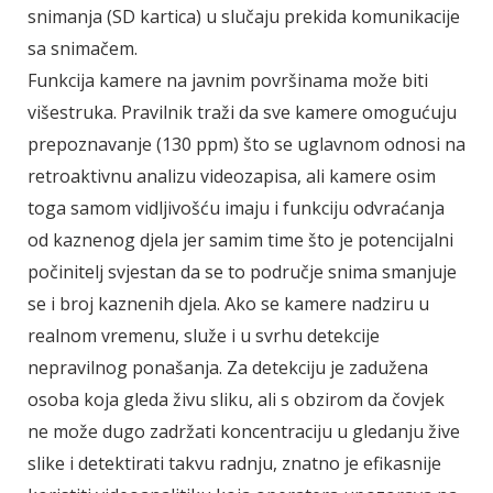
snimanja (SD kartica) u slučaju prekida komunikacije
sa snimačem.
Funkcija kamere na javnim površinama može biti
višestruka. Pravilnik traži da sve kamere omogućuju
prepoznavanje (130 ppm) što se uglavnom odnosi na
retroaktivnu analizu videozapisa, ali kamere osim
toga samom vidljivošću imaju i funkciju odvraćanja
od kaznenog djela jer samim time što je potencijalni
počinitelj svjestan da se to područje snima smanjuje
se i broj kaznenih djela. Ako se kamere nadziru u
realnom vremenu, služe i u svrhu detekcije
nepravilnog ponašanja. Za detekciju je zadužena
osoba koja gleda živu sliku, ali s obzirom da čovjek
ne može dugo zadržati koncentraciju u gledanju žive
slike i detektirati takvu radnju, znatno je efikasnije