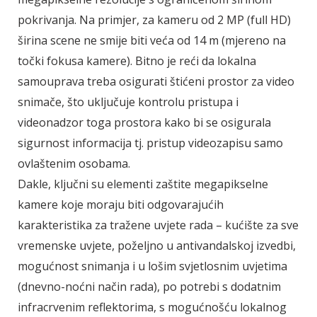
pokrivanja. Na primjer, za kameru od 2 MP (full HD)
širina scene ne smije biti veća od 14 m (mjereno na
točki fokusa kamere). Bitno je reći da lokalna
samouprava treba osigurati štićeni prostor za video
snimače, što uključuje kontrolu pristupa i
videonadzor toga prostora kako bi se osigurala
sigurnost informacija tj. pristup videozapisu samo
ovlaštenim osobama.
Dakle, ključni su elementi zaštite megapikselne
kamere koje moraju biti odgovarajućih
karakteristika za tražene uvjete rada – kućište za sve
vremenske uvjete, poželjno u antivandalskoj izvedbi,
mogućnost snimanja i u lošim svjetlosnim uvjetima
(dnevno-noćni način rada), po potrebi s dodatnim
infracrvenim reflektorima, s mogućnošću lokalnog