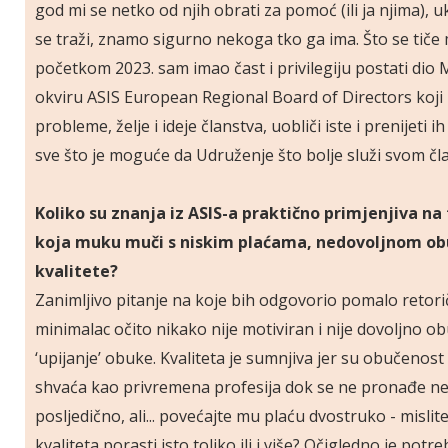
god mi se netko od njih obrati za pomoć (ili ja njima),
se traži, znamo sigurno nekoga tko ga ima. Što se tiče
početkom 2023. sam imao čast i privilegiju postati di
okviru ASIS European Regional Board of Directors koji 
probleme, želje i ideje članstva, uobliči iste i prenijeti 
sve što je moguće da Udruženje što bolje služi svom čl
Koliko su znanja iz ASIS-a praktično primjenjiva na
koja muku muči s niskim plaćama, nedovoljnom o
kvalitete?
Zanimljivo pitanje na koje bih odgovorio pomalo retoričk
minimalac očito nikako nije motiviran i nije dovoljno o
‘upijanje’ obuke. Kvaliteta je sumnjiva jer su obučenost 
shvaća kao privremena profesija dok se ne pronađe neš
posljedično, ali... povećajte mu plaću dvostruko - mislite 
kvaliteta porasti isto toliko ili i više? Očigledno je pot