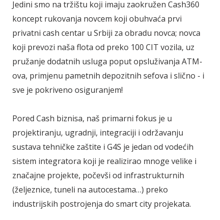
Jedini smo na tržištu koji imaju zaokružen Cash360
koncept rukovanja novcem koji obuhvaća prvi
privatni cash centar u Srbiji za obradu novca; novca
koji prevozi naša flota od preko 100 CIT vozila, uz
pružanje dodatnih usluga poput opsluživanja ATM-
ova, primjenu pametnih depozitnih sefova i slično - i
sve je pokriveno osiguranjem!
Pored Cash biznisa, naš primarni fokus je u
projektiranju, ugradnji, integraciji i održavanju
sustava tehničke zaštite i G4S je jedan od vodećih
sistem integratora koji je realizirao mnoge velike i
značajne projekte, počevši od infrastrukturnih
(željeznice, tuneli na autocestama…) preko
industrijskih postrojenja do smart city projekata.