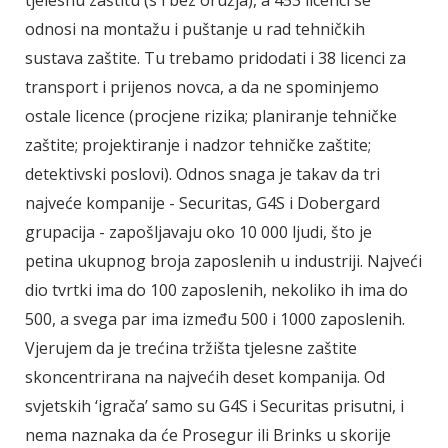
tjelesnu zaštitu (s i bez oružja), a 453 licenci se
odnosi na montažu i puštanje u rad tehničkih
sustava zaštite. Tu trebamo pridodati i 38 licenci za
transport i prijenos novca, a da ne spominjemo
ostale licence (procjene rizika; planiranje tehničke
zaštite; projektiranje i nadzor tehničke zaštite;
detektivski poslovi). Odnos snaga je takav da tri
najveće kompanije - Securitas, G4S i Dobergard
grupacija - zapošljavaju oko 10 000 ljudi, što je
petina ukupnog broja zaposlenih u industriji. Najveći
dio tvrtki ima do 100 zaposlenih, nekoliko ih ima do
500, a svega par ima između 500 i 1000 zaposlenih.
Vjerujem da je trećina tržišta tjelesne zaštite
skoncentrirana na najvećih deset kompanija. Od
svjetskih ‘igrača’ samo su G4S i Securitas prisutni, i
nema naznaka da će Prosegur ili Brinks u skorije