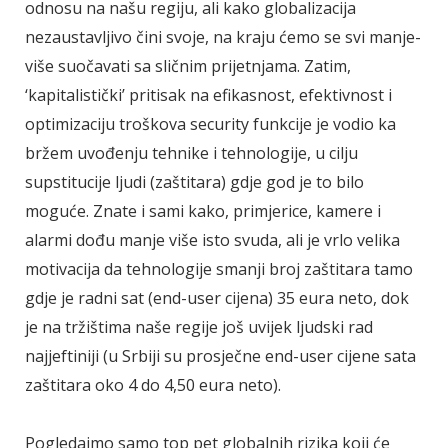
odnosu na našu regiju, ali kako globalizacija
nezaustavljivo čini svoje, na kraju ćemo se svi manje-
više suočavati sa sličnim prijetnjama. Zatim,
‘kapitalistički’ pritisak na efikasnost, efektivnost i
optimizaciju troškova security funkcije je vodio ka
bržem uvođenju tehnike i tehnologije, u cilju
supstitucije ljudi (zaštitara) gdje god je to bilo
moguće. Znate i sami kako, primjerice, kamere i
alarmi dođu manje više isto svuda, ali je vrlo velika
motivacija da tehnologije smanji broj zaštitara tamo
gdje je radni sat (end-user cijena) 35 eura neto, dok
je na tržištima naše regije još uvijek ljudski rad
najjeftiniji (u Srbiji su prosječne end-user cijene sata
zaštitara oko 4 do 4,50 eura neto).
Pogledajmo samo top pet globalnih rizika koji će