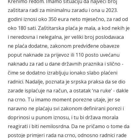
Krenimo redom. Imamo situaciju da najveći broj
zaštitara radi za minimalnu zaradu i ona u 2023.
godini iznosi oko 350 eura neto mjesečno, za rad od
oko 180 sati. Zaštitarska plaća je mala, a kod nekih je
i neredovna i nelegalna, jer veliki broj poslodavaca
ne plaća dodatne, zakonom predviđene obaveze
poput naknade za prijevoz ili 110 posto uvećanu
naknadu za rad u dane državnih praznika i slično -
čime se dodatno izrabljuju ionako slabo plaćeni
radnici. Nadalje, poznata je srpska praksa da se dio
zarade isplaćuje na račun, a ostatak ‘na ruke’ - dakle
na crno. Tu imamo moment porezne utaje, jer se
naravno ne plaćaju svi zakonom definirani porezi i
doprinosi u punom iznosu, i tu bi država morala
reagirati i biti nemilosrdna. Da ne pričamo o tome da
postoje primjeri rada na crno, odnosno radnici rade