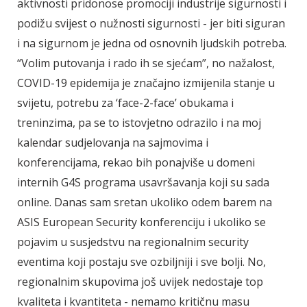
aktivnosti pridonose promociji industrije sigurnosti i
podižu svijest o nužnosti sigurnosti - jer biti siguran
i na sigurnom je jedna od osnovnih ljudskih potreba.
“Volim putovanja i rado ih se sjećam”, no nažalost,
COVID-19 epidemija je značajno izmijenila stanje u
svijetu, potrebu za ‘face-2-face’ obukama i
treninzima, pa se to istovjetno odrazilo i na moj
kalendar sudjelovanja na sajmovima i
konferencijama, rekao bih ponajviše u domeni
internih G4S programa usavršavanja koji su sada
online. Danas sam sretan ukoliko odem barem na
ASIS European Security konferenciju i ukoliko se
pojavim u susjedstvu na regionalnim security
eventima koji postaju sve ozbiljniji i sve bolji. No,
regionalnim skupovima još uvijek nedostaje top
kvaliteta i kvantiteta - nemamo kritičnu masu