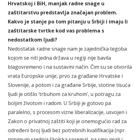
Hrvatskoj i BiH, manjak radne snage u
zaštitarstvu predstavlja značajan problem.
Kakvo je stanje po tom pitanju u Srbiji i imaju li
zaštitarske tvrtke kod vas problema s
nedostatkom ljudi?
Nedostatak radne snage nam je zajednička tegoba
kojom se niti jedna država u regiji nije bavila
blagovremeno i na sustavmi način. Čim su se otvorila
vrata Europske unije, prvo za građane Hrvatske i
Slovenije, a potom i za građane Srbije, stotine tisuća
ljudi je otišlo ‘trbuhom za kruhom’, u potragu za
boljim životom i radom. U Srbiji je gotovo pa
paralelno, s procesom vizne liberalizacije, usvojen i
Zakon o privatnoj zaštiti koji je onemogućio rad za
određeni broj ljudi bez potrebnih kvalifikacija (npr.
minimum srednja školska sprema), pa smo imali i