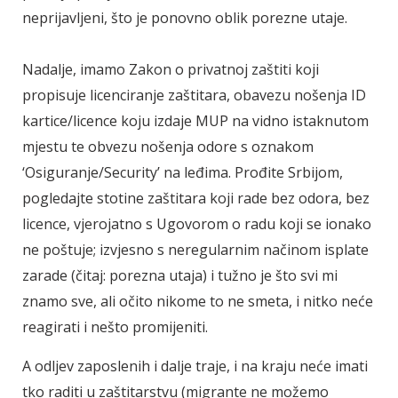
neprijavljeni, što je ponovno oblik porezne utaje.
Nadalje, imamo Zakon o privatnoj zaštiti koji
propisuje licenciranje zaštitara, obavezu nošenja ID
kartice/licence koju izdaje MUP na vidno istaknutom
mjestu te obvezu nošenja odore s oznakom
‘Osiguranje/Security’ na leđima. Prođite Srbijom,
pogledajte stotine zaštitara koji rade bez odora, bez
licence, vjerojatno s Ugovorom o radu koji se ionako
ne poštuje; izvjesno s neregularnim načinom isplate
zarade (čitaj: porezna utaja) i tužno je što svi mi
znamo sve, ali očito nikome to ne smeta, i nitko neće
reagirati i nešto promijeniti.
A odljev zaposlenih i dalje traje, i na kraju neće imati
tko raditi u zaštitarstvu (migrante ne možemo