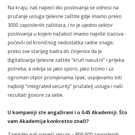
Na kraju, naš najveći dio poslovanja se odnosi na
pružanje usluga tjelesne zaštite gdje imamo preko
3000 zaposlenih zaštitara, i to je ujedno sektor
poslovanja u kojem nažalost imamo najviše izazova -
počevši od kroničnog nedostatka radne snage,
preko sve starijeg kadra do činjenice da je
digitalizacija tjelesne zaštite “kruh nasušni” i prijeka
potreba, a odvija se jako sporo, jako tromo i uz
ogroman otpor promjenama. Ipak, uspijevamo biti
najbolji “integrated security” pružatelj usluga i naši
rezultati govore za sebe.
U kompaniji ste angažirani i u G4S Akademiji. Što
vam Akademija konkretno znači?
Zamislite naš najveći resurs – 800 000 zaposlenih