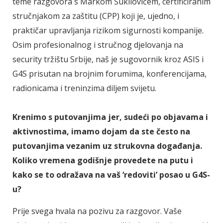
teme razgovora s Markom Šukilovićem, certificiranim
stručnjakom za zaštitu (CPP) koji je, ujedno, i
praktičar upravljanja rizikom sigurnosti kompanije.
Osim profesionalnog i stručnog djelovanja na
security tržištu Srbije, naš je sugovornik kroz ASIS i
G4S prisutan na brojnim forumima, konferencijama,
radionicama i treninzima diljem svijetu.
Krenimo s putovanjima jer, sudeći po objavama i
aktivnostima, imamo dojam da ste često na
putovanjima vezanim uz strukovna događanja.
Koliko vremena godišnje provedete na putu i
kako se to odražava na vaš ‘redoviti’ posao u G4S-
u?
Prije svega hvala na pozivu za razgovor. Vaše