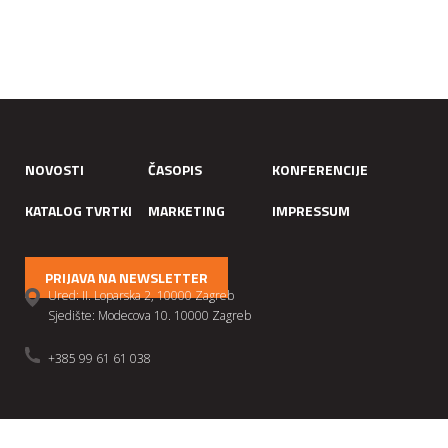
NOVOSTI
ČASOPIS
KONFERENCIJE
KATALOG TVRTKI
MARKETING
IMPRESSUM
PRIJAVA NA NEWSLETTER
Ured: II. Loparska 2, 10000 Zagreb
Sjedište: Modecova 10. 10000 Zagreb
+385 99 61 61 038