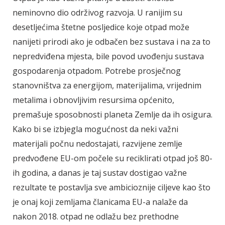
neminovno dio održivog razvoja. U ranijim su
desetljećima štetne posljedice koje otpad može
nanijeti prirodi ako je odbačen bez sustava i na za to
nepredviđena mjesta, bile povod uvođenju sustava
gospodarenja otpadom. Potrebe prosječnog
stanovništva za energijom, materijalima, vrijednim
metalima i obnovljivim resursima općenito,
premašuje sposobnosti planeta Zemlje da ih osigura.
Kako bi se izbjegla mogućnost da neki važni
materijali počnu nedostajati, razvijene zemlje
predvođene EU-om počele su reciklirati otpad još 80-
ih godina, a danas je taj sustav dostigao važne
rezultate te postavlja sve ambicioznije ciljeve kao što
je onaj koji zemljama članicama EU-a nalaže da
nakon 2018. otpad ne odlažu bez prethodne