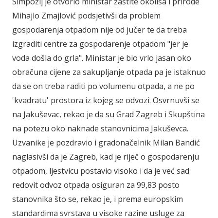
Simpozij je otvorio ministar zaštite okoliša i prirode
Mihajlo Zmajlović podsjetivši da problem
gospodarenja otpadom nije od jučer te da treba
izgraditi centre za gospodarenje otpadom "jer je
voda došla do grla". Ministar je bio vrlo jasan oko
obračuna cijene za sakupljanje otpada pa je istaknuo
da se on treba raditi po volumenu otpada, a ne po
'kvadratu' prostora iz kojeg se odvozi. Osvrnuvši se
na Jakuševac, rekao je da su Grad Zagreb i Skupština
na potezu oko naknade stanovnicima Jakuševca.
Uzvanike je pozdravio i gradonačelnik Milan Bandić
naglasivši da je Zagreb, kad je riječ o gospodarenju
otpadom, ljestvicu postavio visoko i da je već sad
redovit odvoz otpada osiguran za 99,83 posto
stanovnika što se, rekao je, i prema europskim
standardima svrstava u visoke razine usluge za