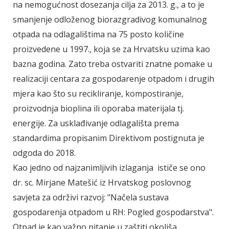
na nemogućnost dosezanja cilja za 2013. g., a to je
smanjenje odloženog biorazgradivog komunalnog
otpada na odlagalištima na 75 posto količine
proizvedene u 1997., koja se za Hrvatsku uzima kao
bazna godina. Zato treba ostvariti znatne pomake u
realizaciji centara za gospodarenje otpadom i drugih
mjera kao što su recikliranje, kompostiranje,
proizvodnja bioplina ili oporaba materijala tj.
energije. Za usklađivanje odlagališta prema
standardima propisanim Direktivom postignuta je
odgoda do 2018.
Kao jedno od najzanimljivih izlaganja ističe se ono
dr. sc. Mirjane Matešić iz Hrvatskog poslovnog
savjeta za održivi razvoj: "Načela sustava
gospodarenja otpadom u RH: Pogled gospodarstva".
Otpad je kao važno pitanje u zaštiti okoliša