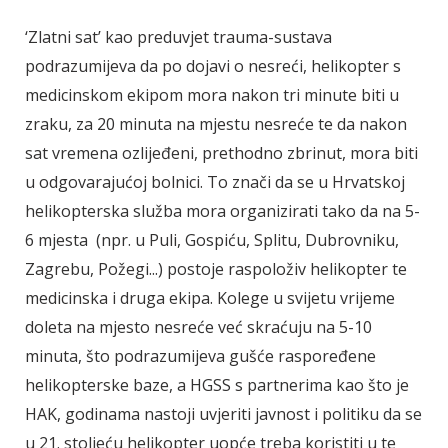
‘Zlatni sat’ kao preduvjet trauma-sustava
podrazumijeva da po dojavi o nesreći, helikopter s
medicinskom ekipom mora nakon tri minute biti u
zraku, za 20 minuta na mjestu nesreće te da nakon
sat vremena ozlijeđeni, prethodno zbrinut, mora biti
u odgovarajućoj bolnici. To znači da se u Hrvatskoj
helikopterska služba mora organizirati tako da na 5-
6 mjesta (npr. u Puli, Gospiću, Splitu, Dubrovniku,
Zagrebu, Požegi...) postoje raspoloživ helikopter te
medicinska i druga ekipa. Kolege u svijetu vrijeme
doleta na mjesto nesreće već skraćuju na 5-10
minuta, što podrazumijeva gušće raspoređene
helikopterske baze, a HGSS s partnerima kao što je
HAK, godinama nastoji uvjeriti javnost i politiku da se
u 21. stoljeću helikopter uopće treba koristiti u te