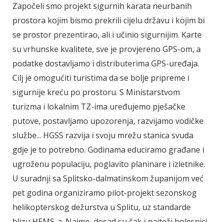
Započeli smo projekt sigurnih karata neurbanih
prostora kojim bismo prekrili cijelu državu i kojim bi
se prostor prezentirao, ali i učinio sigurnijim. Karte
su vrhunske kvalitete, sve je provjereno GPS-om, a
podatke dostavljamo i distributerima GPS-uređaja.
Cilj je omogućiti turistima da se bolje pripreme i
sigurnije kreću po prostoru. S Ministarstvom
turizma i lokalnim TZ-ima uređujemo pješačke
putove, postavljamo upozorenja, razvijamo vodičke
službe... HGSS razvija i svoju mrežu stanica svuda
gdje je to potrebno. Godinama educiramo građane i
ugroženu populaciju, poglavito planinare i izletnike.
U suradnji sa Splitsko-dalmatinskom županijom već
pet godina organiziramo pilot-projekt sezonskog
helikopterskog dežurstva u Splitu, uz standarde
blizu HEMS-a. Naime, dosad su čak i najteži bolesnici