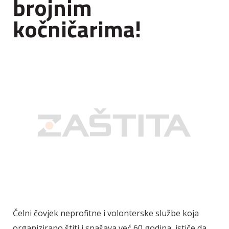
brojnim
kočničarima!
Čelni čovjek neprofitne i volonterske službe koja
organizirano štiti i spašava već 60 godina, ističe da