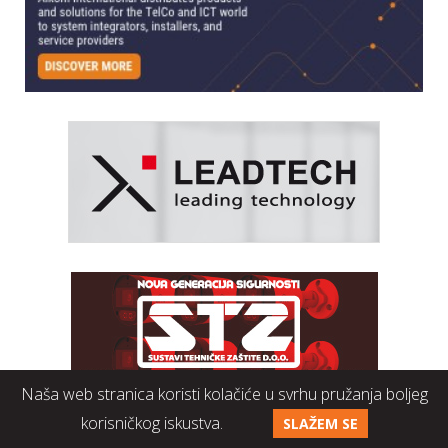
Naša web stranica koristi kolačiće u svrhu pružanja boljeg
korisničkog iskustva.
SLAŽEM SE