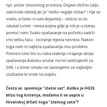
npr. požar otvorenog prostora. Dojave obično šalju
zabrinute obitelji jer je "netko negdje otišao" i nije se
vratio, a često ni sam dojavitelj – obično su to
zalutali turisti - nema pojma gdje je niti je u stanju
pomoći nam. Svako spašavanje na početku sadrži
vrlo tešku fazu - lociranje mjesta nesreće. Nakon
toga nam ni najteža spašavanja nisu problem.
Ponosni smo što su naša reakcija i trajanje akcija
spašavanja duboku unutar normi uobičajenih za
SAR, i u tome nimalo ne zaostajemo za najboljim
službama te vrste na svijetu.
Često se spominje "zlatni sat”. Koliko je HGSS
blizu tog kriterija, možemo li se uopće u
Hrvatskoj držati toga "zlatnog sata”?