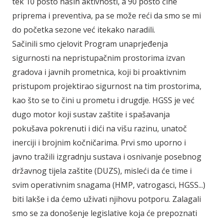
tek 10 posto naših aktivnosti, a 90 posto čine
priprema i preventiva, pa se može reći da smo se mi
do početka sezone već itekako naradili.
Sačinili smo cjelovit Program unaprjeđenja
sigurnosti na nepristupačnim prostorima izvan
gradova i javnih prometnica, koji bi proaktivnim
pristupom projektirao sigurnost na tim prostorima,
kao što se to čini u prometu i drugdje. HGSS je već
dugo motor koji sustav zaštite i spašavanja
pokušava pokrenuti i dići na višu razinu, unatoč
inerciji i brojnim kočničarima. Prvi smo uporno i
javno tražili izgradnju sustava i osnivanje posebnog
državnog tijela zaštite (DUZS), misleći da će time i
svim operativnim snagama (HMP, vatrogasci, HGSS...)
biti lakše i da ćemo uživati njihovu potporu. Zalagali
smo se za donošenje legislative koja će prepoznati