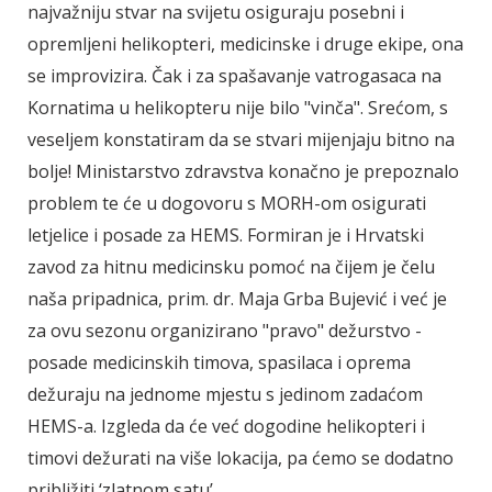
najvažniju stvar na svijetu osiguraju posebni i
opremljeni helikopteri, medicinske i druge ekipe, ona
se improvizira. Čak i za spašavanje vatrogasaca na
Kornatima u helikopteru nije bilo "vinča". Srećom, s
veseljem konstatiram da se stvari mijenjaju bitno na
bolje! Ministarstvo zdravstva konačno je prepoznalo
problem te će u dogovoru s MORH-om osigurati
letjelice i posade za HEMS. Formiran je i Hrvatski
zavod za hitnu medicinsku pomoć na čijem je čelu
naša pripadnica, prim. dr. Maja Grba Bujević i već je
za ovu sezonu organizirano "pravo" dežurstvo -
posade medicinskih timova, spasilaca i oprema
dežuraju na jednome mjestu s jedinom zadaćom
HEMS-a. Izgleda da će već dogodine helikopteri i
timovi dežurati na više lokacija, pa ćemo se dodatno
približiti ‘zlatnom satu’.