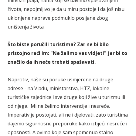
minskih polja, nama koji se bavimo spašavanjem
života, nepojmljivo je da u miru postoje i da još nisu
uklonjene naprave podmuklo posijane zbog
uništenja života.
Što biste poručili turistima? Zar ne bi bilo
pristojno reći im: "Ne želimo vas vidjeti" jer bi to
značilo da ih neće trebati spašavati.
Naprotiv, naše su poruke usmjerene na druge
adrese - na Vladu, ministarstva, HTZ, lokalne
turističke zajednice i sve druge koji žive u turizmu ili
od njega. Mi ne želimo intervencije i nesreće.
Imperativ je postojati, ali ne i djelovati, zato turistima
dajemo sigurnosne preporuke kako izbjeći nesreće i
opasnosti. A ovima koje sam spomenuo stalno