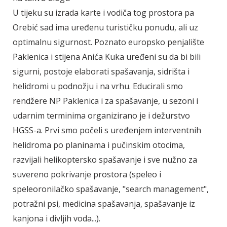
U tijeku su izrada karte i vodiča tog prostora pa
Orebić sad ima uređenu turističku ponudu, ali uz
optimalnu sigurnost. Poznato europsko penjalište
Paklenica i stijena Anića Kuka uređeni su da bi bili
sigurni, postoje elaborati spašavanja, sidrišta i
helidromi u podnožju i na vrhu. Educirali smo
rendžere NP Paklenica i za spašavanje, u sezoni i
udarnim terminima organizirano je i dežurstvo
HGSS-a. Prvi smo počeli s uređenjem interventnih
helidroma po planinama i pučinskim otocima,
razvijali helikoptersko spašavanje i sve nužno za
suvereno pokrivanje prostora (speleo i
speleoronilačko spašavanje, "search management",
potražni psi, medicina spašavanja, spašavanje iz
kanjona i divljih voda...).