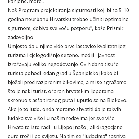
kanjone, more...
Naš Program projektiranja sigurnosti koji bi za 5-10
godina neurbanu Hrvatsku trebao učiniti optimalno
sigurnom, dobiva sve veću potporu", kaže Prizmić
zadovoljno
Umjesto da u njima vide prve lastavice kvalitetnijeg
turizma i cjelogodišnje sezone, mediji i javnost
izražavaju veliko negodovanje. Ovih dana tisuće
turista pohodi jedan grad u Španjolskoj kako bi
bježali pred razjarenim bikovima, a mi se zgražamo
što je neki turist, očaran hrvatskim ljepotama,
skrenuo s asfaltiranog puta i uputio se na Biokovo.
Ako je to ludo, onda moramo shvatiti da je takvih
luđaka sve više i u našim redovima jer sve više
Hrvata to isto radi i u Lijepoj našoj, ali dragocjene
eure troši i po svijetu. Na tim se "luđacima" zasniva