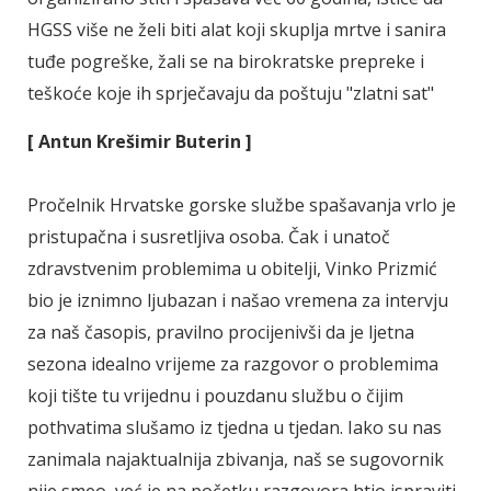
HGSS više ne želi biti alat koji skuplja mrtve i sanira
tuđe pogreške, žali se na birokratske prepreke i
teškoće koje ih sprječavaju da poštuju "zlatni sat"
[ Antun Krešimir Buterin ]
Pročelnik Hrvatske gorske službe spašavanja vrlo je
pristupačna i susretljiva osoba. Čak i unatoč
zdravstvenim problemima u obitelji, Vinko Prizmić
bio je iznimno ljubazan i našao vremena za intervju
za naš časopis, pravilno procijenivši da je ljetna
sezona idealno vrijeme za razgovor o problemima
koji tište tu vrijednu i pouzdanu službu o čijim
pothvatima slušamo iz tjedna u tjedan. Iako su nas
zanimala najaktualnija zbivanja, naš se sugovornik
nije smeo, već je na početku razgovora htio ispraviti