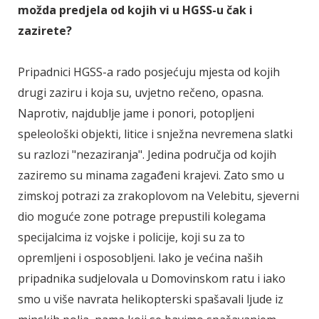
možda predjela od kojih vi u HGSS-u čak i
zazirete?
Pripadnici HGSS-a rado posjećuju mjesta od kojih
drugi zaziru i koja su, uvjetno rečeno, opasna.
Naprotiv, najdublje jame i ponori, potopljeni
speleološki objekti, litice i snježna nevremena slatki
su razlozi "nezaziranja". Jedina područja od kojih
zaziremo su minama zagađeni krajevi. Zato smo u
zimskoj potrazi za zrakoplovom na Velebitu, sjeverni
dio moguće zone potrage prepustili kolegama
specijalcima iz vojske i policije, koji su za to
opremljeni i osposobljeni. Iako je većina naših
pripadnika sudjelovala u Domovinskom ratu i iako
smo u više navrata helikopterski spašavali ljude iz