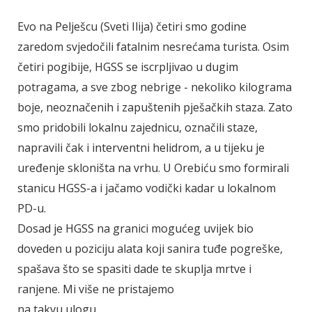
Evo na Pelješcu (Sveti Ilija) četiri smo godine
zaredom svjedočili fatalnim nesrećama turista. Osim
četiri pogibije, HGSS se iscrpljivao u dugim
potragama, a sve zbog nebrige - nekoliko kilograma
boje, neoznačenih i zapuštenih pješačkih staza. Zato
smo pridobili lokalnu zajednicu, označili staze,
napravili čak i interventni helidrom, a u tijeku je
uređenje skloništa na vrhu. U Orebiću smo formirali
stanicu HGSS-a i jačamo vodički kadar u lokalnom
PD-u.
Dosad je HGSS na granici mogućeg uvijek bio
doveden u poziciju alata koji sanira tuđe pogreške,
spašava što se spasiti dade te skuplja mrtve i
ranjene. Mi više ne pristajemo
na takvu ulogu