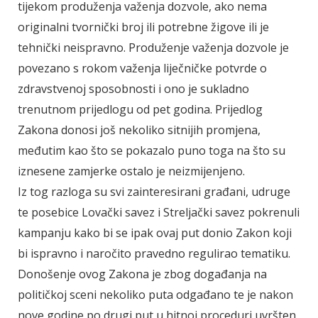
tijekom produženja važenja dozvole, ako nema
originalni tvornički broj ili potrebne žigove ili je
tehnički neispravno. Produženje važenja dozvole je
povezano s rokom važenja liječničke potvrde o
zdravstvenoj sposobnosti i ono je sukladno
trenutnom prijedlogu od pet godina. Prijedlog
Zakona donosi još nekoliko sitnijih promjena,
međutim kao što se pokazalo puno toga na što su
iznesene zamjerke ostalo je neizmijenjeno.
Iz tog razloga su svi zainteresirani građani, udruge
te posebice Lovački savez i Streljački savez pokrenuli
kampanju kako bi se ipak ovaj put donio Zakon koji
bi ispravno i naročito pravedno regulirao tematiku.
Donošenje ovog Zakona je zbog događanja na
političkoj sceni nekoliko puta odgađano te je nakon
nove godine po drugi put u hitnoj proceduri uvršten