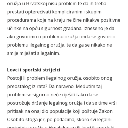
oružja u Hrvatskoj nisu problem te da ih treba
prestati opterećivati kompliciranim i skupim
procedurama koje na kraju ne čine nikakve pozitivne
učinke na opću sigurnost građana. Izneseno je da
ako govorimo o problemu oružja onda se govori o
problemu ilegalnog oružja, te da ga se nikako ne
smije miješati s legalnim.
Lovci i sportski strijelci
Postoji li problem ilegalnog oružja, osobito onog
preostalog iz rata? Da naravno. Međutim taj
problem se sigurno neće riješiti tako da se
postrožuje držanje legalnog oružja i da se time vrši
pritisak na onaj dio populacije koji poštuje Zakon.
Osobito stoga jer, po podacima, skoro svi legalni
posjednici oružja u Hrvatskoj su ili lovci ili sportski