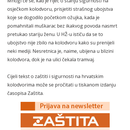
Mnogi će se, kad je riječ o stanju sigurnosti na
osječkom kolodvoru, prisjetiti strašnog ubojstva
koje se dogodilo početkom ožujka, kada je
pomahnitali muškarac bez ikakvog povoda nasmrt
pretukao stariju ženu. U HŽ-u ističu da se to
ubojstvo nije zbilo na kolodvoru kako su prenijeli
neki mediji. Nesretnica je, naime, ubijena u blizini
kolodvora, dok je na ulici čekala tramvaj.
Cijeli tekst o zaštiti i sigurnosti na hrvatskim
kolodvorima može se pročitati u
tiskanom izdanju
časopisa Zaštita.