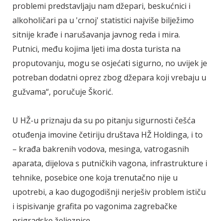
problemi predstavljaju nam džepari, beskućnici i
alkoholičari pa u 'crnoj' statistici najviše bilježimo
sitnije krađe i narušavanja javnog reda i mira.
Putnici, među kojima ljeti ima dosta turista na
proputovanju, mogu se osjećati sigurno, no uvijek je
potreban dodatni oprez zbog džepara koji vrebaju u
gužvama“, poručuje Škorić.
U HŽ-u priznaju da su po pitanju sigurnosti češća
otuđenja imovine četiriju društava HŽ Holdinga, i to
– krađa bakrenih vodova, mesinga, vatrogasnih
aparata, dijelova s putničkih vagona, infrastrukture i
tehnike, posebice one koja trenutačno nije u
upotrebi, a kao dugogodišnji nerješiv problem ističu
i ispisivanje grafita po vagonima zagrebačke
prigradske željeznice.