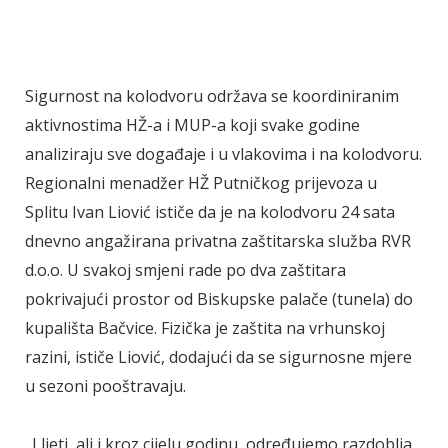
Sigurnost na kolodvoru održava se koordiniranim
aktivnostima HŽ-a i MUP-a koji svake godine
analiziraju sve događaje i u vlakovima i na kolodvoru.
Regionalni menadžer HŽ Putničkog prijevoza u
Splitu Ivan Liović ističe da je na kolodvoru 24 sata
dnevno angažirana privatna zaštitarska služba RVR
d.o.o. U svakoj smjeni rade po dva zaštitara
pokrivajući prostor od Biskupske palače (tunela) do
kupališta Bačvice. Fizička je zaštita na vrhunskoj
razini, ističe Liović, dodajući da se sigurnosne mjere
u sezoni pooštravaju.
„I ljeti, ali i kroz cijelu godinu, određujemo razdoblja