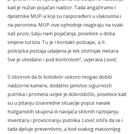
kad je nužan pojačan nadzor. Tada angažiramo i
djelatnike MUP-a koji su raspoređeni u vlakovima i
na peronima. MUP-ove ophodnje reagiraju na svaki
naš poziv, šalju nam pojačanja, posebice u doba
smjene turista. Tu je i kontakt-policajac, a II.
policijska postaja udaljena je tek stotinjak metara.
Sve je uhodano i pod kontrolom“, uvjerava Liović.
S obzirom da bi kolodvor uskoro mogao dobiti
nadzorne kamere, dodatno jamstvo sigurnosti
putnika i prometa uvijek je dobrodošlo, posebice kad
su u pitanju izvanredne situacije poput navale
huliganskih skupina ili navijača sklonih razbijanju
inventara i provociranju putnika. Liović ističe da se i
tada djeluje preventivno, a kod svakog masovnijeg