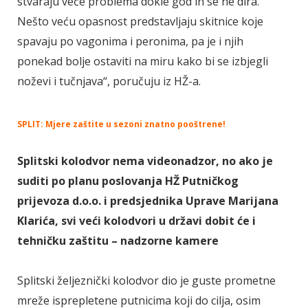
stvaraju veće problema dokle god ih se ne dira.
Nešto veću opasnost predstavljaju skitnice koje
spavaju po vagonima i peronima, pa je i njih
ponekad bolje ostaviti na miru kako bi se izbjegli
noževi i tučnjava“, poručuju iz HŽ-a.
SPLIT: Mjere zaštite u sezoni znatno pooštrene!
Splitski kolodvor nema videonadzor, no ako je
suditi po planu poslovanja HŽ Putničkog
prijevoza d.o.o. i predsjednika Uprave Marijana
Klarića, svi veći kolodvori u državi dobit će i
tehničku zaštitu – nadzorne kamere
Splitski željeznički kolodvor dio je guste prometne
mreže isprepletene putnicima koji do cilja, osim