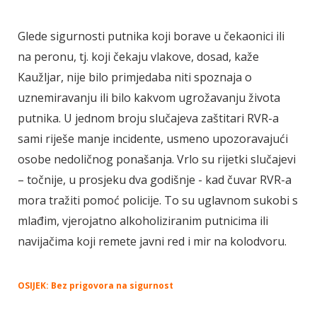
Glede sigurnosti putnika koji borave u čekaonici ili
na peronu, tj. koji čekaju vlakove, dosad, kaže
Kaužljar, nije bilo primjedaba niti spoznaja o
uznemiravanju ili bilo kakvom ugrožavanju života
putnika. U jednom broju slučajeva zaštitari RVR-a
sami riješe manje incidente, usmeno upozoravajući
osobe nedoličnog ponašanja. Vrlo su rijetki slučajevi
– točnije, u prosjeku dva godišnje - kad čuvar RVR-a
mora tražiti pomoć policije. To su uglavnom sukobi s
mlađim, vjerojatno alkoholiziranim putnicima ili
navijačima koji remete javni red i mir na kolodvoru.
OSIJEK: Bez prigovora na sigurnost