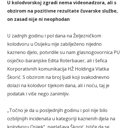
U kolodvorskoj zgradi nema videonadzora, ali s
obzirom na pozitivne rezultate čuvarske službe,
on zasad nije ni neophodan
U zadnjih godinu i pol dana na Željezničkom
kolodvoru u Osijeku nije zabilježeno nijedno
kazneno djelo, potvrdile su nam glasnogovornica PU
osječko-baranjske Edita Roterbauer, ali i šefica
Korporativnih komunikacija HŽ Holdinga Vlatka
Škorić. S obzirom na broj ljudi koji svakodnevno
dolazi na kolodvor tijekom dana, ali i noću, taj je
podatak i više nego zanimljiv.
„Točno je da u posljednjih godinu i pol nije bilo
ozbiljnijih incidenata u kategoriji kaznenih djela na
kolodvoru Osijek“, naglašava Škorić. Ističe da se