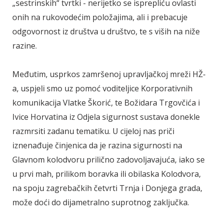
„sestrinskih“ tvrtki - nerijetko se isprepliću ovlasti
onih na rukovodećim položajima, ali i prebacuje
odgovornost iz društva u društvo, te s viših na niže
razine.
Međutim, usprkos zamršenoj upravljačkoj mreži HŽ-
a, uspjeli smo uz pomoć voditeljice Korporativnih
komunikacija Vlatke Škorić, te Božidara Trgovčića i
Ivice Horvatina iz Odjela sigurnost sustava donekle
razmrsiti zadanu tematiku. U cijeloj nas priči
iznenađuje činjenica da je razina sigurnosti na
Glavnom kolodvoru prilično zadovoljavajuća, iako se
u prvi mah, prilikom boravka ili obilaska Kolodvora,
na spoju zagrebačkih četvrti Trnja i Donjega grada,
može doći do dijametralno suprotnog zaključka.