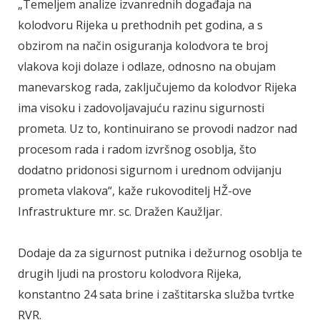
„Temeljem analize izvanrednih događaja na
kolodvoru Rijeka u prethodnih pet godina, a s
obzirom na način osiguranja kolodvora te broj
vlakova koji dolaze i odlaze, odnosno na obujam
manevarskog rada, zaključujemo da kolodvor Rijeka
ima visoku i zadovoljavajuću razinu sigurnosti
prometa. Uz to, kontinuirano se provodi nadzor nad
procesom rada i radom izvršnog osoblja, što
dodatno pridonosi sigurnom i urednom odvijanju
prometa vlakova“, kaže rukovoditelj HŽ-ove
Infrastrukture mr. sc. Dražen Kaužljar.
Dodaje da za sigurnost putnika i dežurnog osoblja te
drugih ljudi na prostoru kolodvora Rijeka,
konstantno 24 sata brine i zaštitarska služba tvrtke
RVR.