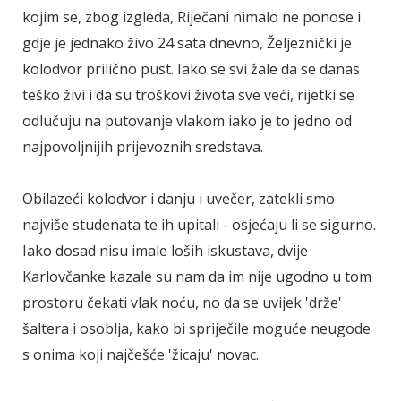
kojim se, zbog izgleda, Riječani nimalo ne ponose i
gdje je jednako živo 24 sata dnevno, Željeznički je
kolodvor prilično pust. Iako se svi žale da se danas
teško živi i da su troškovi života sve veći, rijetki se
odlučuju na putovanje vlakom iako je to jedno od
najpovoljnijih prijevoznih sredstava.
Obilazeći kolodvor i danju i uvečer, zatekli smo
najviše studenata te ih upitali - osjećaju li se sigurno.
Iako dosad nisu imale loših iskustava, dvije
Karlovčanke kazale su nam da im nije ugodno u tom
prostoru čekati vlak noću, no da se uvijek 'drže'
šaltera i osoblja, kako bi spriječile moguće neugode
s onima koji najčešće 'žicaju' novac.