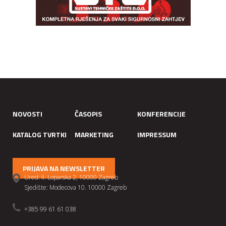
NOVOSTI
ČASOPIS
KONFERENCIJE
KATALOG TVRTKI
MARKETING
IMPRESSUM
PRIJAVA NA NEWSLETTER
Ured: II. Loparska 2, 10000 Zagreb
Sjedište: Modecova 10. 10000 Zagreb
+385 99 61 61 038