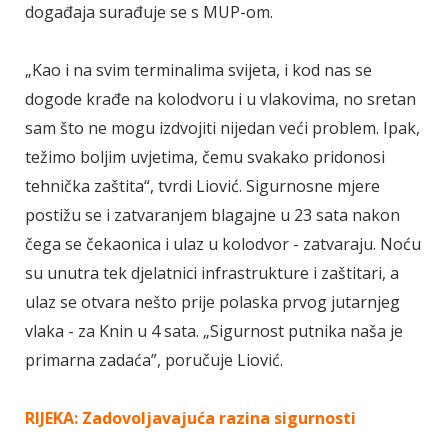
događaja surađuje se s MUP-om.
„Kao i na svim terminalima svijeta, i kod nas se
dogode krađe na kolodvoru i u vlakovima, no sretan
sam što ne mogu izdvojiti nijedan veći problem. Ipak,
težimo boljim uvjetima, čemu svakako pridonosi
tehnička zaštita“, tvrdi Liović. Sigurnosne mjere
postižu se i zatvaranjem blagajne u 23 sata nakon
čega se čekaonica i ulaz u kolodvor - zatvaraju. Noću
su unutra tek djelatnici infrastrukture i zaštitari, a
ulaz se otvara nešto prije polaska prvog jutarnjeg
vlaka - za Knin u 4 sata. „Sigurnost putnika naša je
primarna zadaća”, poručuje Liović.
RIJEKA: Zadovoljavajuća razina sigurnosti