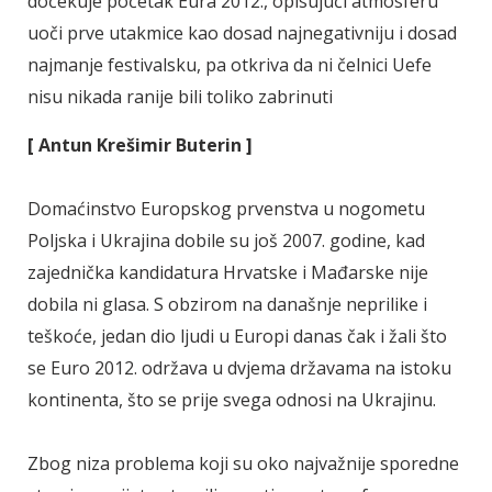
dočekuje početak Eura 2012., opisujući atmosferu
uoči prve utakmice kao dosad najnegativniju i dosad
najmanje festivalsku, pa otkriva da ni čelnici Uefe
nisu nikada ranije bili toliko zabrinuti
[ Antun Krešimir Buterin ]
Domaćinstvo Europskog prvenstva u nogometu
Poljska i Ukrajina dobile su još 2007. godine, kad
zajednička kandidatura Hrvatske i Mađarske nije
dobila ni glasa. S obzirom na današnje neprilike i
teškoće, jedan dio ljudi u Europi danas čak i žali što
se Euro 2012. održava u dvjema državama na istoku
kontinenta, što se prije svega odnosi na Ukrajinu.
Zbog niza problema koji su oko najvažnije sporedne