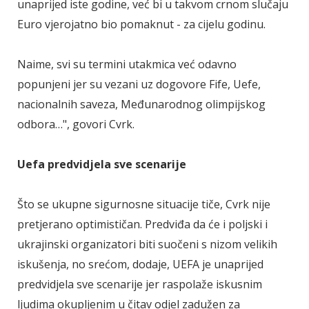
unaprijed iste godine, već bi u takvom crnom slučaju
Euro vjerojatno bio pomaknut - za cijelu godinu.
Naime, svi su termini utakmica već odavno
popunjeni jer su vezani uz dogovore Fife, Uefe,
nacionalnih saveza, Međunarodnog olimpijskog
odbora…", govori Cvrk.
Uefa predvidjela sve scenarije
Što se ukupne sigurnosne situacije tiče, Cvrk nije
pretjerano optimističan. Predviđa da će i poljski i
ukrajinski organizatori biti suočeni s nizom velikih
iskušenja, no srećom, dodaje, UEFA je unaprijed
predvidjela sve scenarije jer raspolaže iskusnim
ljudima okupljenim u čitav odjel zadužen za