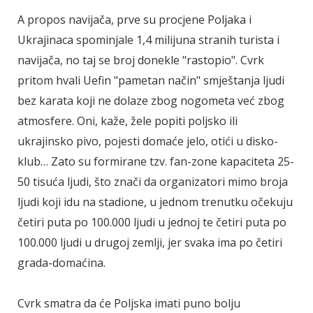
A propos navijača, prve su procjene Poljaka i
Ukrajinaca spominjale 1,4 milijuna stranih turista i
navijača, no taj se broj donekle "rastopio". Cvrk
pritom hvali Uefin "pametan način" smještanja ljudi
bez karata koji ne dolaze zbog nogometa već zbog
atmosfere. Oni, kaže, žele popiti poljsko ili
ukrajinsko pivo, pojesti domaće jelo, otići u disko-
klub… Zato su formirane tzv. fan-zone kapaciteta 25-
50 tisuća ljudi, što znači da organizatori mimo broja
ljudi koji idu na stadione, u jednom trenutku očekuju
četiri puta po 100.000 ljudi u jednoj te četiri puta po
100.000 ljudi u drugoj zemlji, jer svaka ima po četiri
grada-domaćina.
Cvrk smatra da će Poljska imati puno bolju