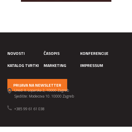
NOVOSTI
ČASOPIS
KONFERENCIJE
KATALOG TVRTKI
MARKETING
IMPRESSUM
PRIJAVA NA NEWSLETTER
Ured: II. Loparska 2, 10000 Zagreb
Sjedište: Modecova 10. 10000 Zagreb
+385 99 61 61 038