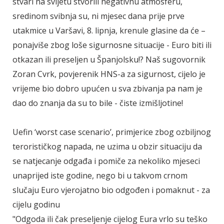
stvari na svijetu stvorili negativnu atmosferu,
sredinom svibnja su, ni mjesec dana prije prve
utakmice u Varšavi, 8. lipnja, krenule glasine da će –
ponajviše zbog loše sigurnosne situacije - Euro biti ili
otkazan ili preseljen u Španjolsku!? Naš sugovornik
Zoran Cvrk, povjerenik HNS-a za sigurnost, cijelo je
vrijeme bio dobro upućen u sva zbivanja pa nam je
dao do znanja da su to bile - čiste izmišljotine!
Uefin ‘worst case scenario’, primjerice zbog ozbiljnog
terorističkog napada, ne uzima u obzir situaciju da
se natjecanje odgađa i pomiče za nekoliko mjeseci
unaprijed iste godine, nego bi u takvom crnom
slučaju Euro vjerojatno bio odgođen i pomaknut - za
cijelu godinu
"Odgoda ili čak preseljenje cijelog Eura vrlo su teško