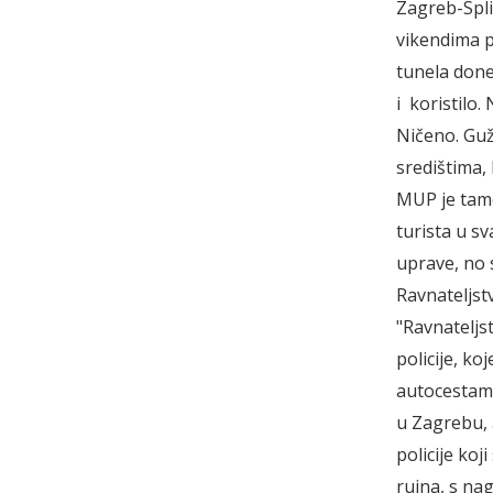
Zagreb-Spli
vikendima 
tunela done
i koristilo.
Ničeno. Gužv
središtima,
MUP je tamo
turista u s
uprave, no 
Ravnateljst
"Ravnateljs
policije, k
autocestama
u Zagrebu, 
policije koj
rujna, s na