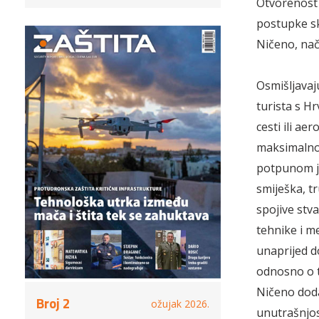
Otvorenost 
postupke sk
Ničeno, nač
Osmišljavaju
turista s H
cesti ili a
maksimalno 
potpunom je
smiješka, tr
spojive stv
tehnike i m
unaprijed d
odnosno o t
Ničeno dodaj
Broj 2
ožujak 2026.
unutrašnjos