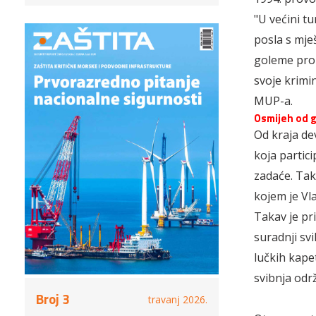
"U većini t
posla s mje
goleme prob
svoje krimi
MUP-a.
Osmijeh od g
Od kraja dev
koja partic
zadaće. Tak
kojem je Vl
Takav je pri
suradnji svi
lučkih kape
svibnja održ
Broj 3
travanj 2026.