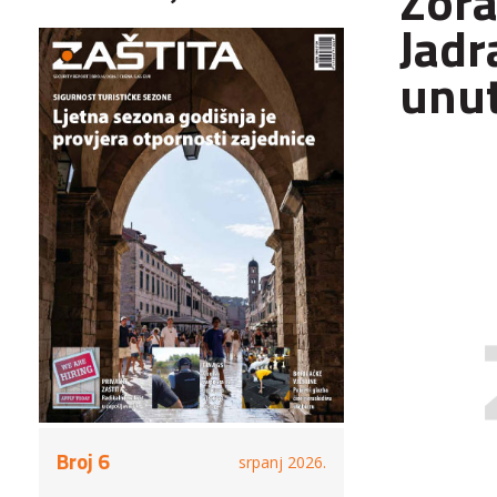
Zora
Jadr
unut
Broj 6
srpanj 2026.