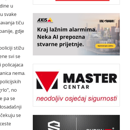
odine u
ru svake
avanja tiču
anije, gdje
liciji stižu
ene svi se
 policajaca
nanica nema.
olicijskih
rlo", no
le pa se
dosadašnji
očekuju se
oceste