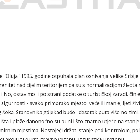
e "Oluja" 1995. godine otpuhala plan osnivanja Velike Srbije,
renitet nad cijelim teritorijem pa su s normalizacijom života n
ti. No, ostavimo li po strani podatke o turističkoj zaradi, činje
a sigurnosti - svako primorsko mjesto, veće ili manje, ljeti živ
 šoka. Stanovnika gdjekad bude i desetak puta više no zimi. 
lišta i plaže danonoćno su puni i što znatno utječe na stanje
 mirnim mjestima. Nastojeći držati stanje pod kontrolom, poli
di akciju "Tours" izravno vezanu uz turističku sezonu.