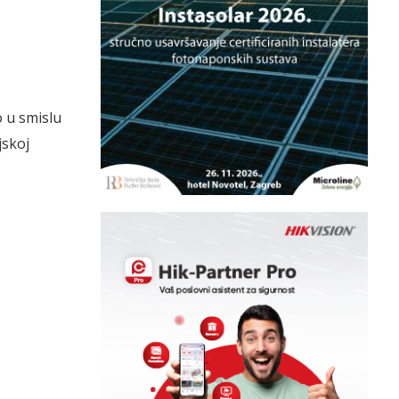
o u smislu
jskoj