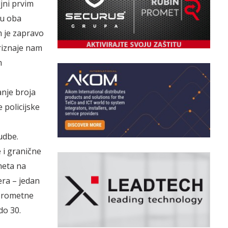
jni prvim
su oba
m je zapravo
priznaje nam
m
anje broja
 policijske
udbe.
 i granične
meta na
era – jedan
 prometne
do 30.