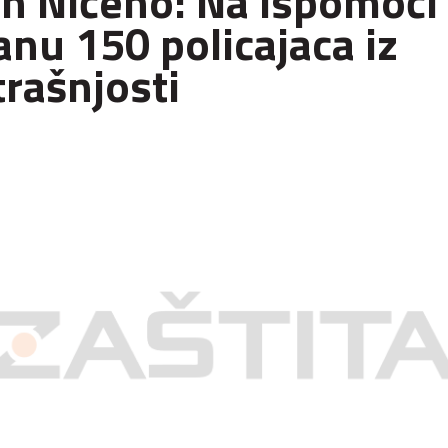
n Ničeno: Na ispomoći
anu 150 policajaca iz
rašnjosti