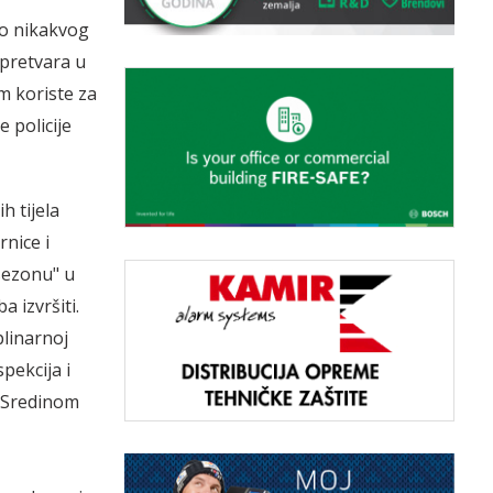
vo nikakvog
 pretvara u
m koriste za
 policije
h tijela
rnice i
sezonu" u
 izvršiti.
plinarnoj
pekcija i
…Sredinom