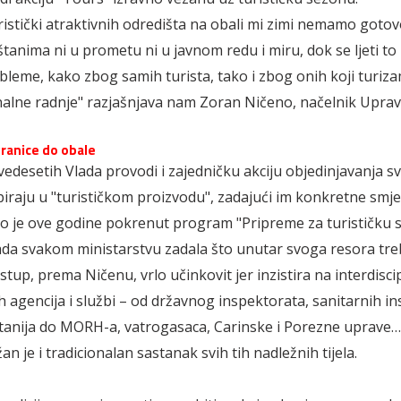
uristički atraktivnih odredišta na obali mi zimi nemamo goto
štanima ni u prometu ni u javnom redu i miru, dok se ljeti to
leme, kako zbog samih turista, tako i zbog onih koji turiza
nalne radnje" razjašnjava nam Zoran Ničeno, načelnik Uprave
ranice do obale
edesetih Vlada provodi i zajedničku akciju objedinjavanja svi
ipiraju u "turističkom proizvodu", zadajući im konkretne smje
o je ove godine pokrenut program "Pripreme za turističku 
ada svakom ministarstvu zadala što unutar svoga resora treba
stup, prema Ničenu, vrlo učinkovit jer inzistira na interdisci
h agencija i službi – od državnog inspektorata, sanitarnih ins
tanija do MORH-a, vatrogasaca, Carinske i Porezne uprave
an je i tradicionalan sastanak svih tih nadležnih tijela.