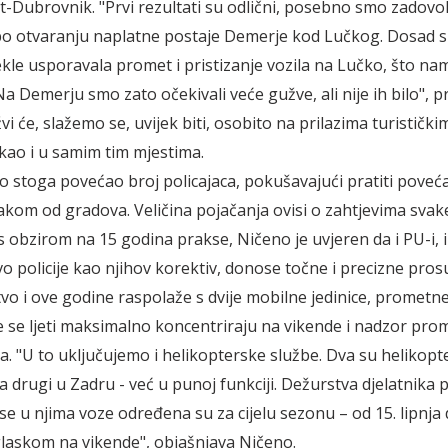
t-Dubrovnik. "Prvi rezultati su odlični, posebno smo zadovol
po otvaranju naplatne postaje Demerje kod Lučkog. Dosad 
kle usporavala promet i pristizanje vozila na Lučko, što na
 Na Demerju smo zato očekivali veće gužve, ali nije ih bilo", 
i će, slažemo se, uvijek biti, osobito na prilazima turistički
 kao i u samim tim mjestima.
 stoga povećao broj policajaca, pokušavajući pratiti poveć
vakom od gradova. Veličina pojačanja ovisi o zahtjevima svake
s obzirom na 15 godina prakse, Ničeno je uvjeren da i PU-i, i
vo policije kao njihov korektiv, donose točne i precizne pros
tvo i ove godine raspolaže s dvije mobilne jedinice, prometne
oje se ljeti maksimalno koncentriraju na vikende i nadzor pro
. "U to uključujemo i helikopterske službe. Dva su helikopt
a drugi u Zadru - već u punoj funkciji. Dežurstva djelatnika
i se u njima voze određena su za cijelu sezonu – od 15. lipnja 
glaskom na vikende", objašnjava Ničeno.