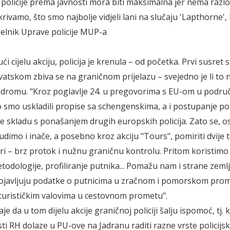
policije prema javnosti mora biti maksimalna jer nema razlo
rivamo, što smo najbolje vidjeli lani na slučaju 'Lapthorne'
elnik Uprave policije MUP-a
ći cijelu akciju, policija je krenula – od početka. Prvi susret 
rvatskom zbiva se na graničnom prijelazu – svejedno je li to
erodromu. "Kroz poglavlje 24. u pregovorima s EU-om u podru
smo uskladili propise sa schengenskima, a i postupanje poli
 skladu s ponašanjem drugih europskih policija. Zato se, o
udimo i inače, a posebno kroz akciju "Tours", pomiriti dvije 
ari – brz protok i nužnu graničnu kontrolu. Pritom koristimo
etodologije, profiliranje putnika... Pomažu nam i strane zeml
ojavljuju podatke o putnicima u zračnom i pomorskom prom
urističkim valovima u cestovnom prometu".
e da u tom dijelu akcije graničnoj policiji šalju ispomoć, tj. 
ti RH dolaze u PU-ove na Jadranu raditi razne vrste policijsk