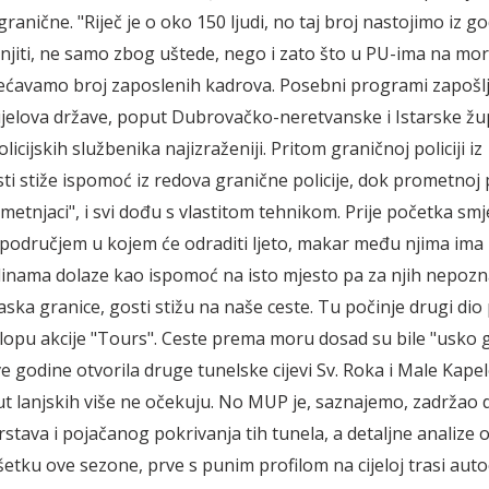
granične. "Riječ je o oko 150 ljudi, no taj broj nastojimo iz g
jiti, ne samo zbog uštede, nego i zato što u PU-ima na mo
ćavamo broj zaposlenih kadrova. Posebni programi zapošlj
ijelova države, poput Dubrovačko-neretvanske i Istarske žup
licijskih službenika najizraženiji. Pritom graničnoj policiji iz
i stiže ispomoć iz redova granične policije, dok prometnoj po
metnjaci", i svi dođu s vlastitom tehnikom. Prije početka smj
područjem u kojem će odraditi ljeto, makar među njima ima i
dinama dolaze kao ispomoć na isto mjesto pa za njih nepoz
ka granice, gosti stižu na naše ceste. Tu počinje drugi dio p
lopu akcije "Tours". Ceste prema moru dosad su bile "usko g
e godine otvorila druge tunelske cijevi Sv. Roka i Male Kape
ut lanjskih više ne očekuju. No MUP je, saznajemo, zadržao 
stava i pojačanog pokrivanja tih tunela, a detaljne analize 
šetku ove sezone, prve s punim profilom na cijeloj trasi aut