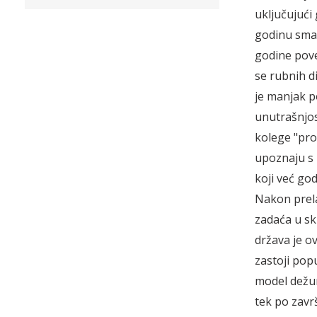
uključujući 
godinu sman
godine pove
se rubnih d
je manjak po
unutrašnjost
kolege "pro
upoznaju s 
koji već go
Nakon prelas
zadaća u sk
država je ov
zastoji pop
model dežur
tek po zavr