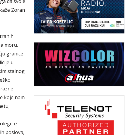
ga da svoje
, kaže Zoran
stranih
 na moru,
čju granice
cije u
sim stalnog
teško
 razne
je koje nam
etu,
kolege iz
ih poslova,