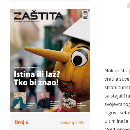
Nakon što j
vratila suve
strani turis
sa stajališt
svojevrsnog
trgovi, šeta
u tim inače
Broj 4
svibanj 2026.
1994. provo