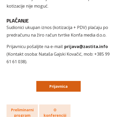
kotizacije nije moguć.
PLAĆANJE
Sudionici ukupan iznos (kotizacija + PDV) plaćaju po
predračunu na žiro račun tvrtke Konfa media d.o.o.
Prijavnicu pošaljite na e-mail:
prijava@zastita.info
(Kontakt osoba: Nataša Gajski Kovačić, mob: +385 99
61 61 038).
Prijavnica
Preliminarni
O
program
konferenciji