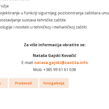
užja
ojektiranje u funkciji sigurnijeg pozicioniranja zaštitara un
ostavljanje sustava tehničke zaštite
logije i noviteti u tehničkoj i mehaničkoj zaštiti
Za više informacija obratite se:
Nataša Gajski Kovačić
E-mail:
natasa.gajski@zastita.info
Mob: +385 99 61 61 038
m
Predavači
Fotogalerija