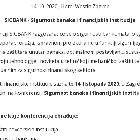
14. 10. 2020., Hotel Westin Zagreb
SIGBANK - Sigurnost banaka i financijskih institucija
ciji SIGBANK razgovarat će se o sigurnosti bankomata, o c
 uporabi oružja, ispravnom projektiranju u funkciji sigurnije
nja zaštitara unutar banaka, optimalnom postavljanju susta
voju tehnologije i noviteta u tehničkoj i mehaničkoj zaštiti t
alnim za sigurnost financijskog sektora.
ti financijske institucije saznajte
14. listopada 2020.
u Zagre
in, na konferenciji
Sigurnost banaka i financijskih instituc
me koje konferencija obrađuje:
iti novčarskih institucija
rnost u bankama