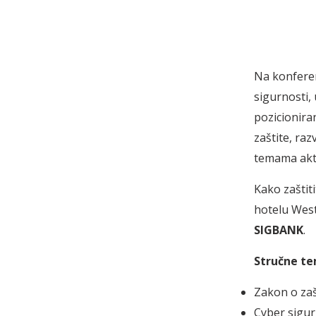
Na konferen
sigurnosti,
pozicionira
zaštite, raz
temama aktu
Kako zaštiti
hotelu West
SIGBANK
.
Stručne te
Zakon o zašt
Cyber sigu