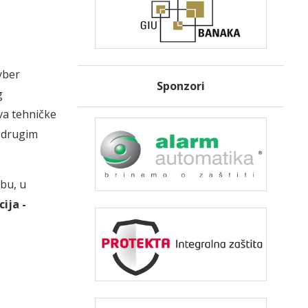
yber
Sponzori
g
va tehničke
e drugim
bu, u
ija -