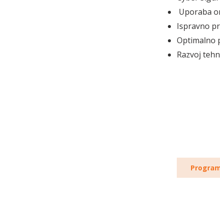
Uporaba or
Ispravno pr
Optimalno p
Razvoj tehno
Progra