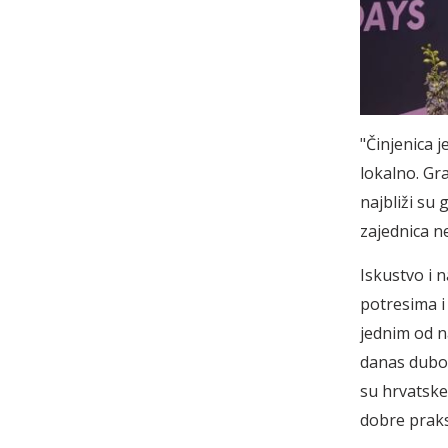
"Činjenica j
lokalno. Gra
najbliži su
zajednica n
Iskustvo i 
potresima i
jednim od n
danas dubo
su hrvatske
dobre praks