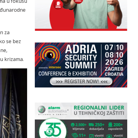
ama u fokusu
međunarodne
en za
ako se bez
ine,
ju krizama.