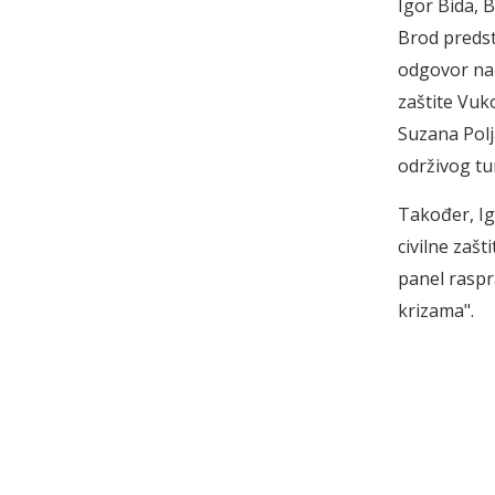
Igor Bida, 
Brod predst
odgovor na k
zaštite Vuko
Suzana Polj
održivog tu
Također, Ig
civilne zašt
panel raspra
krizama".