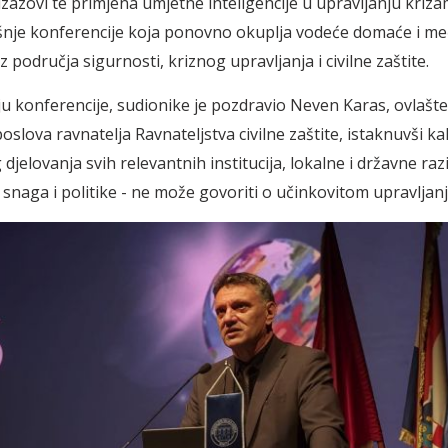
izazovi te primjena umjetne inteligencije u upravljanju kriz
šnje konferencije koja ponovno okuplja vodeće domaće i 
z područja sigurnosti, kriznog upravljanja i civilne zaštite.
u konferencije, sudionike je pozdravio Neven Karas, ovlašt
oslova ravnatelja Ravnateljstva civilne zaštite, istaknuvši k
djelovanja svih relevantnih institucija, lokalne i državne raz
 snaga i politike - ne može govoriti o učinkovitom upravljan