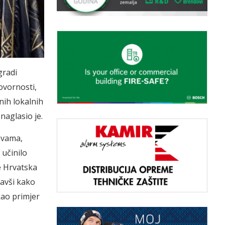
gradi
govornosti,
nih lokalnih
naglasio je.
lavama,
 učinilo
e Hrvatska
avši kako
kao primjer