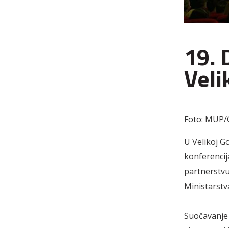
19. 
Veli
Foto: MUP/G
U Velikoj G
konferencija
partnerstvu
Ministarstv
Suočavanje 