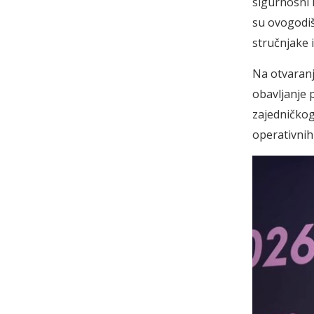
sigurnosni 
su ovogodi
stručnjake i
Na otvaranj
obavljanje p
zajedničkog 
operativnih