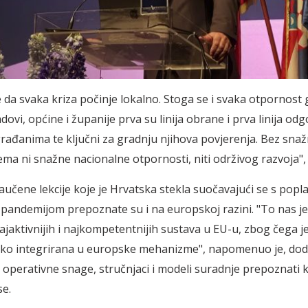
e da svaka kriza počinje lokalno. Stoga se i svaka otpornost 
dovi, općine i županije prva su linija obrane i prva linija od
 građanima te ključni za gradnju njihova povjerenja. Bez snaž
ema ni snažne nacionalne otpornosti, niti održivog razvoja", 
naučene lekcije koje je Hrvatska stekla suočavajući se s pop
 pandemijom prepoznate su i na europskoj razini. "To nas je
ajaktivnijih i najkompetentnijih sustava u EU-u, zbog čega j
ko integrirana u europske mehanizme", napomenuo je, dod
 operativne snage, stručnjaci i modeli suradnje prepoznati 
e.