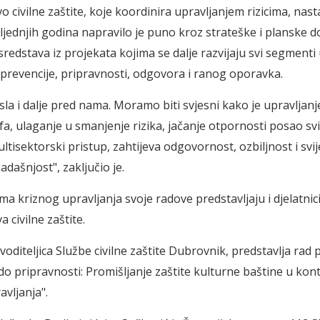
o civilne zaštite, koje koordinira upravljanjem rizicima, nasta
ljednjih godina napravilo je puno kroz strateške i planske 
sredstava iz projekata kojima se dalje razvijaju svi segmenti
d prevencije, pripravnosti, odgovora i ranog oporavka.
la i dalje pred nama. Moramo biti svjesni kako je upravljanje
fa, ulaganje u smanjenje rizika, jačanje otpornosti posao sv
ltisektorski pristup, zahtijeva odgovornost, ozbiljnost i svij
adašnjost", zaključio je.
ma kriznog upravljanja svoje radove predstavljaju i djelatnic
a civilne zaštite.
 voditeljica Službe civilne zaštite Dubrovnik, predstavlja ra
 do pripravnosti: Promišljanje zaštite kulturne baštine u kon
avljanja".