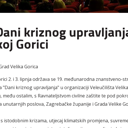
Dani kriznog upravljanj
koj Gorici
rad Velika Gorica
orici 2. i 3. lipnja održava se 19. međunarodna znanstveno-s
 "Dani kriznog upravljanja" u organizaciji Veleučilišta Velika
, među ostalim, s Ravnateljstvom civilne zaštite te pod pokr
a unutarnjih poslova, Zagrebačke županije i Grada Velike Go
s istodobnim krizama, utjecaj klimatskih promjena, suvrem