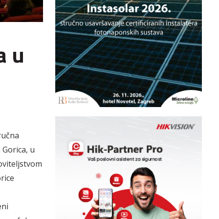
a u
tručna
 Gorica, u
oviteljstvom
rice
eni