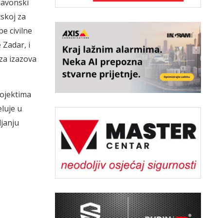
lavonski
skoj za
e civilne
 Zadar, i
za izazova
rojektima
eluje u
ljanju