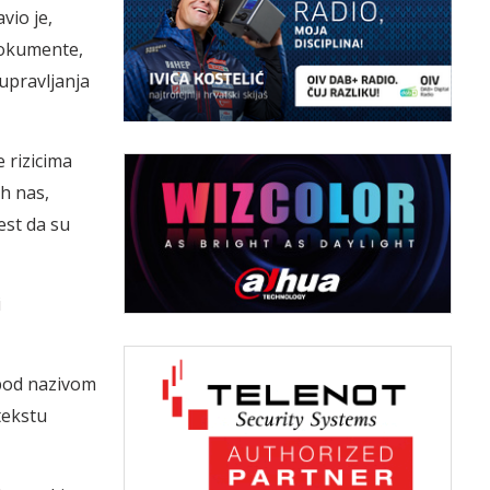
vio je,
dokumente,
 upravljanja
 rizicima
ih nas,
est da su
i
d pod nazivom
tekstu