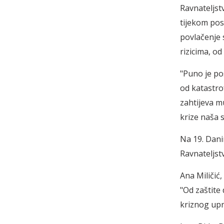
Ravnateljstv
tijekom pos
povlačenje 
rizicima, o
"Puno je pos
od katastro
zahtijeva mu
krize naša s
Na 19. Dani
Ravnateljstv
Ana Miličić,
"Od zaštite
kriznog upr