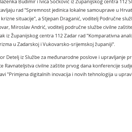
Blaženka Budimir i Ivica Sočković iz Županijskog centra 112 S
avljaju rad "Spremnost jedinica lokalne samouprave u Hrvat
rizne situacije", a Stjepan Draganić, voditelj Područne služb
var, Miroslav Andrić, voditelj područne službe civilne zaštite
ak iz Županijskog centra 112 Zadar rad "Komparativna anali
rizma u Zadarskoj i Vukovarsko-srijemskoj županiji".
or Detelj iz Službe za međunarodne poslove i upravljanje p
ite Ravnateljstva civilne zaštite prvog dana konferencije sudj
vi "Primjena digitalnih inovacija i novih tehnologija u uprav