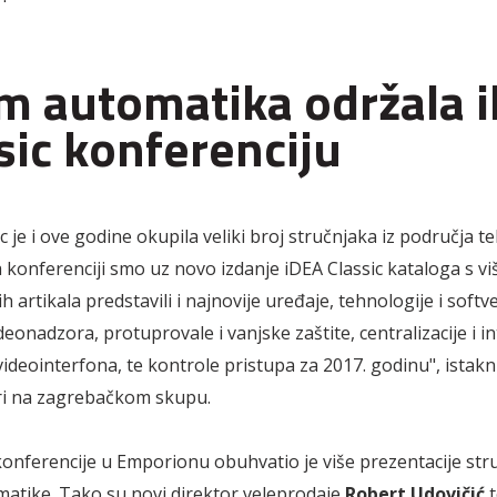
m automatika održala 
sic konferenciju
c je i ove godine okupila veliki broj stručnjaka iz područja t
a konferenciji smo uz novo izdanje iDEA Classic kataloga s vi
h artikala predstavili i najnovije uređaje, tehnologije i softve
eonadzora, protuprovale i vanjske zaštite, centralizacije i in
videointerfona, te kontrole pristupa za 2017. godinu", istakn
ri na zagrebačkom skupu.
nferencije u Emporionu obuhvatio je više prezentacije stru
atike. Tako su novi direktor veleprodaje
Robert Udovičić