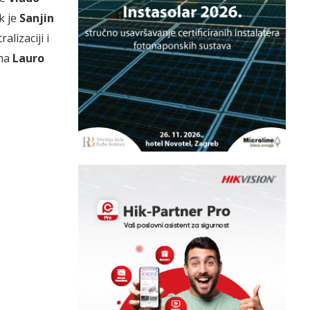
k je
Sanjin
lizaciji i
ima
Lauro