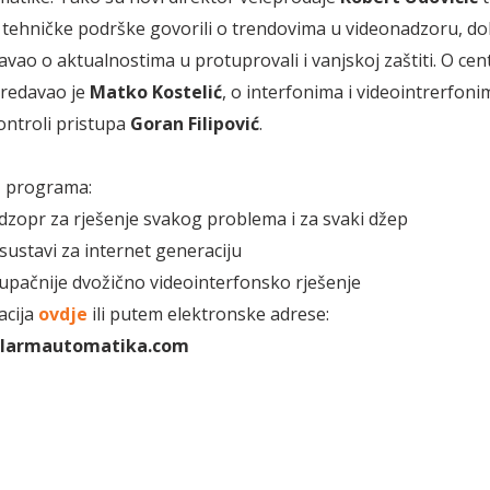
 tehničke podrške govorili o trendovima u videonadzoru, do
vao o aktualnostima u protuprovali i vanjskoj zaštiti. O centra
 predavao je
Matko Kostelić
, o interfonima i videointrerfon
kontroli pristupa
Goran Filipović
.
z programa:
zopr za rješenje svakog problema i za svaki džep
sustavi za internet generaciju
upačnije dvožično videointerfonsko rješenje
acija
ovdje
ili putem elektronske adrese:
larmautomatika.com