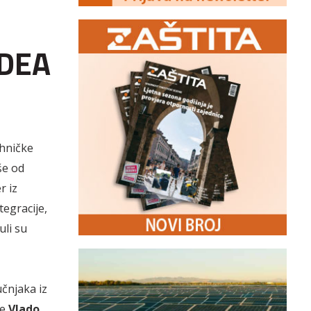
iDEA
ehničke
še od
r iz
tegracije,
uli su
čnjaka iz
te
Vlado