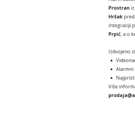
Prostran
iz
Hršak
preda
integraciji
Prpić
, a o 
Izdvojeno i
Videonad
Alarmni 
Najprist
Više inform
prodaja@a