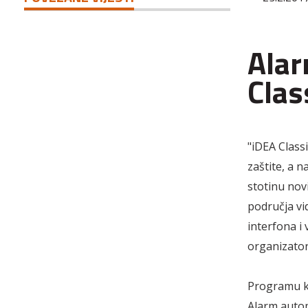
Alar
Clas
"iDEA Classi
zaštite, a n
stotinu novi
područja vid
interfona i 
organizato
Programu ko
Alarm autom