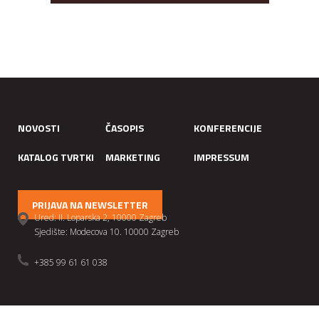
NOVOSTI
ČASOPIS
KONFERENCIJE
KATALOG TVRTKI
MARKETING
IMPRESSUM
PRIJAVA NA NEWSLETTER
Ured: II. Loparska 2, 10000 Zagreb
Sjedište: Modecova 10. 10000 Zagreb
+385 99 61 61 038