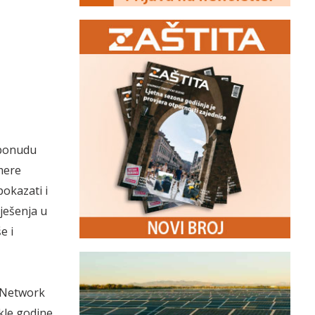
 ponudu
mere
pokazati i
ješenja u
e i
 (Network
kle godine