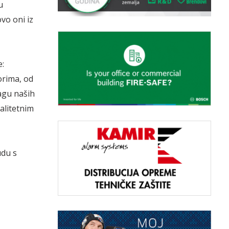
u
vo oni iz
e:
orima, od
agu naših
alitetnim
udu s