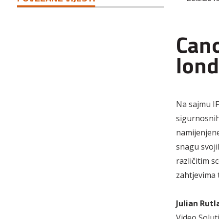
Cano
lon
Na sajmu IF
sigurnosnih
namijenjene
snagu svoji
različitim 
zahtjevima t
Julian Rutl
Video Solut