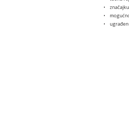
• značajku
• mogućnos
• ugrađenu 