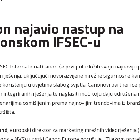
n najavio nastup na
donskom IFSEC-u
SEC International Canon će prvi put izložiti svoju najnoviju
 rješenja, uključujući novorazvijene mrežne sigurnosne ka
 korištenju u uvjetima slabog svjetla. Canonovi partneri će 
h integriranih rješenja te naglasiti moć koju daju udružena r
scenarijima osmišljenim prema najnovijim trendovima iz branš
ržišta.
and
, europski direktor za marketing mrežnih videorješenja
ions – NVS) u tvrtki Canon Europe poručuje: "Tijekom prote