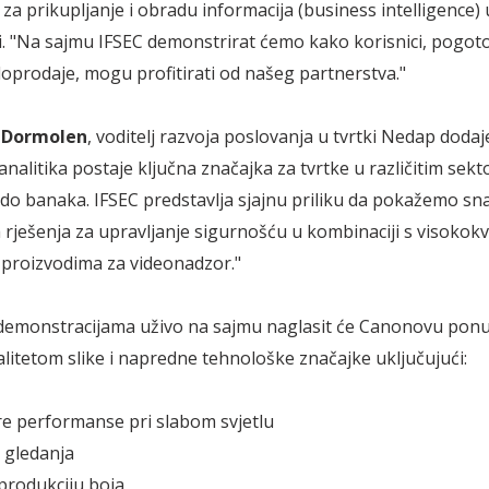
a za prikupljanje i obradu informacija (business intelligence) 
. "Na sajmu IFSEC demonstrirat ćemo kako korisnici, pogoto
oprodaje, mogu profitirati od našeg partnerstva."
n Dormolen
, voditelj razvoja poslovanja u tvrtki Nedap dodaj
nalitika postaje ključna značajka za tvrtke u različitim sekt
o banaka. IFSEC predstavlja sjajnu priliku da pokažemo sn
 rješenja za upravljanje sigurnošću u kombinaciji s visokokv
proizvodima za videonadzor."
demonstracijama uživo na sajmu naglasit će Canonovu pon
litetom slike i napredne tehnološke značajke uključujući:
e performanse pri slabom svjetlu
 gledanja
produkciju boja