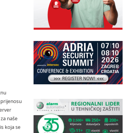
tnu
 prijenosu
erver
 za naše
vis koja se