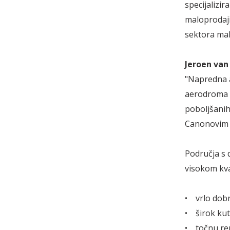
specijalizir
maloprodaji
sektora mal
Jeroen va
"Napredna a
aerodroma d
poboljšanih
Canonovim 
Područja s 
visokom kva
• vrlo dobr
• širok kut
• točnu re