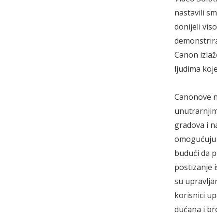
nastavili s
donijeli vi
demonstrira
Canon izlaž
ljudima koj
Canonove no
unutrarnjim
gradova i n
omogućuju j
budući da p
postizanje i
su upravlja
korisnici up
dućana i br