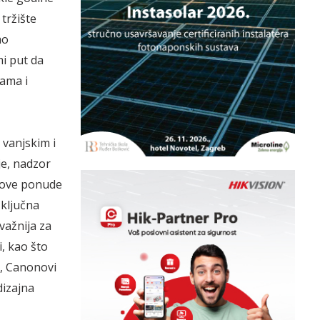
tržište
mo
i put da
ama i
vanjskim i
je, nadzor
onove ponude
ključna
ažnija za
i, kao što
r, Canonovi
dizajna