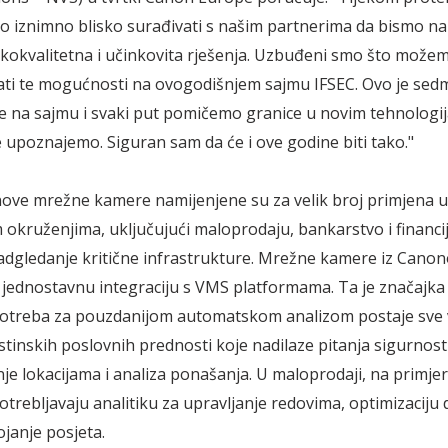
mo iznimno blisko surađivati s našim partnerima da bismo na 
sokokvalitetna i učinkovita rješenja. Uzbuđeni smo što može
ti te mogućnosti na ovogodišnjem sajmu IFSEC. Ovo je sedm
e na sajmu i svaki put pomičemo granice u novim tehnologij
e upoznajemo. Siguran sam da će i ove godine biti tako."
ve mrežne kamere namijenjene su za velik broj primjena u 
 okruženjima, uključujući maloprodaju, bankarstvo i financi
adgledanje kritične infrastrukture. Mrežne kamere iz Can
ednostavnu integraciju s VMS platformama. Ta je značajka 
otreba za pouzdanijom automatskom analizom postaje sve v
stinskih poslovnih prednosti koje nadilaze pitanja sigurnost
nje lokacijama i analiza ponašanja. U maloprodaji, na primje
otrebljavaju analitiku za upravljanje redovima, optimizaciju 
ojanje posjeta.