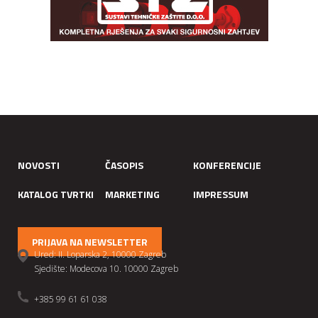
NOVOSTI
ČASOPIS
KONFERENCIJE
KATALOG TVRTKI
MARKETING
IMPRESSUM
PRIJAVA NA NEWSLETTER
Ured: II. Loparska 2, 10000 Zagreb
Sjedište: Modecova 10. 10000 Zagreb
+385 99 61 61 038