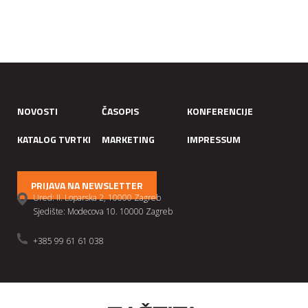
NOVOSTI
ČASOPIS
KONFERENCIJE
KATALOG TVRTKI
MARKETING
IMPRESSUM
PRIJAVA NA NEWSLETTER
Ured: II. Loparska 2, 10000 Zagreb
Sjedište: Modecova 10. 10000 Zagreb
+385 99 61 61 038