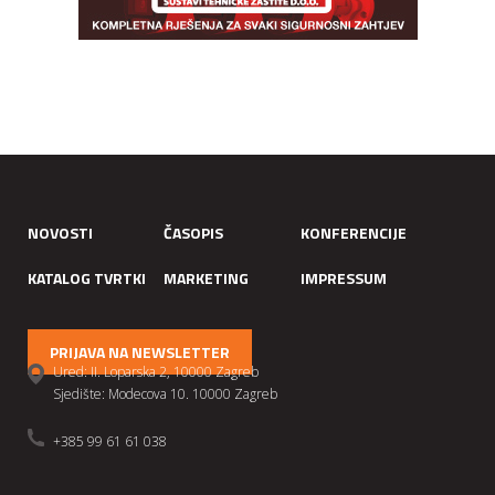
NOVOSTI
ČASOPIS
KONFERENCIJE
KATALOG TVRTKI
MARKETING
IMPRESSUM
PRIJAVA NA NEWSLETTER
Ured: II. Loparska 2, 10000 Zagreb
Sjedište: Modecova 10. 10000 Zagreb
+385 99 61 61 038