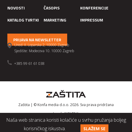
NOVOSTI
ČASOPIS
KONFERENCIJE
KATALOG TVRTKI
MARKETING
IMPRESSUM
PRIJAVA NA NEWSLETTER
Ured: II. Loparska 2, 10000 Zagreb
Sjedište: Modecova 10. 10000 Zagreb
+385 99 61 61 038
Zaštita | © Konfa media d.o.o. 2026. Sva prava pridržana
Izrada
NOVENA
Naša web stranica koristi kolačiće u svrhu pružanja boljeg
korisničkog iskustva.
SLAŽEM SE