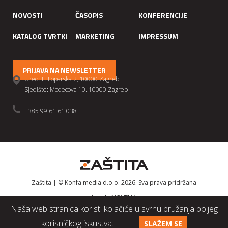
NOVOSTI
ČASOPIS
KONFERENCIJE
KATALOG TVRTKI
MARKETING
IMPRESSUM
PRIJAVA NA NEWSLETTER
Ured: II. Loparska 2, 10000 Zagreb
Sjedište: Modecova 10. 10000 Zagreb
+385 99 61 61 038
Zaštita | © Konfa media d.o.o. 2026. Sva prava pridržana
Izrada
NOVENA
Naša web stranica koristi kolačiće u svrhu pružanja boljeg
korisničkog iskustva.
SLAŽEM SE