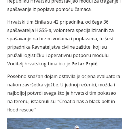
Republiku Hrvatsku predstavljao modul za traganje i
spašavanje iz poplava pomoću čamaca.
Hrvatski tim činila su 42 pripadnika, od čega 36
spašavatelja HGSS-a, volontera specijaliziranih za
spašavanje na brzim vodama i poplavama, te šest
pripadnika Ravnateljstva civilne zaštite, koji su
pružali logističku i operativnu potporu modulu.
Voditelj hrvatskog tima bio je
Petar Prpić
.
Posebno snažan dojam ostavila je ocjena evaluatora
nakon završetka vježbe. U jednoj rečenici, možda i
najboljoj potvrdi svega što je hrvatski tim pokazao
na terenu, istaknuli su: “Croatia has a black belt in
flood rescue.”