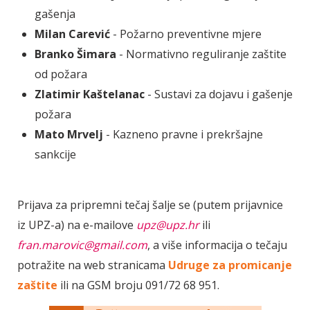
gašenja
Milan Carević
- Požarno preventivne mjere
Branko Šimara
- Normativno reguliranje zaštite
od požara
Zlatimir Kaštelanac
- Sustavi za dojavu i gašenje
požara
Mato Mrvelj
- Kazneno pravne i prekršajne
sankcije
Prijava za pripremni tečaj šalje se (putem prijavnice
iz UPZ-a) na e-mailove
upz@upz.hr
ili
fran.marovic@gmail.com
, a više informacija o tečaju
potražite na web stranicama
Udruge za promicanje
zaštite
ili na GSM broju 091/72 68 951.