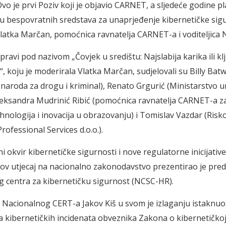
Ovo je prvi Poziv koji je objavio CARNET, a sljedeće godine 
u bespovratnih sredstava za unaprjeđenje kibernetičke sigu
 Vlatka Marčan, pomoćnica ravnatelja CARNET-a i voditeljica 
ravi pod nazivom „Čovjek u središtu: Najslabija karika ili kl
“, koju je moderirala Vlatka Marčan, sudjelovali su Billy Bat
 naroda za drogu i kriminal), Renato Grgurić (Ministarstvo u
leksandra Mudrinić Ribić (pomoćnica ravnatelja CARNET-a za
hnologija i inovacija u obrazovanju) i Tomislav Vazdar (Risk
rofessional Services d.o.o.).
 okvir kibernetičke sigurnosti i nove regulatorne inicijati
ihov utjecaj na nacionalno zakonodavstvo prezentirao je pre
 centra za kibernetičku sigurnost (NCSC-HR).
z Nacionalnog CERT-a Jakov Kiš u svom je izlaganju istaknu
nja kibernetičkih incidenata obveznika Zakona o kibernetičkoj