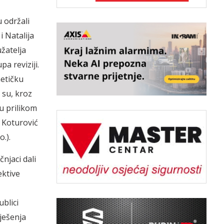
 održali
i Natalija
užatelja
a reviziji.
netičku
 su, kroz
u prilikom
 Koturović
o.).
njaci dali
ektive
blici
ješenja