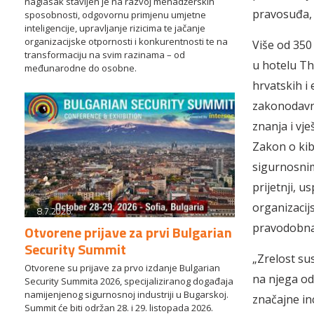
naglasak stavljen je na razvoj menadžerskih
pravosuđa, 
sposobnosti, odgovornu primjenu umjetne
inteligencije, upravljanje rizicima te jačanje
organizacijske otpornosti i konkurentnosti te na
Više od 350
transformaciju na svim razinama – od
u hotelu Th
međunarodne do osobne.
hrvatskih i 
zakonodavno
znanja i vj
Zakon o kib
sigurnosnim
prijetnji, 
organizacij
8.7.2026.
pravodobna 
Otvorene prijave za prvi Bulgarian
Security Summit
„Zrelost sus
Otvorene su prijave za prvo izdanje Bulgarian
na njega od
Security Summita 2026, specijaliziranog događaja
namijenjenog sigurnosnoj industriji u Bugarskoj.
značajne inc
Summit će biti održan 28. i 29. listopada 2026.