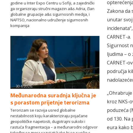
opterećenja
godine u Inter Expo Centru u Sofiji, a zajednički
ga organiziraju stručni magazin a&s Adria, član
Zakona da s
globalne grupacije a&s sigurnosnih medija, i
unutar svoj
NAFTSO, nacionalno udruženje sigurnosnih
kompanija
incidenata“,
CARNET-a.
Sigurnost n
ljudima – o
CARNET-ov N
područja ki
nadolazeće
30.6.2026.
„Ohrabruje 
Međunarodna suradnja ključna je
s porastom prijetnje terorizma
kroz NKS-ov
poduzeća (MS
Terorizam se razvija usred globalne
nestabilnosti koju karakteriziraju pojačane
od 130. Na 
geopolitičke napetosti, dugotrajni sukobi i
eura kako bi
rastuća fragmentacija – a međunarodni odgovor
također se mora razvijati kako bi se suočio s