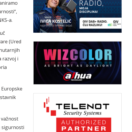
planiramo
rnosti“,
NKS-a.
juč
ware (Ured
nutarnjih
 razvoj i
oria
ve Europske
dstavnik
o važnost
 sigurnosti