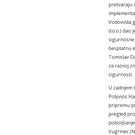
pretvaraju 
implementac
Vodovoda gr
d.o.o.) dao 
sigurnosne 
besplatnu e
Tomislav Do
za razvoj z
sigurnosti.
U zadnjem t
Polyvios Ha
pripremu pr
pregled proc
poboljšanje
Vugrinec (N