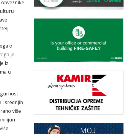
e obveznike
kulturu
jave
telj
vega o
toga je
e iz
ima u
sigurnost
 i srednjih
brano više
milijun
više