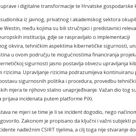
uprave i digitalne transformacije te Hrvatske gospodarske
 sudionika iz javnog, privatnog i akademskog sektora okupi
e Westin, među kojima su bili stručnjaci i predstavnici relev
europskih institucija, gdje se raspravljalo o implementaciji
g okvira, tehničkim aspektima kibernetičke sigurnosti, u
eština u ovom području te mogućnostima financiranja projek
ernetičkoj sigurnosti jasno postavlja obvezu upravljanja ki
 rizicima. Upravljanje rizicima podrazumijeva kontinuiranu
uspostavu sigurnosnih politika i procedura, provedbu tehnički
skih mjera te njihovo stalno unaprjeđivanje. Važan dio tog su
prijava incidenata putem platforme PiXi.
tava ne mjeri se time je li se incident dogodio, nego načinom
govorilo. Zakonom je propisano da ključni i važni subjekti pr
idente nadležnim CSIRT tijelima, a cilj toga nije stvaranje 