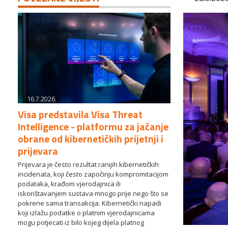
16.7.2026.
Visa predstavila Visa Threat
Intelligence - platformu za jačanje
obrane od kibernetičkih prijetnji i
prijevara
Prijevara je često rezultat ranijih kibernetičkih
incidenata, koji često započinju kompromitacijom
podataka, krađom vjerodajnica ili
iskorištavanjem sustava mnogo prije nego što se
pokrene sama transakcija. Kibernetički napadi
koji izlažu podatke o platnim vjerodajnicama
mogu potjecati iz bilo kojeg dijela platnog