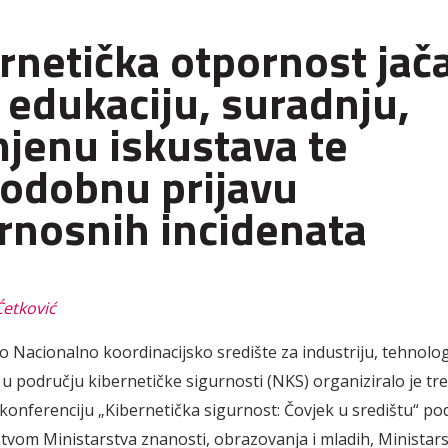
rnetička otpornost jač
 edukaciju, suradnju,
jenu iskustava te
odobnu prijavu
rnosnih incidenata
Ćetković
Nacionalno koordinacijsko središte za industriju, tehnologi
a u području kibernetičke sigurnosti (NKS) organiziralo je tr
konferenciju „Kibernetička sigurnost: Čovjek u središtu“ po
stvom Ministarstva znanosti, obrazovanja i mladih, Ministar