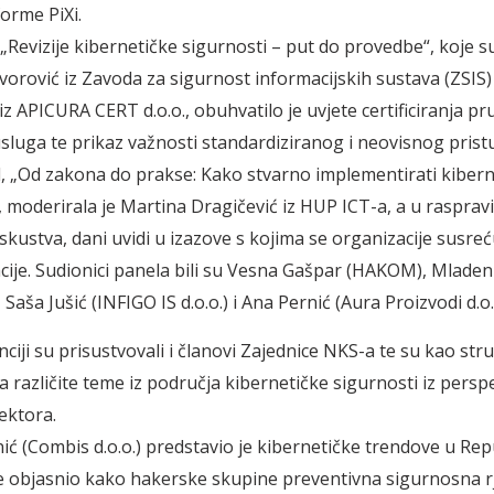
orme PiXi.
„Revizije kibernetičke sigurnosti – put do provedbe“, koje su
orović iz Zavoda za sigurnost informacijskih sustava (ZSIS) 
z APICURA CERT d.o.o., obuhvatilo je uvjete certificiranja pr
usluga te prikaz važnosti standardiziranog i neovisnog pristup
, „Od zakona do prakse: Kako stvarno implementirati kiber
, moderirala je Martina Dragičević iz HUP ICT-a, a u raspravi
skustva, dani uvidi u izazove s kojima se organizacije susreć
ije. Sudionici panela bili su Vesna Gašpar (HAKOM), Mladen
), Saša Jušić (INFIGO IS d.o.o.) i Ana Pernić (Aura Proizvodi d.o.
iji su prisustvovali i članovi Zajednice NKS-a te su kao struč
a različite teme iz područja kibernetičke sigurnosti iz persp
ektora.
ić (Combis d.o.o.) predstavio je kibernetičke trendove u Repu
e objasnio kako hakerske skupine preventivna sigurnosna r