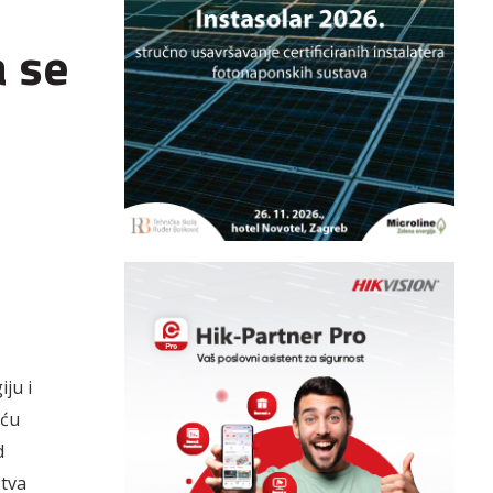
a se
ju i
eću
d
stva