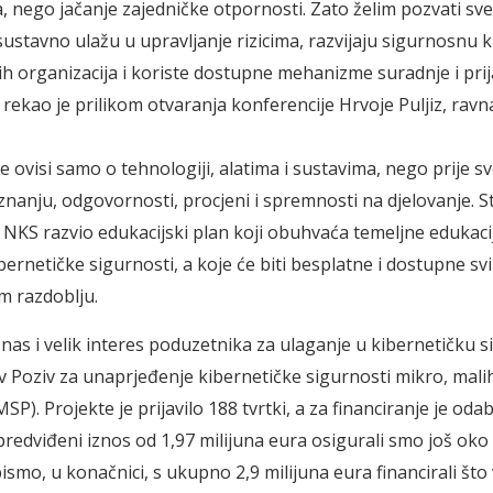
, nego jačanje zajedničke otpornosti. Zato želim pozvati sv
ustavno ulažu u upravljanje rizicima, razvijaju sigurnosnu 
ih organizacija i koriste dostupne mehanizme suradnje i pri
 rekao je prilikom otvaranja konferencije Hrvoje Puljiz, ravna
e ovisi samo o tehnologiji, alatima i sustavima, nego prije s
 znanju, odgovornosti, procjeni i spremnosti na djelovanje. S
KS razvio edukacijski plan koji obuhvaća temeljne edukacij
bernetičke sigurnosti, a koje će biti besplatne i dostupne sv
m razdoblju.
nas i velik interes poduzetnika za ulaganje u kibernetičku 
 Poziv za unaprjeđenje kibernetičke sigurnosti mikro, malih
P). Projekte je prijavilo 188 tvrtki, a za financiranje je oda
predviđeni iznos od 1,97 milijuna eura osigurali smo još oko 
smo, u konačnici, s ukupno 2,9 milijuna eura financirali što 