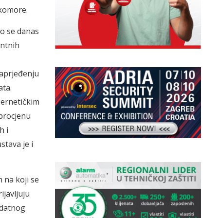
 komore.
lo se danas
antnih
naprjeđenju
ata.
bernetičkim
 procjenu
h i
stava je i
 na koji se
ijavljuju
dodatnog