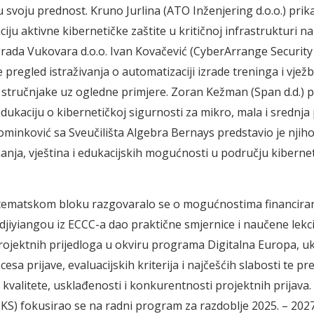
u svoju prednost. Kruno Jurlina (ATO Inženjering d.o.o.) prik
iju aktivne kibernetičke zaštite u kritičnoj infrastrukturi n
ada Vukovara d.o.o. Ivan Kovačević (CyberArrange Security
je pregled istraživanja o automatizaciji izrade treninga i vježb
stručnjake uz ogledne primjere. Zoran Kežman (Span d.d.) p
dukaciju o kibernetičkoj sigurnosti za mikro, mala i srednja
minković sa Sveučilišta Algebra Bernays predstavio je njih
nanja, vještina i edukacijskih mogućnosti u području kiberne
ematskom bloku razgovaralo se o mogućnostima financiranj
djiyiangou iz ECCC-a dao praktične smjernice i naučene lekci
ojektnih prijedloga u okviru programa Digitalna Europa, uk
esa prijave, evaluacijskih kriterija i najčešćih slabosti te p
 kvalitete, usklađenosti i konkurentnosti projektnih prijava.
KS) fokusirao se na radni program za razdoblje 2025. – 2027