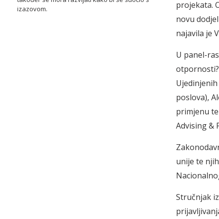
projekata. 
izazovom.
novu dodjel
najavila je
U panel-rasp
otpornosti?
Ujedinjenih
poslova), A
primjenu te
Advising & P
Zakonodavni
unije te nj
Nacionalnog
Stručnjak i
prijavljiva