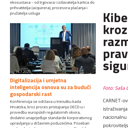
ekosustava – od trgovaca i izdavatelja kartica do
prihvatitelja (acquirera), procesora plaćanja i
Kibe
pružatelja usluga
kroz
razm
prav
sigu
14.7.2026.
Digitalizacija i umjetna
inteligencija osnova su za budući
Foto: Saša 
gospodarski rast
CARNET-ovo 
Konferencija se održava u trenutku kada
Hrvatska, kroz proces pristupanja OECD-u i
istraživanj
provedbu europskih regulatornih okvira,
nacionalnu 
dodatno unaprjeđuje standarde korporativnog
upravljanja u državnim poduzećima. Poseban
pokrovitelj