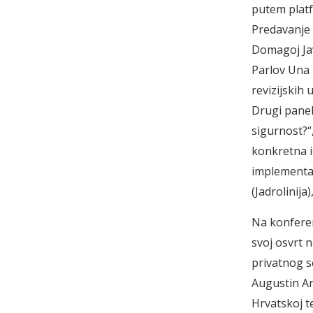
putem platf
Predavanje 
Domagoj Jav
Parlov Una i
revizijskih 
Drugi panel
sigurnost?“
konkretna i
implementac
(Jadrolinija
Na konferenc
svoj osvrt n
privatnog s
Augustin An
Hrvatskoj t