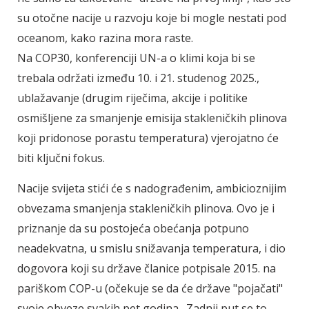
su otočne nacije u razvoju koje bi mogle nestati pod
oceanom, kako razina mora raste.
Na COP30, konferenciji UN-a o klimi koja bi se
trebala održati između 10. i 21. studenog 2025.,
ublažavanje (drugim riječima, akcije i politike
osmišljene za smanjenje emisija stakleničkih plinova
koji pridonose porastu temperatura) vjerojatno će
biti ključni fokus.
Nacije svijeta stići će s nadograđenim, ambicioznijim
obvezama smanjenja stakleničkih plinova. Ovo je i
priznanje da su postojeća obećanja potpuno
neadekvatna, u smislu snižavanja temperatura, i dio
dogovora koji su države članice potpisale 2015. na
pariškom COP-u (očekuje se da će države "pojačati"
svoje obveze svakih pet godina . Zadnji put se to