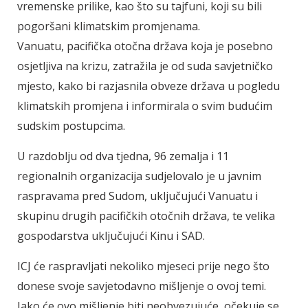
vremenske prilike, kao što su tajfuni, koji su bili
pogoršani klimatskim promjenama.
Vanuatu, pacifička otočna država koja je posebno
osjetljiva na krizu, zatražila je od suda savjetničko
mjesto, kako bi razjasnila obveze država u pogledu
klimatskih promjena i informirala o svim budućim
sudskim postupcima.
U razdoblju od dva tjedna, 96 zemalja i 11
regionalnih organizacija sudjelovalo je u javnim
raspravama pred Sudom, uključujući Vanuatu i
skupinu drugih pacifičkih otočnih država, te velika
gospodarstva uključujući Kinu i SAD.
ICJ će raspravljati nekoliko mjeseci prije nego što
donese svoje savjetodavno mišljenje o ovoj temi.
Iako će ovo mišljenje biti neobvezujuće, očekuje se