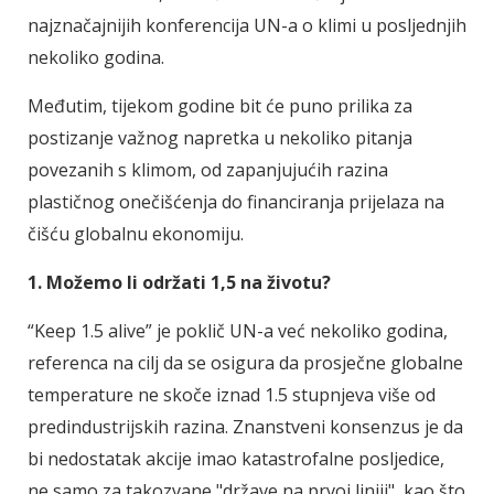
najznačajnijih konferencija UN-a o klimi u posljednjih
nekoliko godina.
Međutim, tijekom godine bit će puno prilika za
postizanje važnog napretka u nekoliko pitanja
povezanih s klimom, od zapanjujućih razina
plastičnog onečišćenja do financiranja prijelaza na
čišću globalnu ekonomiju.
1. Možemo li održati 1,5 na životu?
“Keep 1.5 alive” je poklič UN-a već nekoliko godina,
referenca na cilj da se osigura da prosječne globalne
temperature ne skoče iznad 1.5 stupnjeva više od
predindustrijskih razina. Znanstveni konsenzus je da
bi nedostatak akcije imao katastrofalne posljedice,
ne samo za takozvane "države na prvoj liniji", kao što