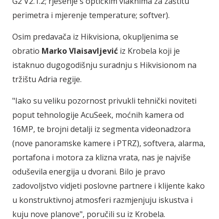
G2 V2.1.2; rješenje s optičkim vlaknima za zaštitu
perimetra i mjerenje temperature; softver).
Osim predavača iz Hikvisiona, okupljenima se
obratio
Marko Vlaisavljević
iz Krobela koji je
istaknuo dugogodišnju suradnju s Hikvisionom na
tržištu Adria regije.
"Iako su veliku pozornost privukli tehnički noviteti
poput tehnologije AcuSeek, moćnih kamera od
16MP, te brojni detalji iz segmenta videonadzora
(nove panoramske kamere i PTRZ), softvera, alarma,
portafona i motora za klizna vrata, nas je najviše
oduševila energija u dvorani. Bilo je pravo
zadovoljstvo vidjeti poslovne partnere i klijente kako
u konstruktivnoj atmosferi razmjenjuju iskustva i
kuju nove planove", poručili su iz Krobela.