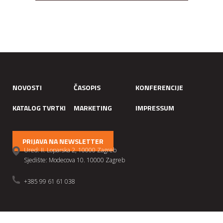
NOVOSTI
ČASOPIS
KONFERENCIJE
KATALOG TVRTKI
MARKETING
IMPRESSUM
PRIJAVA NA NEWSLETTER
Ured: II. Loparska 2, 10000 Zagreb
Sjedište: Modecova 10. 10000 Zagreb
+385 99 61 61 038