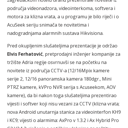
zagrebačkom hotelu Grand prezentirale novitete iz
područja videonadzora, videointerkoma, softvera i
motora za klizna vrata, a u programu je bilo riječi i o
AcuSeek seriju snimača te novitetima i
nadogradnjama alarmnih sustava Hikvisiona.
Pred okupljenim slušateljima prezentacije je održao
Elvis Ferhatović
, pretprodajni inženjer kompanije za
tržište Adria regije osvrnuvši se na početku na
novitete iz područja CCTV-a (12/16Mpix kamere
serije 2, 12/16 panoramska kamera 180dgr., Mini
PTRZ kamere, kVPro NVR serija s Acuseekom, AOV
kamere), da bi nakon toga slušateljima prezentirao
vijesti i softver koji nisu vezani za CCTV (klizna vrata;
nova Android unutarnja stanica za videointerfon KH9
i KC9; vijesti o alarmima: AxPro v 1.3.2 i Ax Hybrid Pro