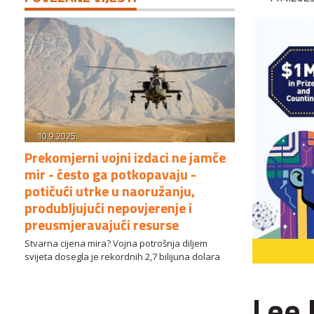
10.9.2025.
Prekomjerni vojni izdaci ne jamče
mir - često ga potkopavaju -
potičući utrke u naoružanju,
produbljujući nepovjerenje i
preusmjeravajući resurse
Stvarna cijena mira? Vojna potrošnja diljem
svijeta dosegla je rekordnih 2,7 bilijuna dolara
Lee 