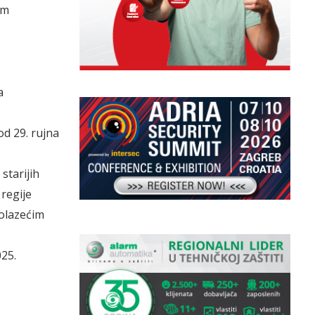
im
a
)
od 29. rujna
starijih
 regije
dolazećim
025.