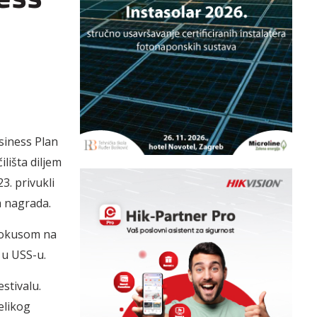
siness Plan
lišta diljem
3. privukli
ra nagrada.
 fokusom na
 u USS-u.
stivalu.
elikog