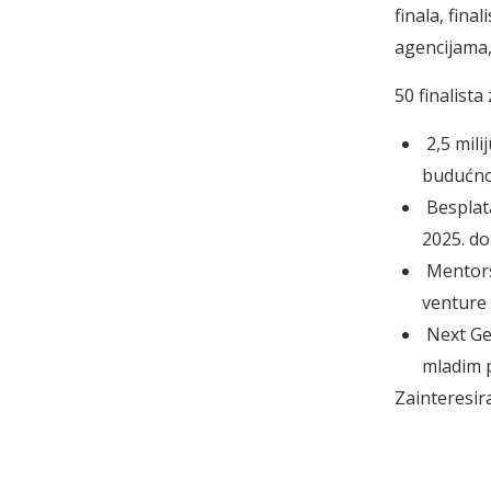
finala, fin
agencijama,
50 finalist
2,5 mili
budućnos
Besplata
2025. do
Mentorst
venture k
Next Gen
mladim p
Zainteresira