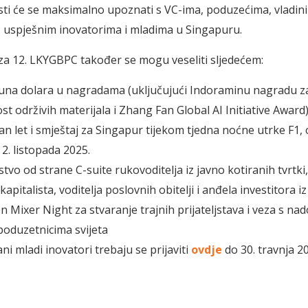
alisti će se maksimalno upoznati s VC-ima, poduzećima, vladin
 uspješnim inovatorima i mladima u Singapuru.
a za 12. LKYGBPC također se mogu veseliti sljedećem:
juna dolara u nagradama (uključujući Indoraminu nagradu z
t održivih materijala i Zhang Fan Global AI Initiative Award
n let i smještaj za Singapur tijekom tjedna noćne utrke F1, 
 2. listopada 2025.
vo od strane C-suite rukovoditelja iz javno kotiranih tvrtki, 
apitalista, voditelja poslovnih obitelji i anđela investitora iz
 Mixer Night za stvaranje trajnih prijateljstava i veza s na
oduzetnicima svijeta
ni mladi inovatori trebaju se prijaviti
ovdje
do 30. travnja 2