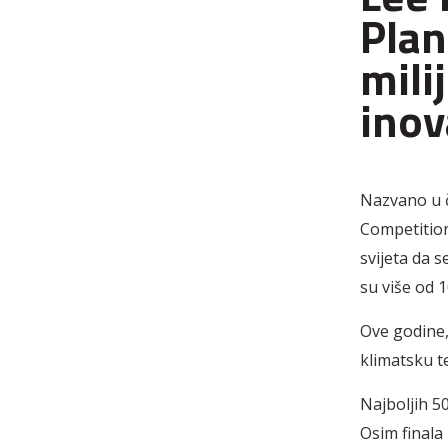
Plan
mili
inov
Nazvano u č
Competition
svijeta da 
su više od 1
Ove godine,
klimatsku t
Najboljih 50
Osim finala 