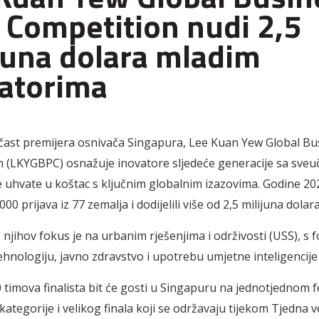
 Competition nudi 2,5
juna dolara mladim
atorima
ast premijera osnivača Singapura, Lee Kuan Yew Global Bu
 (LKYGBPC) osnažuje inovatore sljedeće generacije sa sveuči
se uhvate u koštac s ključnim globalnim izazovima. Godine 202
000 prijava iz 77 zemalja i dodijelili više od 2,5 milijuna dola
 njihov fokus je na urbanim rješenjima i održivosti (USS), s
ehnologiju, javno zdravstvo i upotrebu umjetne inteligencije
 timova finalista bit će gosti u Singapuru na jednotjednom fe
kategorije i velikog finala koji se održavaju tijekom Tjedna v