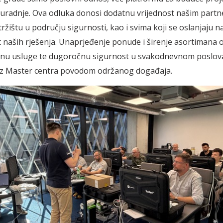
uradnje. Ova odluka donosi dodatnu vrijednost našim partn
žištu u području sigurnosti, kao i svima koji se oslanjaju na
naših rješenja. Unaprjeđenje ponude i širenje asortimana 
zinu usluge te dugoročnu sigurnost u svakodnevnom poslov
 iz Master centra povodom održanog događaja.