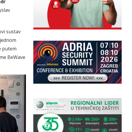
ndr
yslav
ovi sustav
u jednom
je putem
 čime BeWave