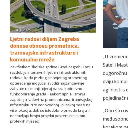
16.6.2026.
Ljetni radovi diljem Zagreba
donose obnovu prometnica,
tramvajske infrastrukture i
„U vremenu 
komunalne mreže
Satel i Mas
Završetkom školske godine Grad Zagreb ulazi u
razdoblje intenzivnih ljetnih infrastrukturnih
dugoročnu v
radova, kada je zbog smanjenog prometnog
dviju komple
opterećenja moguće izvoditi najzahtjevnije
zahvate uz manji utjecaj na svakodnevno
agilnosti s 
funkcioniranje grada. Tijekom lipnja i srpnja
pojedinačne
započinju radovi na prometnicama, tramvajskoj
infrastrukturi te vodovodnoj i plinskoj mreži na
„Ono što ov
više lokacija, dok se istodobno privode kraju ili
nastavljaju brojni projekti pokrenuti tijekom
međusobnom 
proteklih mjeseci.
korakom ne 