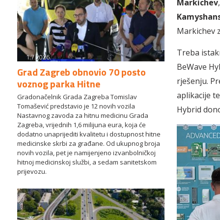
Markichev
Kamyshans
Markichev z
Treba istak
1.7.2026.
BeWave Hybr
Grad Zagreb obnovio 70 posto
rješenju. P
voznog parka Hitne
aplikacije 
Gradonačelnik Grada Zagreba Tomislav
Tomašević predstavio je 12 novih vozila
Hybrid donos
Nastavnog zavoda za hitnu medicinu Grada
Zagreba, vrijednih 1,6 milijuna eura, koja će
dodatno unaprijediti kvalitetu i dostupnost hitne
medicinske skrbi za građane. Od ukupnog broja
novih vozila, pet je namijenjeno izvanbolničkoj
hitnoj medicinskoj službi, a sedam sanitetskom
prijevozu.