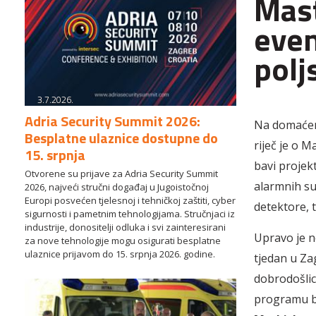
Mast
even
polj
3.7.2026.
Adria Security Summit 2026:
Na domaćem 
Besplatne ulaznice dostupne do
riječ je o M
15. srpnja
bavi projek
Otvorene su prijave za Adria Security Summit
alarmnih sus
2026, najveći stručni događaj u Jugoistočnoj
Europi posvećen tjelesnoj i tehničkoj zaštiti, cyber
detektore, 
sigurnosti i pametnim tehnologijama. Stručnjaci iz
industrije, donositelji odluka i svi zainteresirani
Upravo je n
za nove tehnologije mogu osigurati besplatne
ulaznice prijavom do 15. srpnja 2026. godine.
tjedan u Za
dobrodošlic
programu b