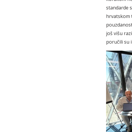
standarde s
hrvatskom tr
pouzdanost 
još višu ra
poručili su