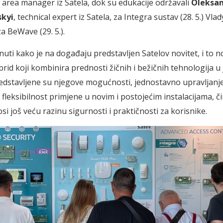
, area manager iz Satela, dok su edukacije održavali
Oleksa
kyi
, technical expert iz Satela, za Integra sustav (28. 5.) Vlad
a BeWave (29. 5.).
nuti kako je na događaju predstavljen Satelov novitet, i to n
id koji kombinira prednosti žičnih i bežičnih tehnologija 
redstavljene su njegove mogućnosti, jednostavno upravljan
te fleksibilnost primjene u novim i postojećim instalacijama,
i još veću razinu sigurnosti i praktičnosti za korisnike.