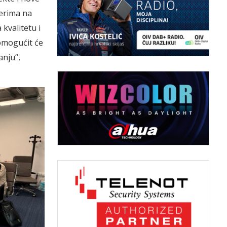
erima na
 kvalitetu i
omogućit će
anju“,