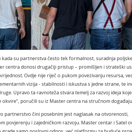
kada su partnerstva često tek formalnost, suradnja poljsk
ter centra donosi drugačiji pristup – promišljen i strateški 
rijednost. Ovdje nije riječ o pukom povezivanju resursa, ve
mentarnih vizija - stabilnosti i iskustva s jedne strane, te in
druge. Upravo ta ravnoteža stvara temelj za razvoj ideja koje
 okvire“, poručili su iz Master centra na stručnom događaju
o partnerstvo čini posebnim jest naglasak na otvorenosti,
povjerenju i zajedničkom razvoju. Master centar i Satel o
grade samo poslovni odnos, već platformu za buduće proje