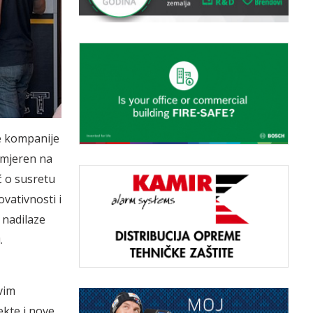
e kompanije
usmjeren na
ć o susretu
ovativnosti i
 nadilaze
.
vim
kte i nove