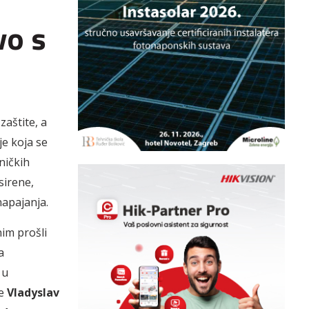
vo s
aštite, a
je koja se
ničkih
sirene,
napajanja.
im prošli
a
 u
te
Vladyslav