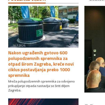
16.7.2026.
Nakon ugrađenih gotovo 600
polupodzemnih spremnika za
otpad širom Zagreba, kreće novi
ciklus postavljanja preko 1000
spremnika
Mreža polupodzemnih spremnika za odvojeno
prikupljanje otpada nastavlja se širiti diljem
Zagreba.