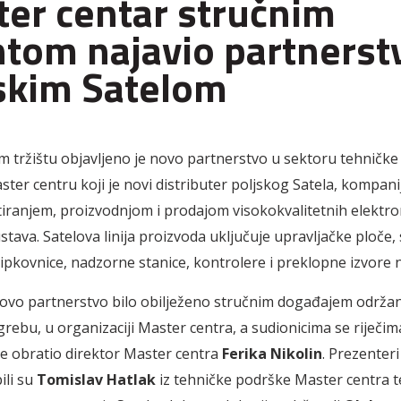
er centar stručnim
tom najavio partnerst
skim Satelom
tržištu objavljeno je novo partnerstvo u sektoru tehničke z
aster centru koji je novi distributer poljskog Satela, kompani
tiranjem, proizvodnjom i prodajom visokokvalitetnih elektro
tava. Satelova linija proizvoda uključuje upravljačke ploče, 
tipkovnice, nadzorne stanice, kontrolere i preklopne izvore 
ovo partnerstvo bilo obilježeno stručnim događajem održan
grebu, u organizaciji Master centra, a sudionicima se riječim
e obratio direktor Master centra
Ferika Nikolin
. Prezenteri
ili su
Tomislav Hatlak
iz tehničke podrške Master centra 