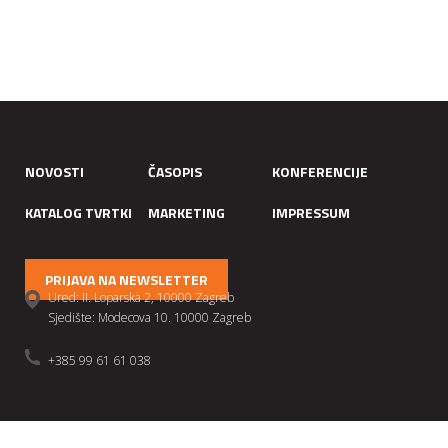
NOVOSTI
ČASOPIS
KONFERENCIJE
KATALOG TVRTKI
MARKETING
IMPRESSUM
PRIJAVA NA NEWSLETTER
Ured: II. Loparska 2, 10000 Zagreb
Sjedište: Modecova 10. 10000 Zagreb
+385 99 61 61 038