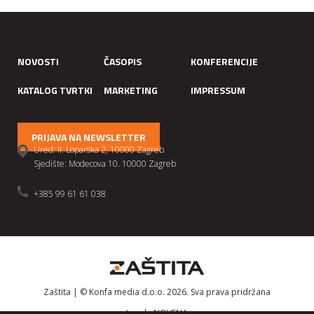
NOVOSTI
ČASOPIS
KONFERENCIJE
KATALOG TVRTKI
MARKETING
IMPRESSUM
PRIJAVA NA NEWSLETTER
Ured: II. Loparska 2, 10000 Zagreb
Sjedište: Modecova 10. 10000 Zagreb
+385 99 61 61 038
Zaštita | © Konfa media d.o.o. 2026. Sva prava pridržana
Izrada
NOVENA