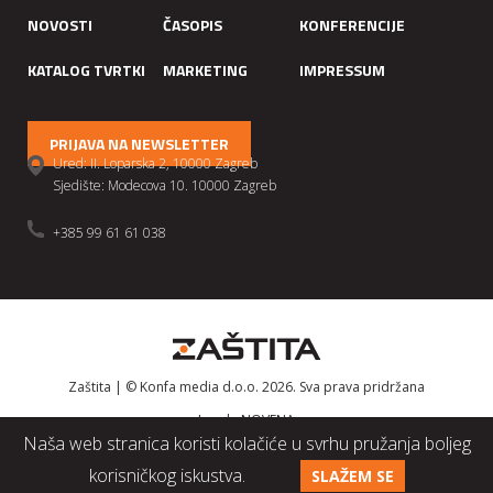
NOVOSTI
ČASOPIS
KONFERENCIJE
KATALOG TVRTKI
MARKETING
IMPRESSUM
PRIJAVA NA NEWSLETTER
Ured: II. Loparska 2, 10000 Zagreb
Sjedište: Modecova 10. 10000 Zagreb
+385 99 61 61 038
Zaštita | © Konfa media d.o.o. 2026. Sva prava pridržana
Izrada
NOVENA
Naša web stranica koristi kolačiće u svrhu pružanja boljeg
korisničkog iskustva.
SLAŽEM SE