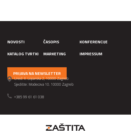
NOVOSTI
ČASOPIS
KONFERENCIJE
KATALOG TVRTKI
MARKETING
IMPRESSUM
PRIJAVA NA NEWSLETTER
Ured: II. Loparska 2, 10000 Zagreb
Sjedište: Modecova 10. 10000 Zagreb
+385 99 61 61 038