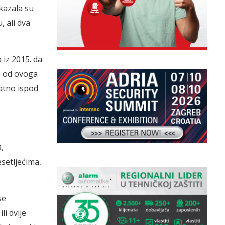
kazala su
 ali dva
 iz 2015. da
e od ovoga
natno ispod
,
setljećima,
se
i dvije