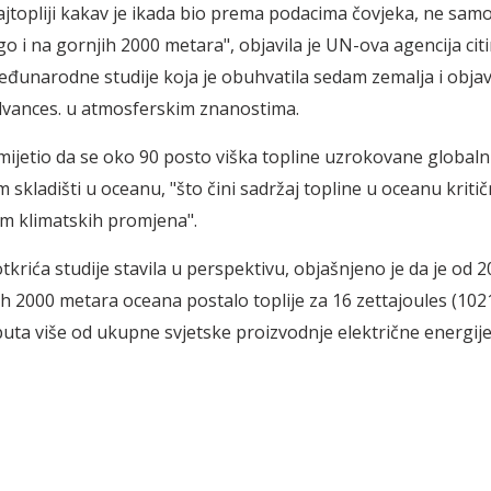
ajtopliji kakav je ikada bio prema podacima čovjeka, ne sam
o i na gornjih 2000 metara", objavila je UN-ova agencija citi
eđunarodne studije koja je obuhvatila sedam zemalja i objav
vances. u atmosferskim znanostima.
ijetio da se oko 90 posto viška topline uzrokovane global
 skladišti u oceanu, "što čini sadržaj topline u oceanu kriti
m klimatskih promjena".
tkrića studije stavila u perspektivu, objašnjeno je da je od 2
ih 2000 metara oceana postalo toplije za 16 zettajoules (1021
puta više od ukupne svjetske proizvodnje električne energije