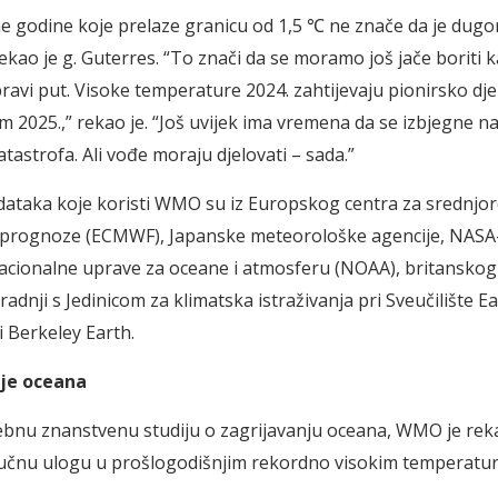
e godine koje prelaze granicu od 1,5 ℃ ne znače da je dugoro
rekao je g. Guterres. “To znači da se moramo još jače boriti
pravi put. Visoke temperature 2024. zahtijevaju pionirsko dje
om 2025.,” rekao je. “Još uvijek ima vremena da se izbjegne n
tastrofa. Ali vođe moraju djelovati – sada.”
ataka koje koristi WMO su iz Europskog centra za srednjo
prognoze (ECMWF), Japanske meteorološke agencije, NASA
cionalne uprave za oceane i atmosferu (NOAA), britansko
radnji s Jedinicom za klimatska istraživanja pri Sveučilište E
 Berkeley Earth.
je oceana
sebnu znanstvenu studiju o zagrijavanju oceana, WMO je rek
jučnu ulogu u prošlogodišnjim rekordno visokim temperatu