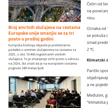
Četiri od 
na povećanj
nisu.
2.4.2026.
Broj smrtnih slučajeva na cestama
Oznaka od 1,
Europske unije smanjio se za tri
se pokuša o
posto u prošloj godini
iznad predi
Europska komisija objavila je preliminarne
2 ℃.
podatke o smrtnim slučajevima na cestama za
2025., s oko 19.400 registriranih smrtnih
slučajeva. To je smanjenje od tri posto u odnosu
Klimatski 
na 2024., što znači da je na europskim cestama
poginulo 580 manje ljudi
Pariški spor
objašnjavaj
a ne pojed
Međutim, gl
“klimatska 