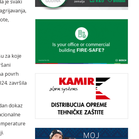
a je svaki
zagrijavanja,
ote,
u za koje
ršani
na povrh
24. završila
edan dokaz
acionalne
temperature
i.