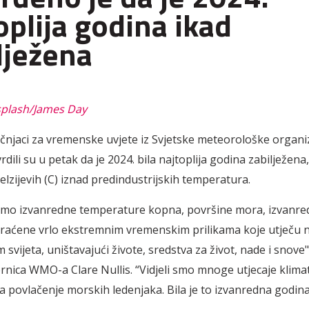
oplija godina ikad
lježena
splash/James Day
čnjaci za vremenske uvjete iz Svjetske meteorološke organiz
ili su u petak da je 2024. bila najtoplija godina zabilježena,
elzijevih (C) iznad predindustrijskih temperatura.
i smo izvanredne temperature kopna, površine mora, izvanre
raćene vrlo ekstremnim vremenskim prilikama koje utječu
m svijeta, uništavajući živote, sredstva za život, nade i snove"
nica WMO-a Clare Nullis. “Vidjeli smo mnoge utjecaje klima
 povlačenje morskih ledenjaka. Bila je to izvanredna godina