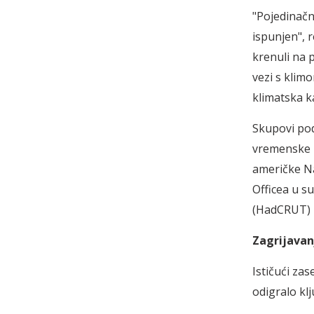
"Pojedinačn
ispunjen", 
krenuli na 
vezi s klim
klimatska ka
Skupovi pod
vremenske 
američke Na
Officea u su
(HadCRUT) i
Zagrijavan
Ističući za
odigralo kl