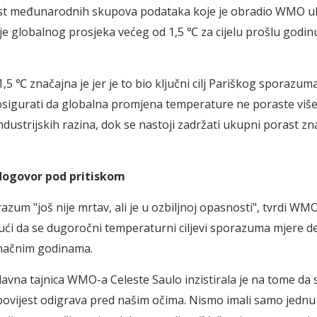
šest međunarodnih skupova podataka koje je obradio WMO u
e globalnog prosjeka većeg od 1,5 ℃ za cijelu prošlu godinu,
5 ℃ značajna je jer je to bio ključni cilj Pariškog sporazuma
sigurati da globalna promjena temperature ne poraste viš
ndustrijskih razina, dok se nastoji zadržati ukupni porast z
dogovor pod pritiskom
azum "još nije mrtav, ali je u ozbiljnoj opasnosti", tvrdi WMO
ući da se dugoročni temperaturni ciljevi sporazuma mjere de
inačnim godinama.
avna tajnica WMO-a Celeste Saulo inzistirala je na tome da 
povijest odigrava pred našim očima. Nismo imali samo jednu il