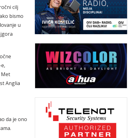
čni cilj
 kako bismo
lovanje u
ajgora
ročne
-e,
g Met
ast Anglia
ao da je ono
rama.