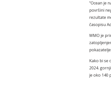
"Ocean je n
površini neg
rezultate m
časopisu Ad
WMO je prim
zatopljenjem
pokazatelje
Kako bi se o
2024. gornj
je oko 140 