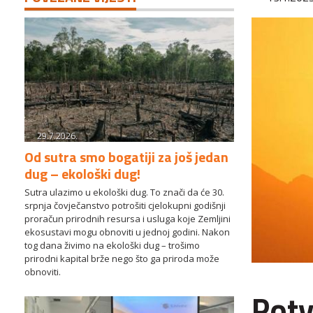
29.7.2026.
Od sutra smo bogatiji za još jedan
dug – ekološki dug!
Sutra ulazimo u ekološki dug. To znači da će 30.
srpnja čovječanstvo potrošiti cjelokupni godišnji
proračun prirodnih resursa i usluga koje Zemljini
ekosustavi mogu obnoviti u jednoj godini. Nakon
tog dana živimo na ekološki dug – trošimo
prirodni kapital brže nego što ga priroda može
obnoviti.
Potv