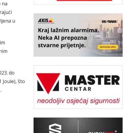
o na
rajući
ljena u
nim
čnim
023. do
 Joule), što
.