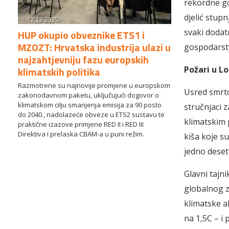
rekordne go
djelić stupn
12.12.2025.
svaki dodat
HUP okupio obveznike ETS1 i
MZOZT: Hrvatska industrija ulazi u
gospodarstv
najzahtjevniju fazu europskih
klimatskih politika
Požari u L
Razmotrene su najnovije promjene u europskom
Usred smrto
zakonodavnom paketu, uključujući dogovor o
klimatskom cilju smanjenja emisija za 90 posto
stručnjaci 
do 2040., nadolazeće obveze u ETS2 sustavu te
klimatskim 
praktične izazove primjene RED II i RED III
Direktiva i prelaska CBAM-a u puni režim.
kiša koje su
jedno deset
Glavni tajn
globalnog z
klimatske a
na 1,5C – i