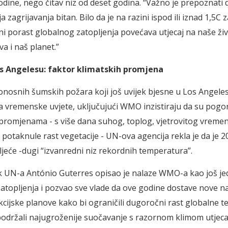
dine, nego čitav niz od deset godina. “Važno je prepoznati d
ja zagrijavanja bitan. Bilo da je na razini ispod ili iznad 1,5C 
ni porast globalnog zatopljenja povećava utjecaj na naše živ
a i naš planet.”
os Angelesu: faktor klimatskih promjena
nosnih šumskih požara koji još uvijek bjesne u Los Angeles
za vremenske uvjete, uključujući WMO inzistiraju da su pogo
promjenama - s više dana suhog, toplog, vjetrovitog vreme
 potaknule rast vegetacije - UN-ova agencija rekla je da je 20
ljeće -dugi “izvanredni niz rekordnih temperatura”.
ik UN-a António Guterres opisao je nalaze WMO-a kao još j
atopljenja i pozvao sve vlade da ove godine dostave nove n
kcijske planove kako bi ograničili dugoročni rast globalne 
 podržali najugroženije suočavanje s razornom klimom utjecaj