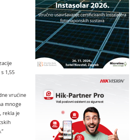
acije
 s 1,55
dne vrućine
 na mnoge
, rekla je
tskih
.”