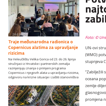
najt
zabi
24.6.2026.
Foto: © Un
Traje međunarodna radionica o
Copernicus alatima za upravljanje
UN-ovi stru
rizicima
(WMO) potvrd
Na Veleučilištu Velika Gorica od 23. do 26. lipnja
stupnjeva C
stručnjaci iz Hrvatske i partnerskih zemalja
razmjenjuju znanja o primjeni programa
"Zabilježil
Copernicus i njegovih alata u upravljanju rizicima,
odgovoru na krizne situacije i zaštiti stanovništva
oceana pop
zemlje dilje
glasnogovor
promjena na